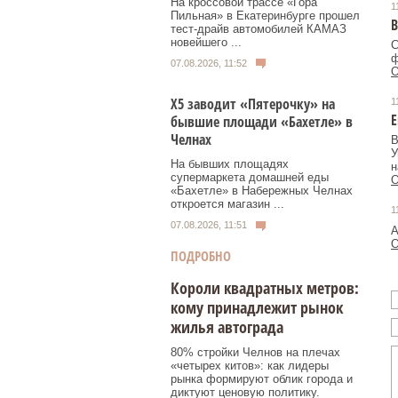
На кроссовой трассе «Гора
1
Пильная» в Екатеринбурге прошел
В
тест-драйв автомобилей КАМАЗ
новейшего ...
С
ф
07.08.2026, 11:52
О
Х5 заводит «Пятерочку» на
1
Е
бывшие площади «Бахетле» в
Челнах
В
У
На бывших площадях
н
супермаркета домашней еды
О
«Бахетле» в Набережных Челнах
откроется магазин ...
1
07.08.2026, 11:51
А
О
ПОДРОБНО
Короли квадратных метров:
кому принадлежит рынок
жилья автограда
80% стройки Челнов на плечах
«четырех китов»: как лидеры
рынка формируют облик города и
диктуют ценовую политику.