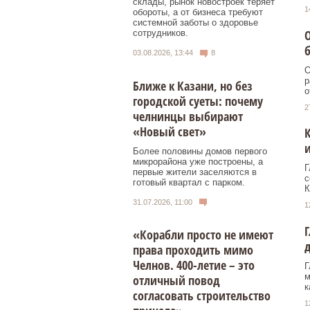
склады, рынок новостроек теряет
1
обороты, а от бизнеса требуют
системной заботы о здоровье
О
сотрудников.
б
03.08.2026, 13:44
8
О
р
Ближе к Казани, но без
о
городской суеты: почему
2
челнинцы выбирают
«Новый свет»
и
Более половины домов первого
микрорайона уже построены, а
Г
первые жители заселяются в
с
готовый квартал с парком.
К
31.07.2026, 11:00
1
«Корабли просто не имеют
права проходить мимо
Челнов. 400-летие – это
Г
м
отличный повод
к
согласовать строительство
1