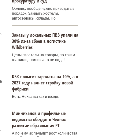
прокуратуру и суд
Орловку вообще нужно приводить в
порядок. Закрыть хостелы,
автосервисы, склады. По ...
к
Заказы у локальных ПВЗ упали на
30% из-за сбоев в логистике
Wildberries
Цены взлетели на товары, по таким
выским ценам ничего не надо!
КБК повысит зарплаты на 10%, а в
а
2027 году начнет стройку новой
фабрики
Есть. Нехватка как и везде.
Минниханов и профильные
ведомства обсудят в Челнах
развитие образования РТ
.
А почему их печалит рост количества