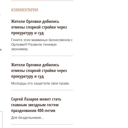
КОММЕНТАРИИ
й
Жители Орловки добились
отмены спорной стройки через
прокуратуру и суд
Гоните этих мамкиных бизнесменов с
Орловки!!! Развели теневую
ь
экономику.
Жители Орловки добились
отмены спорной стройки через
прокуратуру и суд
Молодцы,что защитили свои права.
Сергей Лазарев может стать
главным звездным гостем
празднования 400‑летия
Для бездельников....