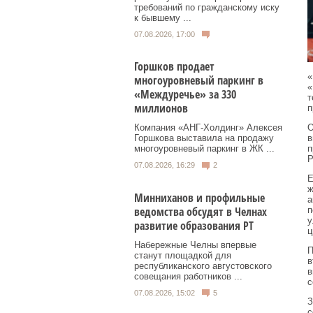
требований по гражданскому иску
к бывшему ...
07.08.2026, 17:00
Горшков продает
«
многоуровневый паркинг в
«
«Междуречье» за 330
т
миллионов
п
О
Компания «АНГ-Холдинг» Алексея
в
Горшкова выставила на продажу
п
многоуровневый паркинг в ЖК ...
Р
07.08.2026, 16:29
2
E
ж
Минниханов и профильные
а
ведомства обсудят в Челнах
п
у
развитие образования РТ
ц
Набережные Челны впервые
П
станут площадкой для
в
республиканского августовского
в
совещания работников ...
с
07.08.2026, 15:02
5
З
с