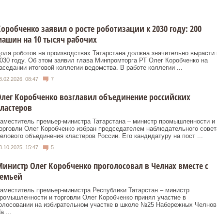
оробченко заявил о росте роботизации к 2030 году: 200
ашин на 10 тысяч рабочих
оля роботов на производствах Татарстана должна значительно вырасти 
030 году. Об этом заявил глава Минпромторга РТ Олег Коробченко на
аседании итоговой коллегии ведомства. В работе коллегии ...
8.02.2026, 08:47
7
лег Коробченко возглавил объединение российских
ластеров
аместитель премьер-министра Татарстана – министр промышленности и
орговли Олег Коробченко избран председателем наблюдательного совет
елового объединения кластеров России. Его кандидатуру на пост ...
3.10.2025, 15:47
5
инистр Олег Коробченко проголосовал в Челнах вместе с
семьей
аместитель премьер-министра Республики Татарстан – министр
ромышленности и торговли Олег Коробченко принял участие в
олосовании на избирательном участке в школе №25 Набережных Челнов
а ...