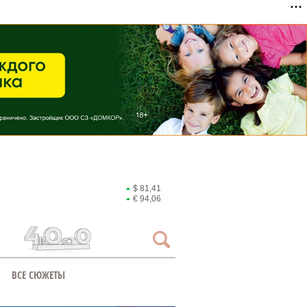
$ 81,41
€ 94,06
ВСЕ СЮЖЕТЫ