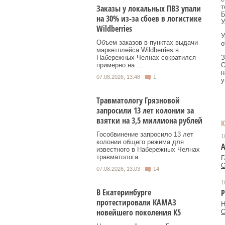
т
Заказы у локальных ПВЗ упали
Б
на 30% из-за сбоев в логистике
У
Wildberries
У
Объем заказов в пунктах выдачи
о
маркетплейса Wildberries в
З
Набережных Челнах сократился
О
примерно на ...
н
07.08.2026, 13:48
1
у
Травматологу Грязновой
запросили 13 лет колонии за
взятки на 3,5 миллиона рублей
Гособвинение запросило 13 лет
1
колонии общего режима для
А
известного в Набережных Челнах
травматолога ...
Г
О
07.08.2026, 13:03
14
1
В Екатеринбурге
Р
протестировали КАМАЗ
Н
новейшего поколения К5
О