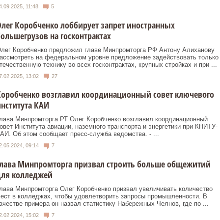
4.09.2025, 11:48
5
лег Коробченко лоббирует запрет иностранных
ольшегрузов на госконтрактах
лег Коробченко предложил главе Минпромторга РФ Антону Алиханову
ассмотреть на федеральном уровне предложение задействовать только
течественную технику во всех госконтрактах, крупных стройках и при ...
7.02.2025, 13:02
27
Коробченко возглавил координационный совет ключевого
нститута КАИ
лава Минпромторга РТ Олег Коробченко возглавил координационный
овет Института авиации, наземного транспорта и энергетики при КНИТУ-
АИ. Об этом сообщает пресс-служба ведомства. - ...
2.05.2024, 09:14
7
Глава Минпромторга призвал строить больше общежитий
для колледжей
лава Минпромторга Олег Коробченко призвал увеличивать количество
ест в колледжах, чтобы удовлетворить запросы промышленности. В
ачестве примера он назвал статистику Набережных Челнов, где по ...
2.02.2024, 15:02
7