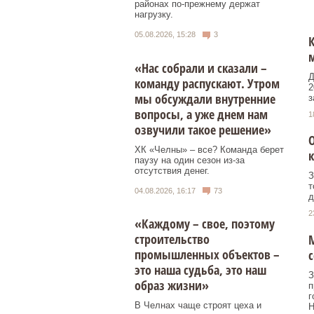
районах по-прежнему держат
нагрузку.
05.08.2026, 15:28
3
К
м
«Нас собрали и сказали –
Д
команду распускают. Утром
2
мы обсуждали внутренние
з
вопросы, а уже днем нам
1
озвучили такое решение»
О
ХК «Челны» – все? Команда берет
к
паузу на один сезон из-за
отсутствия денег.
З
т
04.08.2026, 16:17
73
д
2
«Каждому – свое, поэтому
строительство
М
промышленных объектов –
это наша судьба, это наш
З
образ жизни»
п
г
В Челнах чаще строят цеха и
Н