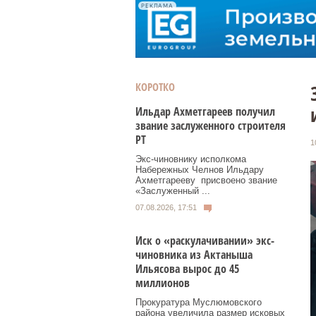
РЕКЛАМА
КОРОТКО
Ильдар Ахметгареев получил
звание заслуженного строителя
РТ
1
Экс‑чиновнику исполкома
Набережных Челнов Ильдару
Ахметгарееву присвоено звание
«Заслуженный ...
07.08.2026, 17:51
Иск о «раскулачивании» экс-
чиновника из Актаныша
Ильясова вырос до 45
миллионов
Прокуратура Муслюмовского
района увеличила размер исковых