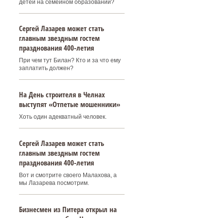
детей на семейном образовании?
Сергей Лазарев может стать
главным звездным гостем
празднования 400‑летия
При чем тут Билан? Кто и за что ему
заплатить должен?
На День строителя в Челнах
выступят «Отпетые мошенники»
Хоть один адекватный человек.
Сергей Лазарев может стать
главным звездным гостем
празднования 400‑летия
Вот и смотрите своего Малахова, а
мы Лазарева посмотрим.
Бизнесмен из Питера открыл на