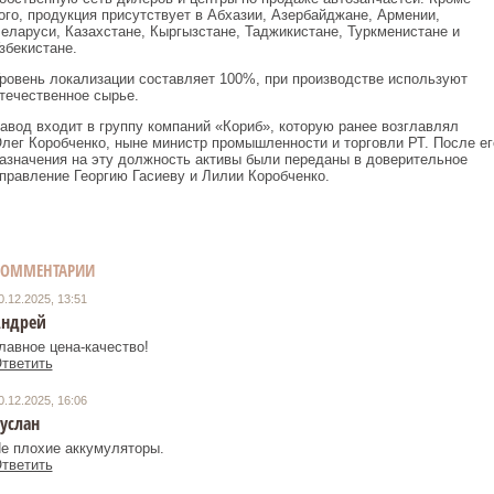
ого, продукция присутствует в Абхазии, Азербайджане, Армении,
еларуси, Казахстане, Кыргызстане, Таджикистане, Туркменистане и
збекистане.
ровень локализации составляет 100%, при производстве используют
течественное сырье.
авод входит в группу компаний «Кориб», которую ранее возглавлял
лег Коробченко, ныне министр промышленности и торговли РТ. После ег
азначения на эту должность активы были переданы в доверительное
правление Георгию Гасиеву и Лилии Коробченко.
КОММЕНТАРИИ
0.12.2025, 13:51
ндрей
лавное цена-качество!
тветить
0.12.2025, 16:06
услан
е плохие аккумуляторы.
тветить