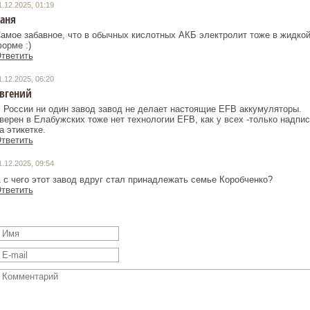
1.12.2025, 01:19
аня
амое забавное, что в обычных кислотных АКБ электролит тоже в жидко
орме :)
тветить
1.12.2025, 06:20
вгений
 России ни один завод завод не делает настоящие EFB аккумуляторы.
верен в Елабужских тоже нет технологии EFB, как у всех -только надпис
а этикетке.
тветить
1.12.2025, 09:54
 с чего этот завод вдруг стал принадлежать семье Коробченко?
тветить