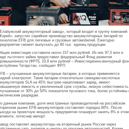
Елабужский аккумуляторный завод», который входит в группу компаний
Кориб», запустил серийное производство аккумуляторных батарей по
ехнологии EFB для легковых и грузовых автомобилей. Ежегодно
редприятие сможет выпускать до 80 тыс. единиц продукции.
бщие инвестиции составили около 157 млн рублей. Из них 97,5 млн в
иде льготного займа предоставил федеральный Фонд развития
ромышленности (ФРП), 10,8 млн рублей – Инвестиционно-венчурный фо
еспублики Татарстан, сообщает ФРП.
FB – улучшенные аккумуляторные батареи, в которых применяется
идкий электролит. Такие батареи относительно свинцово-кислотных
ккумуляторов SLA на 45% быстрее накапливают заряд, имеют
овышенную емкость и увеличенный срок службы, низкую себестоимость
лучшенные от 30% до 50% показатели пускового тока, более устойчивы 
иклическим разрядам.
о данным компании, доля иностранных производителей на российском
торичном рынке EFB-аккумуляторов составляет порядка 80%. После
ыхода на проектную мощность предприятие планирует занять 8% в этом
егменте, потеснив импорт.
авод поставляет аккумуляторы на вторичный рынок России через
обственную сеть дилеров и центры по продаже автозапчастей. Кроме