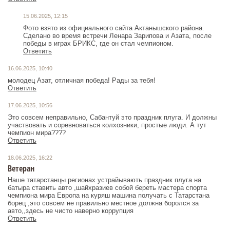
15.06.2025, 12:15
Фото взято из официального сайта Актанышского района.
Сделано во время встречи Ленара Зарипова и Азата, после
победы в играх БРИКС, где он стал чемпионом.
Ответить
16.06.2025, 10:40
молодец Азат, отличная победа! Рады за тебя!
Ответить
17.06.2025, 10:56
Это совсем неправильно, Сабантуй это праздник плуга. И должны
участвовать и соревноваться колхозники, простые люди. А тут
чемпион мира????‍
Ответить
18.06.2025, 16:22
Ветеран
Наше татарстанцы регионах устрайывають праздник плуга на
батыра ставить авто ,шайхразиев собой береть мастера спорта
чемпиона мира Европа на куряш машина получать с Татарстана
борец ,это совсем не правильно местное должна боролся за
авто,,здесь не чисто наверно коррупция
Ответить