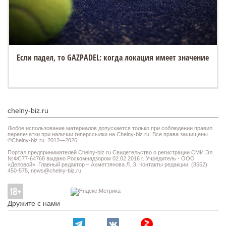
Если падел, то GAZPADEL: когда локация имеет значение
chelny-biz.ru
Любое использование материалов допускается только при соблюдении правил
перепечатки при наличии гиперссылки на Chelny-biz.ru. Все права защищены
©Chelny-biz.ru. 2012—2026.
Портал предпринимателей Chelny-biz.ru Свидетельство о регистрации СМИ Эл
№ФС77-64768 выдано Роскомнадзором 02.02.2016 г. Учредитель - ООО
«Деловой». Главный редактор – Ахметзянова Л. З. Контакты редакции: (8552)
450-575,
news@chelny-biz.ru
Дружите с нами