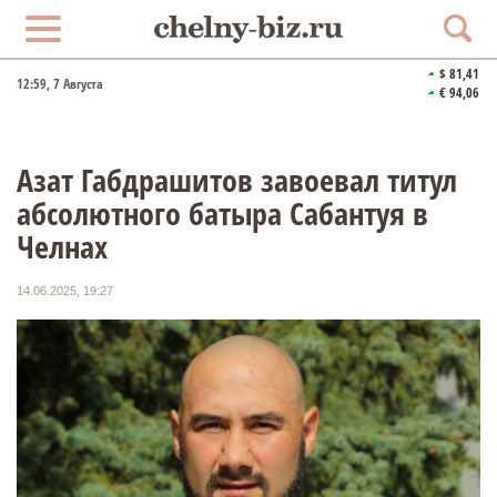
$ 81,41
12:59
, 7 Августа
€ 94,06
Азат Габдрашитов завоевал титул
абсолютного батыра Сабантуя в
Челнах
14.06.2025, 19:27