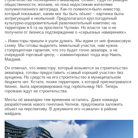
общественности, желаем, но пока недостижим жителями
полумиллионного автограда. Как-то появился-было инвестор,
который показывал, каким мог бы быть объект – картинка была
интригующей и необычной. Предполагался круглогодичный
культурно-оздоровительный развлекательный комплекс на
территории в 6 га на проспекте Чулман. Но власти так и не
получили от бизнеса подтверждение о «серьезных намерениях».
– Инвесторы пришли и ушли думать. Мы ждем от них финансовую
схему. Мы готовы выделить земельный участок, нам нужна
стопроцентная гарантия, что это будет точно аквапарк, а не
очередной торговый центр, – комментировал тогда мэр Наиль
Магдеев.
Он отмечал, что инвестору, который возьмется за строительство
аквапарка, готовы предоставить «самый хороший участок» без
аукциона. Но средств на его строительство в муниципальном
бюджете нет. Кстати, позже территория, к которой присматривался
бизнес, была зарезервирована под горбольницу №5. Теперь
горожане ждут ее строительства.
Мечты об аквапарке тем временем остались. Даже команда
разработчиков нового генплана Челнов, предложила заложить
объект на перспективу. В документе его «сажали» в районе
майдана.