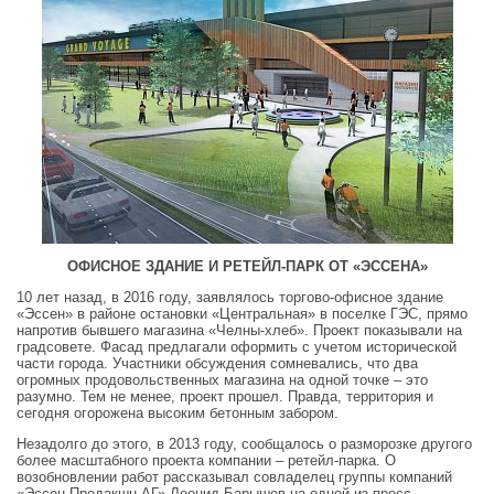
ОФИСНОЕ ЗДАНИЕ И РЕТЕЙЛ-ПАРК ОТ «ЭССЕНА»
10 лет назад, в 2016 году, заявлялось торгово-офисное здание
«Эссен» в районе остановки «Центральная» в поселке ГЭС, прямо
напротив бывшего магазина «Челны-хлеб». Проект показывали на
градсовете. Фасад предлагали оформить с учетом исторической
части города. Участники обсуждения сомневались, что два
огромных продовольственных магазина на одной точке – это
разумно. Тем не менее, проект прошел. Правда, территория и
сегодня огорожена высоким бетонным забором.
Незадолго до этого, в 2013 году, сообщалось о разморозке другого
более масштабного проекта компании – ретейл-парка. О
возобновлении работ рассказывал совладелец группы компаний
«Эссен Продакшн АГ» Леонид Барышев на одной из пресс-