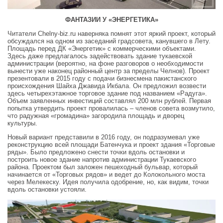
ФАНТАЗИИ У «ЭНЕРГЕТИКА»
Читатели Chelny-biz.ru наверняка помнят этот яркий проект, который
обсуждался на одном из заседаний градсовета, канувшего в Лету.
Площадь перед ДК «Энергетик» с коммерческими объектами.
Здесь даже предлагалось задействовать здание тукаевской
администрации (вероятно, на фоне разговоров о необходимости
вынести уже наконец районный центр за пределы Челнов). Проект
презентовали в 2015 году с подачи бизнесмена пакистанского
происхождения Шайха Джавида Икбала. Он предложил возвести
здесь четырехэтажное торговое здание под названием «Радуга».
Объем заявленных инвестиций составлял 200 млн рублей. Первая
попытка утвердить проект провалилась – членов совета возмутило,
что радужная «громадина» загородила площадь и дворец
культуры.
Новый вариант представили в 2016 году, он подразумевал уже
реконструкцию всей площади Батенчука и проект здания «Торговые
ряды». Было предложено снести точки вдоль остановки и
построить новое здание напротив администрации Тукаевского
района. Проектом был заложен пешеходный бульвар, который
начинается от «Торговых рядов» и ведет до Колокольного моста
через Мелекеску. Идея получила одобрение, но, как видим, точки
вдоль остановки устояли.