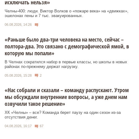
исключать нельзя»
Челны-400: люди. Виктор Волков о «пожаре века» на «движках»,
эшелонах пены и 7 тыс. эвакуированных.
06.08.2026, 14:26
«Раньше было два-три человека на место, сейчас –
полтора-два. Это связано с демографической ямой, в
которую мы попали»
В Челнах сократился набор в первые классы, но школы в новых
районах по-прежнему держат нагрузку.
05.08.2026, 15:28
2
«Нас собрали и сказали – команду распускают. Утром
мы обсуждали внутренние вопросы, а уже днем нам
озвучили такое решение»
ХК «Челны» – все? Команда берет паузу на один сезон из-за
отсутствия денег.
04.08.2026, 16:17
67