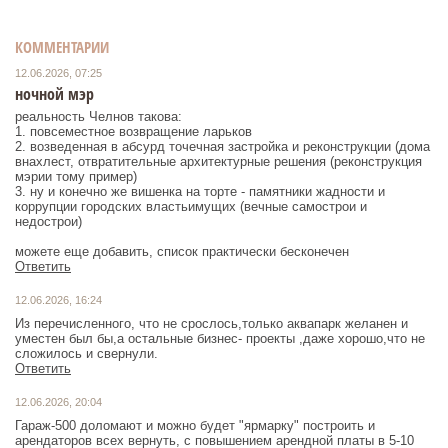
КОММЕНТАРИИ
12.06.2026, 07:25
ночной мэр
реальность Челнов такова:
1. повсеместное возвращение ларьков
2. возведенная в абсурд точечная застройка и реконструкции (дома
внахлест, отвратительные архитектурные решения (реконструкция
мэрии тому пример)
3. ну и конечно же вишенка на торте - памятники жадности и
коррупции городских властьимущих (вечные самострои и
недострои)
можете еще добавить, список практически бесконечен
Ответить
12.06.2026, 16:24
Из перечисленного, что не срослось,только аквапарк желанен и
уместен был бы,а остальные бизнес- проекты ,даже хорошо,что не
сложилось и свернули.
Ответить
12.06.2026, 20:04
Гараж-500 доломают и можно будет "ярмарку" построить и
арендаторов всех вернуть, с повышением арендной платы в 5-10