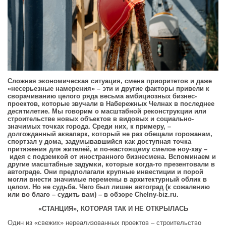
Сложная экономическая ситуация, смена приоритетов и даже
«несерьезные намерения» – эти и другие факторы привели к
сворачиванию целого ряда весьма амбициозных бизнес-
проектов, которые звучали в Набережных Челнах в последнее
десятилетие. Мы говорим о масштабной реконструкции или
строительстве новых объектов в видовых и социально-
значимых точках города. С
реди них, к примеру, –
долгожданный аквапарк, который не раз обещали горожанам,
спортзал у дома, задумывавшийся как доступная точка
притяжения для жителей, и по‑настоящему смелое ноу‑хау –
идея с подземкой от иностранного бизнесмена. Вспоминаем и
другие масштабные задумки, которые когда‑то презентовали в
автограде.
Они предполагали крупные инвестиции и порой
могли внести значимые перемены в архитектурный облик в
целом. Но не судьба. Чего был лишен автоград (к сожалению
или во благо – судить вам) – в обзоре
Chelny
-
biz
.
ru
.
«СТАНЦИЯ», КОТОРАЯ ТАК И НЕ ОТКРЫЛАСЬ
Один из «свежих» нереализованных проектов – строительство