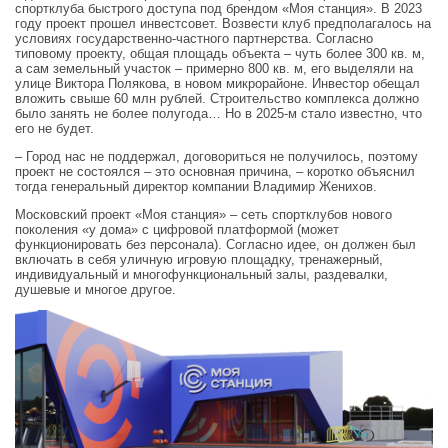
спортклуба быстрого доступа под брендом «Моя станция». В 2023
году проект прошел инвестсовет. Возвести клуб предполагалось на
условиях государственно-частного партнерства. Согласно
типовому проекту, общая площадь объекта – чуть более 300 кв. м,
а сам земельный участок – примерно 800 кв. м, его выделяли на
улице Виктора Полякова, в новом микрорайоне. Инвестор обещал
вложить свыше 60 млн рублей. Строительство комплекса должно
было занять не более полугода… Но в 2025-м стало известно, что
его не будет.
– Город нас не поддержал, договориться не получилось, поэтому
проект не состоялся – это основная причина, – коротко объяснил
тогда генеральный директор компании Владимир Женихов.
Московский проект «Моя станция» – сеть спортклубов нового
поколения «у дома» с цифровой платформой (может
функционировать без персонала). Согласно идее, он должен был
включать в себя уличную игровую площадку, тренажерный,
индивидуальный и многофункциональный залы, раздевалки,
душевые и многое другое.