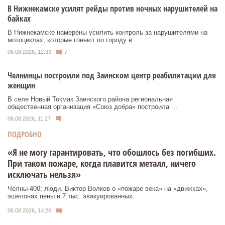
В Нижнекамске усилят рейды против ночных нарушителей на
байках
В Нижнекамске намерены усилить контроль за нарушителями на
мотоциклах, которые гоняют по городу в ...
06.08.2026, 12:33
7
Челнинцы построили под Заинском центр реабилитации для
женщин
В селе Новый Токмак Заинского района региональная
общественная организация «Союз добра» построила ...
06.08.2026, 11:27
ПОДРОБНО
«Я не могу гарантировать, что обошлось без погибших.
При таком пожаре, когда плавится металл, ничего
исключать нельзя»
Челны-400: люди. Виктор Волков о «пожаре века» на «движках»,
эшелонах пены и 7 тыс. эвакуированных.
06.08.2026, 14:26