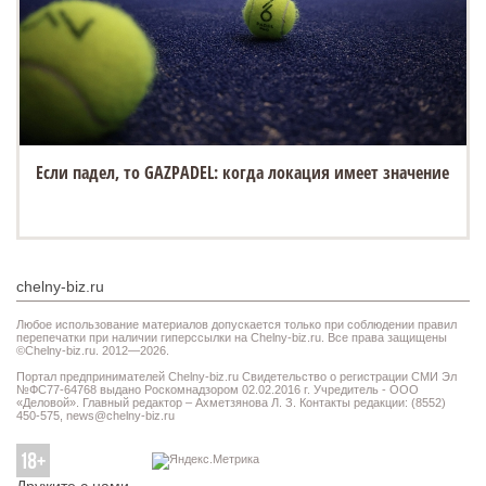
Если падел, то GAZPADEL: когда локация имеет значение
chelny-biz.ru
Любое использование материалов допускается только при соблюдении правил
перепечатки при наличии гиперссылки на Chelny-biz.ru. Все права защищены
©Chelny-biz.ru. 2012—2026.
Портал предпринимателей Chelny-biz.ru Свидетельство о регистрации СМИ Эл
№ФС77-64768 выдано Роскомнадзором 02.02.2016 г. Учредитель - ООО
«Деловой». Главный редактор – Ахметзянова Л. З. Контакты редакции: (8552)
450-575,
news@chelny-biz.ru