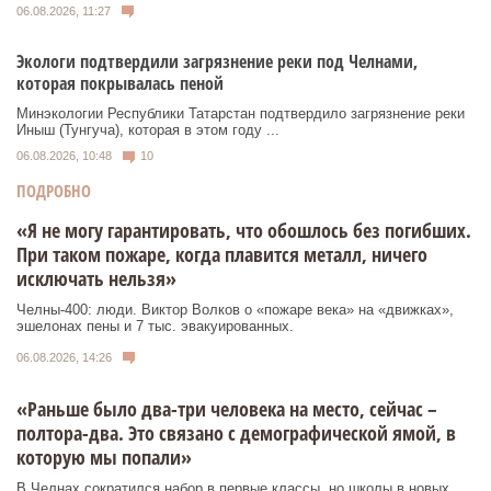
06.08.2026, 11:27
Экологи подтвердили загрязнение реки под Челнами,
которая покрывалась пеной
Минэкологии Республики Татарстан подтвердило загрязнение реки
Иныш (Тунгуча), которая в этом году ...
06.08.2026, 10:48
10
ПОДРОБНО
«Я не могу гарантировать, что обошлось без погибших.
При таком пожаре, когда плавится металл, ничего
исключать нельзя»
Челны-400: люди. Виктор Волков о «пожаре века» на «движках»,
эшелонах пены и 7 тыс. эвакуированных.
06.08.2026, 14:26
«Раньше было два-три человека на место, сейчас –
полтора-два. Это связано с демографической ямой, в
которую мы попали»
В Челнах сократился набор в первые классы, но школы в новых