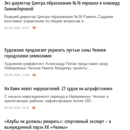
Экс-директор Центра образования №16 перешел в команду
Галиакберовой
Бывший директор Центра образования №16 Рамиль Садриев
возглавил управление по общим вопросам и ...
05.08.2026, 16:07
Художник предлагает украсить пустые зоны Челнов
городскими символами
Художник‑граффитист Александр Попов представил мэру
Набережных Челнов Наилю Магдееву проекты ...
05.08.2026, 14:50
На Каме ловят нарушителей: 27 судов на штрафстоянке
С начала навигационного периода в Набережных Челнах и
прилегающих районах зафиксировано более 160 ...
05.08.2026, 14:11
«Клубы не должны умирать»: спортивный эксперт – о
вынужденной паузе ХК «Челны»