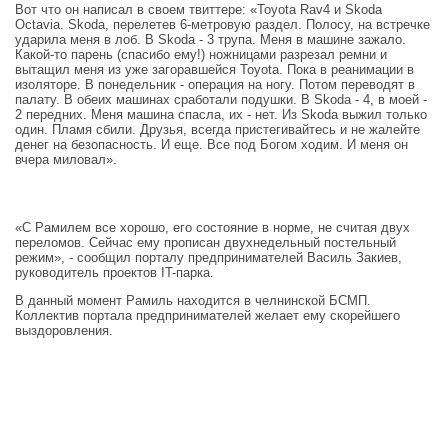
Вот что он написал в своем твиттере: «Toyota Rav4 и Skoda
Octavia. Skoda, перелетев 6-метровую раздел. Полосу, на встречке
ударила меня в лоб. В Skoda - 3 трупа. Меня в машине зажало.
Какой-то парень (спасибо ему!) ножницами разрезал ремни и
вытащил меня из уже загоравшейся Toyota. Пока в реанимации в
изоляторе. В понедельник - операция на ногу. Потом переводят в
палату. В обеих машинах сработали подушки. В Skoda - 4, в моей -
2 передних. Меня машина спасла, их - нет. Из Skoda выжил только
один. Пламя сбили. Друзья, всегда пристегивайтесь и не жалейте
денег на безопасность. И еще. Все под Богом ходим. И меня он
вчера миловал».
«С Рамилем все хорошо, его состояние в норме, не считая двух
переломов. Сейчас ему прописан двухнедельный постельный
режим», - сообщил порталу предпринимателей Василь Закиев,
руководитель проектов IT-парка.
В данный момент Рамиль находится в челнинской БСМП.
Коллектив портала предпринимателей желает ему скорейшего
выздоровления.