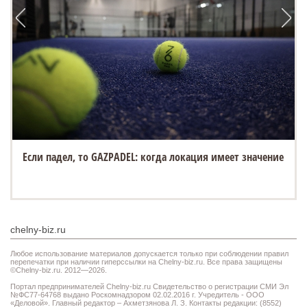
Если падел, то GAZPADEL: когда локация имеет значение
chelny-biz.ru
Любое использование материалов допускается только при соблюдении правил
перепечатки при наличии гиперссылки на Chelny-biz.ru. Все права защищены
©Chelny-biz.ru. 2012—2026.
Портал предпринимателей Chelny-biz.ru Свидетельство о регистрации СМИ Эл
№ФС77-64768 выдано Роскомнадзором 02.02.2016 г. Учредитель - ООО
«Деловой». Главный редактор – Ахметзянова Л. З. Контакты редакции: (8552)