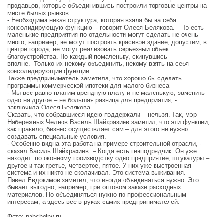
продавцов, которые объединившись построили торговые центры на
месте былых рынков.
- Необходима некая структура, которая взяла бы на себя
консолидирующую функцию, - говорит Олеся Белякова. – То есть
маленькие предприятия по отдельности могут сделать не очень
много, например, не могут построить красивое здание, допустим, в
центре города, не могут реализовать серьезный объект
благоустройства. Но каждый помаленьку, скинувшись –
вполне. Только их некому объединить, некому взять на себя
консолидирующие функции.
Также предприниматель заметила, что хорошо бы сделать
программы коммерческой ипотеки для малого бизнеса.
- Мы все равно платим арендную плату и не маленькую, заменить
одно на другое – не большая разница для предприятия, -
заключила Олеся Белякова.
Сказать, что собравшиеся идею поддержали – нельзя. Так, мэр
Набережных Челнов Василь Шайхразиев заметил, что эти функции,
как правило, бизнес осуществляет сам – для этого не нужно
создавать специальные условия.
- Особенно видна эта работа на примере строительной отрасли, -
сказал Василь Шайхразиев. – Когда есть генподрядчик. Он уже
находит: по оконному производству одно предприятие, штукатуры –
другое и так третье, четвертое, пятое. У них уже выстроенная
система и их никто не сколачивал. Это система выживания.
Павел Евдокимов заметил, что иногда объединяться нужно. Это
бывает выгодно, например, при оптовом заказе расходных
материалов. Но объединяться нужно по профессиональным
интересам, а здесь все в руках самих предпринимателей.
Фото: nabchelny.ru