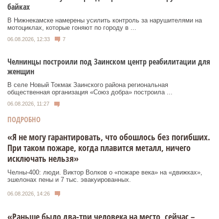
байках
В Нижнекамске намерены усилить контроль за нарушителями на
мотоциклах, которые гоняют по городу в ...
06.08.2026, 12:33
7
Челнинцы построили под Заинском центр реабилитации для
женщин
В селе Новый Токмак Заинского района региональная
общественная организация «Союз добра» построила ...
06.08.2026, 11:27
ПОДРОБНО
«Я не могу гарантировать, что обошлось без погибших.
При таком пожаре, когда плавится металл, ничего
исключать нельзя»
Челны-400: люди. Виктор Волков о «пожаре века» на «движках»,
эшелонах пены и 7 тыс. эвакуированных.
06.08.2026, 14:26
«Раньше было два-три человека на место, сейчас –