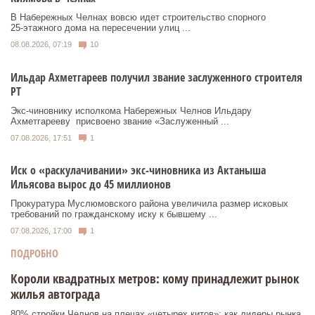
В Набережных Челнах вовсю идет строительство спорного
25‑этажного дома на пересечении улиц ...
08.08.2026, 07:19
10
Ильдар Ахметгареев получил звание заслуженного строителя
РТ
Экс‑чиновнику исполкома Набережных Челнов Ильдару
Ахметгарееву присвоено звание «Заслуженный ...
07.08.2026, 17:51
1
Иск о «раскулачивании» экс-чиновника из Актаныша
Ильясова вырос до 45 миллионов
Прокуратура Муслюмовского района увеличила размер исковых
требований по гражданскому иску к бывшему ...
07.08.2026, 17:00
1
ПОДРОБНО
Короли квадратных метров: кому принадлежит рынок
жилья автограда
80% стройки Челнов на плечах «четырех китов»: как лидеры рынка