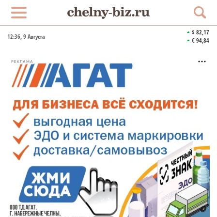
$ 82,17
12:36
, 9 Августа
€ 94,84
РЕКЛАМА