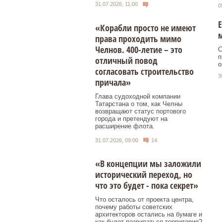
31.07.2026, 11:00
0
Е
«Корабли просто не имеют
м
права проходить мимо
Челнов. 400-летие – это
С
п
отличный повод
о
согласовать строительство
3
причала»
Глава судоходной компании
Татарстана о том, как Челны
возвращают статус портового
города и претендуют на
расширение флота.
31.07.2026, 09:00
14
«В концепции мы заложили
исторический переход, но
что это будет - пока секрет»
Что осталось от проекта центра,
почему работы советских
архитекторов остались на бумаге и
как будет развиваться территория?