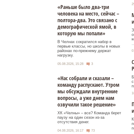
2
«Раньше было два-три
человека на место, сейчас –
М
полтора-два. Это связано с
и
демографической ямой, в
З
которую мы попали»
о
к
В Челнах сократился набор в
..
первые классы, но школы в новых
районах по-прежнему держат
0
нагрузку.
С
05.08.2026, 15:28
3
«Нас собрали и сказали –
Б
с
команду распускают. Утром
п
мы обсуждали внутренние
1
вопросы, а уже днем нам
П
озвучили такое решение»
и
ХК «Челны» – все? Команда берет
паузу на один сезон из-за
К
отсутствия денег.
п
п
04.08.2026, 16:17
73