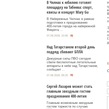
В Челнах к юбилею готовят
Н
о
площадку на Табеева: спорт,
в
квизы и концерт Mary Gu
В
«
В Набережных Челнах в рамках
о
подготовки к празднованию
400‑летия города на набережной
Э
Фикрята ...
п
п
07.08.2026, 10:06
Г
д
Над Татарстаном второй день
подряд сбивают БПЛА
Дежурные силы ПВО сегодня
сбили беспилотные летательные
аппараты в небе над Татарстаном,
сообщает ...
О
07.08.2026, 09:25
Сергей Лазарев может стать
главным звездным гостем
празднования 400‑летия
Главным возможным звездным
гостем торжеств по случаю