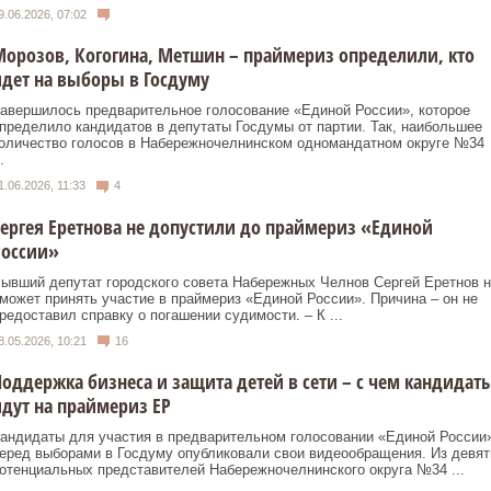
9.06.2026, 07:02
орозов, Когогина, Метшин – праймериз определили, кто
дет на выборы в Госдуму
авершилось предварительное голосование «Единой России», которое
пределило кандидатов в депутаты Госдумы от партии. Так, наибольшее
оличество голосов в Набережночелнинском одномандатном округе №34
.
1.06.2026, 11:33
4
ергея Еретнова не допустили до праймериз «Единой
России»
ывший депутат городского совета Набережных Челнов Сергей Еретнов н
может принять участие в праймериз «Единой России». Причина – он не
редоставил справку о погашении судимости. – К ...
8.05.2026, 10:21
16
оддержка бизнеса и защита детей в сети – с чем кандидат
дут на праймериз ЕР
андидаты для участия в предварительном голосовании «Единой России
еред выборами в Госдуму опубликовали свои видеообращения. Из девят
отенциальных представителей Набережночелнинского округа №34 ...