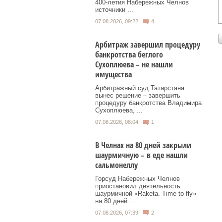
400‑летия Набережных Челнов
источники ...
07.08.2026, 09:22
4
Арбитраж завершил процедуру
банкротства беглого
Сухоплюева – не нашли
имущества
Арбитражный суд Татарстана
вынес решение – завершить
процедуру банкротства Владимира
Сухоплюева, ...
07.08.2026, 08:04
1
В Челнах на 80 дней закрыли
шаурмичную – в еде нашли
сальмонеллу
Горсуд Набережных Челнов
приостановил деятельность
шаурмичной «Raketa. Time to fly»
на 80 дней. ...
07.08.2026, 07:39
2