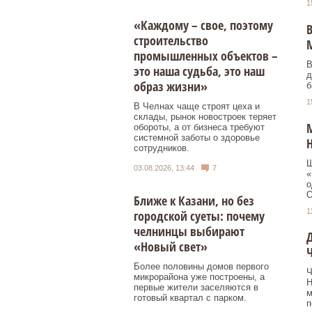
1
«Каждому – свое, поэтому
В
строительство
промышленных объектов –
В
это наша судьба, это наш
д
образ жизни»
б
1
В Челнах чаще строят цеха и
склады, рынок новостроек теряет
М
обороты, а от бизнеса требуют
системной заботы о здоровье
сотрудников.
Ш
03.08.2026, 13:44
7
«
о
О
Ближе к Казани, но без
1
городской суеты: почему
челнинцы выбирают
Д
«Новый свет»
Ч
Более половины домов первого
Ч
микрорайона уже построены, а
Н
первые жители заселяются в
м
готовый квартал с парком.
п