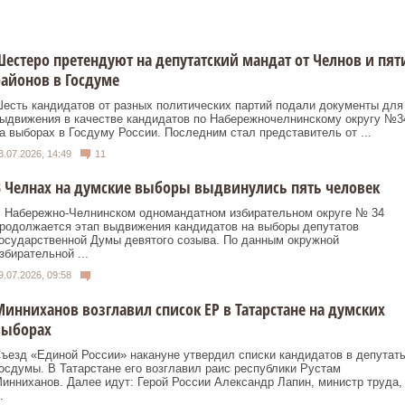
естеро претендуют на депутатский мандат от Челнов и пят
айонов в Госдуме
есть кандидатов от разных политических партий подали документы для
ыдвижения в качестве кандидатов по Набережночелнинскому округу №3
а выборах в Госдуму России. Последним стал представитель от ...
3.07.2026, 14:49
11
 Челнах на думские выборы выдвинулись пять человек
 Набережно‑Челнинском одномандатном избирательном округе № 34
родолжается этап выдвижения кандидатов на выборы депутатов
осударственной Думы девятого созыва. По данным окружной
збирательной ...
9.07.2026, 09:58
инниханов возглавил список ЕР в Татарстане на думских
выборах
ъезд «Единой России» накануне утвердил списки кандидатов в депутат
осдумы. В Татарстане его возглавил раис республики Рустам
инниханов. Далее идут: Герой России Александр Лапин, министр труда,
.