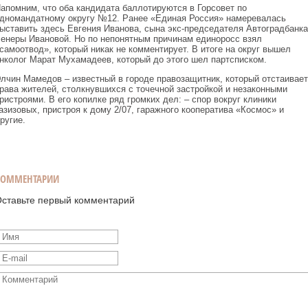
апомним, что оба кандидата баллотируются в Горсовет по
дномандатному округу №12. Ранее «Единая Россия» намеревалась
ыставить здесь Евгения Иванова, сына экс-председателя Автоградбанка
енеры Ивановой. Но по непонятным причинам единоросс взял
самоотвод», который никак не комментирует. В итоге на округ вышел
нколог Марат Мухамадеев, который до этого шел партсписком.
лчин Мамедов – известный в городе правозащитник, который отстаивает
рава жителей, столкнувшихся с точечной застройкой и незаконными
ристроями. В его копилке ряд громких дел: – спор вокруг клиники
азизовых, пристроя к дому 2/07, гаражного кооператива «Космос» и
ругие.
КОММЕНТАРИИ
ставьте первый комментарий