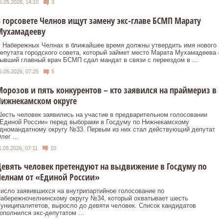
5.05.2026, 14:10
3
 горсовете Челнов ищут замену экс-главе БСМП Марату
Мухамадееву
 Набережных Челнах в ближайшее время должны утвердить имя нового
епутата городского совета, который займет место Марата Мухамадеева 
ывший главный врач БСМП сдал мандат в связи с переездом в ...
5.05.2026, 07:25
5
орозов и пять конкурентов – кто заявился на праймериз в
Нижнекамском округе
есть человек заявились на участие в предварительном голосовании
Единой России» перед выборами в Госдуму по Нижнекамскому
дномандатному округу №33. Первым из них стал действующий депутат
лег ...
1.05.2026, 07:11
10
евять человек претендуют на выдвижение в Госдуму по
елнам от «Единой России»
исло заявившихся на внутрипартийное голосование по
абережночелнинскому округу №34, который охватывает шесть
униципалитетов, выросло до девяти человек. Список кандидатов
ополнился экс-депутатом ...