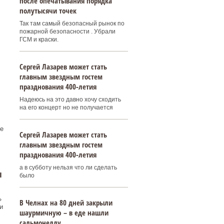
после опечатывания порядка
полутысячи точек
Так там самый безопасный рынок по
пожарной безопасности . Убрали
ГСМ и краски.
Сергей Лазарев может стать
главным звездным гостем
празднования 400‑летия
Надеюсь на это давно хочу сходить
на его концерт но не получается
е
Сергей Лазарев может стать
главным звездным гостем
празднования 400‑летия
а в субботу нельзя что ли сделать
ы
было
»
В Челнах на 80 дней закрыли
и
шаурмичную – в еде нашли
сальмонеллу