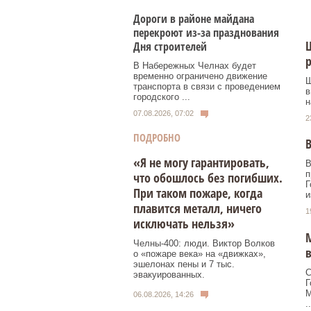
Дороги в районе майдана
перекроют из-за празднования
Ш
Дня строителей
р
В Набережных Челнах будет
временно ограничено движение
Ш
транспорта в связи с проведением
в
городского ...
н
07.08.2026, 07:02
2
ПОДРОБНО
В
«Я не могу гарантировать,
В
п
что обошлось без погибших.
Г
При таком пожаре, когда
и
плавится металл, ничего
1
исключать нельзя»
М
Челны-400: люди. Виктор Волков
о «пожаре века» на «движках»,
эшелонах пены и 7 тыс.
С
эвакуированных.
Г
М
06.08.2026, 14:26
..