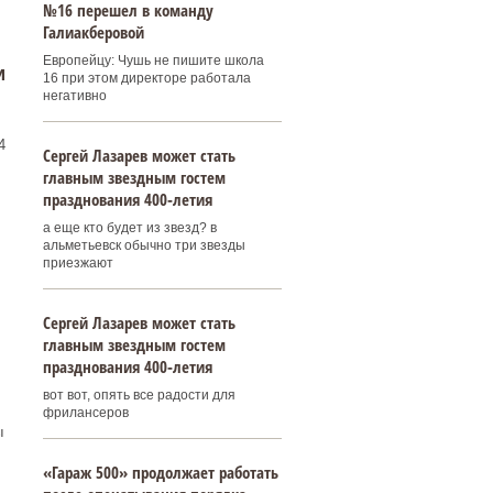
№16 перешел в команду
Галиакберовой
Европейцу: Чушь не пишите школа
и
16 при этом директоре работала
негативно
4
Сергей Лазарев может стать
главным звездным гостем
празднования 400‑летия
а еще кто будет из звезд? в
альметьевск обычно три звезды
приезжают
Сергей Лазарев может стать
главным звездным гостем
празднования 400‑летия
вот вот, опять все радости для
фрилансеров
ы
«Гараж 500» продолжает работать