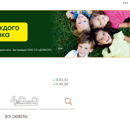
$ 81,41
€ 94,06
ВСЕ СЮЖЕТЫ