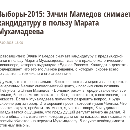
Выборы-2015: Элчин Мамедов снимае
кандидатуру в пользу Марата
Мухамадеева
7.09.2015, 16:00
равозащитник Элчин Мамедов снимает кандидатуру с предвыборной
онки в пользу Марата Мухамадеева, главного врача онкологического
испансера, которого выдвинула «Единая Россия». Кандидат в депутаты
одчеркивает, что это его личное решение, с которым, скорее всего,
огласятся в том числе и его сторонники.
 Думаю, что это неправильно - бороться против инициативы построить в
абережных Челнах онкологический центр, - пояснил свою позицию
helny-biz.ru Элчин Мамедов. - Больных раком в городе становится все
ольше, болезнь может застать любого, против этого, к сожалению, нет
екарств. Если у Мухамадеева получится разрешить вопрос, я буду
скренне рад за город. Это хороший проект, который нужен Челнам. Что
асается округа, проблем там много, я, честно говоря, был удивлен.
кладывается ощущение, что предыдущий депутат ничего не делал. Я
ного общался с жителями, которые дали сотни наказов, все пожелания 
росьбы обязательно передам Мухамадееву. В случае необходимости
отов ему помочь.