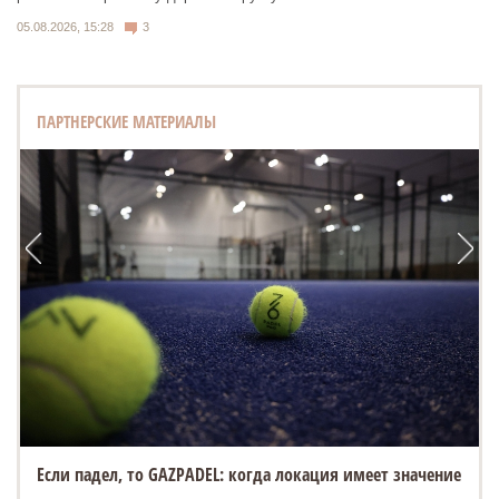
05.08.2026, 15:28
3
ПАРТНЕРСКИЕ МАТЕРИАЛЫ
Если падел, то GAZPADEL: когда локация имеет значение
«Белый город» открывает новую площадку на Спасской
ярмарке в Елабуге