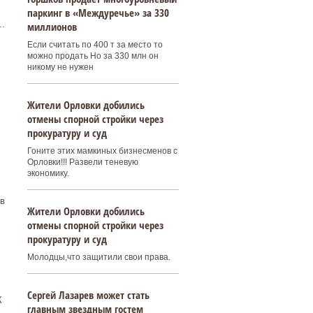
паркинг в «Междуречье» за 330
.
миллионов
Если считать по 400 т за место то
можно продать Но за 330 млн он
никому не нужен
Жители Орловки добились
отмены спорной стройки через
прокуратуру и суд
Гоните этих мамкиных бизнесменов с
Орловки!!! Развели теневую
экономику.
в
Жители Орловки добились
отмены спорной стройки через
прокуратуру и суд
Молодцы,что защитили свои права.
Сергей Лазарев может стать
К
главным звездным гостем
.