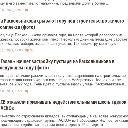
му и его заместителю, напомним, предъявили долг в более ...
2.08.2023, 11:45
а Раскольникова срывают гору под строительство жилого
омплекса (фото)
а улице Раскольникова срывают гору, на месте которой девелопер из
жевска построит жилой комплекс. Несколько дней на площадке работае
ехника, застройщик выравнивает участок. По периметру монтируют ...
6.10.2022, 17:05
33
Талан» начнет застройку пустыря на Раскольникова в
следующем году (фото)
омпания «Талан» рассчитывает получить разрешение на строительство
ервого этапа нового жилого комплекса в Набережных Челнах в июле–
ентябре 2022 года. Речь идет о пустыре вдоль улицы Раскольникова и ..
3.09.2021, 11:27
9
СВ отказали признавать недействительными шесть сделок
«АСКО»
гентству по страхованию вкладов, выступающему в качестве конкурсно
правляющего страховой группы «АСКО» из Набережных Челнов, отказан
 признании недействительными шести сделок. Речь идет о ...