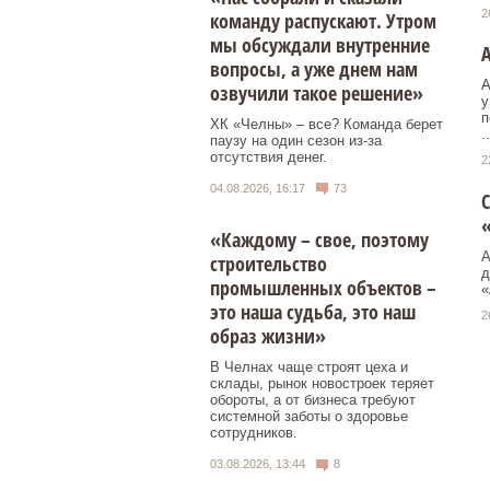
2
команду распускают. Утром
мы обсуждали внутренние
А
вопросы, а уже днем нам
А
озвучили такое решение»
у
п
ХК «Челны» – все? Команда берет
..
паузу на один сезон из-за
отсутствия денег.
2
04.08.2026, 16:17
73
С
«Каждому – свое, поэтому
А
строительство
д
промышленных объектов –
«
это наша судьба, это наш
2
образ жизни»
В Челнах чаще строят цеха и
склады, рынок новостроек теряет
обороты, а от бизнеса требуют
системной заботы о здоровье
сотрудников.
03.08.2026, 13:44
8