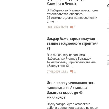
Киямова в Челнах
О
В Набережных Челнах вовсю идет
строительство спорного
25‑этажного дома на пересечении
улиц ...
08.08.2026, 07:19
1
Ильдар Ахметгареев получил
звание заслуженного строителя
РТ
Экс‑чиновнику исполкома
Набережных Челнов Ильдару
Ахметгарееву присвоено звание
«Заслуженный ...
07.08.2026, 17:51
1
Иск о «раскулачивании» экс-
чиновника из Актаныша
Ильясова вырос до 45
миллионов
Прокуратура Муслюмовского
района увеличила размер исковых