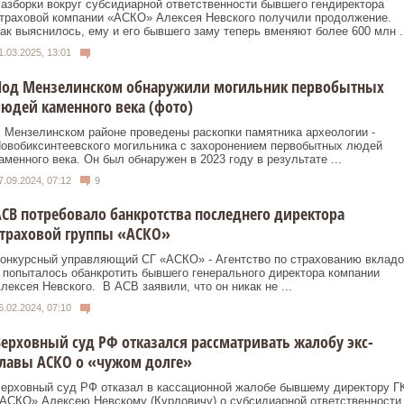
азборки вокруг субсидиарной ответственности бывшего гендиректора
траховой компании «АСКО» Алексея Невского получили продолжение.
ак выяснилось, ему и его бывшего заму теперь вменяют более 600 млн ..
1.03.2025, 13:01
Под Мензелинском обнаружили могильник первобытных
юдей каменного века (фото)
 Мензелинском районе проведены раскопки памятника археологии -
овобиксинтеевского могильника c захоронением первобытных людей
аменного века. Он был обнаружен в 2023 году в результате ...
7.09.2024, 07:12
9
СВ потребовало банкротства последнего директора
страховой группы «АСКО»
онкурсный управляющий СГ «АСКО» - Агентство по страхованию вкладо
 попыталось обанкротить бывшего генерального директора компании
лексея Невского. В АСВ заявили, что он никак не ...
6.02.2024, 07:10
ерховный суд РФ отказался рассматривать жалобу экс-
лавы АСКО о «чужом долге»
ерховный суд РФ отказал в кассационной жалобе бывшему директору Г
АСКО» Алексею Невскому (Курловичу) о субсидиарной ответственности