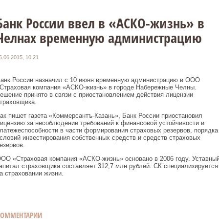
Банк России ввел в «АСКО-жизнь» в
Челнах временную администрацию
6.06.2015, 10:21
анк России назначил с 10 июня временную администрацию в ООО
Страховая компания «АСКО-жизнь» в городе Набережные Челны.
ешение принято в связи с приостановлением действия лицензии
траховщика.
ак пишет газета «Коммерсантъ-Казань», Банк России приостановил
ицензию за несоблюдение требований к финансовой устойчивости и
латежеспособности в части формирования страховых резервов, порядка
словий инвестирования собственных средств и средств страховых
езервов.
ОО «Страховая компания «АСКО-жизнь» основано в 2006 году. Уставны
апитал страховщика составляет 312,7 млн рублей. СК специализируется
а страховании жизни.
КОММЕНТАРИИ