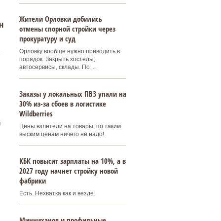
Жители Орловки добились
н
отмены спорной стройки через
прокуратуру и суд
Орловку вообще нужно приводить в
порядок. Закрыть хостелы,
автосервисы, склады. По ...
Заказы у локальных ПВЗ упали на
30% из-за сбоев в логистике
Wildberries
ы
Цены взлетели на товары, по таким
выским ценам ничего не надо!
КБК повысит зарплаты на 10%, а в
2027 году начнет стройку новой
фабрики
Есть. Нехватка как и везде.
Минниханов и профильные