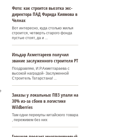
Фото: как строится высотка экс-
директора ПАД Фарида Киямова в
Челнах
Вот интересно, куда столько жилья
строится, четверть старого фонда
пустые стоят, да и ...
Ильдар Ахметгареев получил
звание заслуженного строителя РТ
Поздравляю, И.Р.Ахметгараева с
высокой наградой- Заслуженной
Строитель Татарстана! ...
е
Заказы у локальных ПВЗ упали на
30% из-за сбоев в логистике
Wildberries
Там одни перекупы китайского товара
, переживем без них
Горшков продает многоуровневый