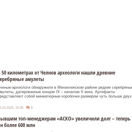
 50 километрах от Челнов археологи нашли древние
серебряные амулеты
ченые-археологи обнаружили в Мензеленском районе редкие серебряны
мулеты, датированные концом IX – началом X века. Артефакты
редставляют собой миниатюрные коробочки размером чуть больше двух
.
4.10.2025, 16:38
8
Бывшим топ-менеджерам «АСКО» увеличили долг – теперь
н более 600 млн