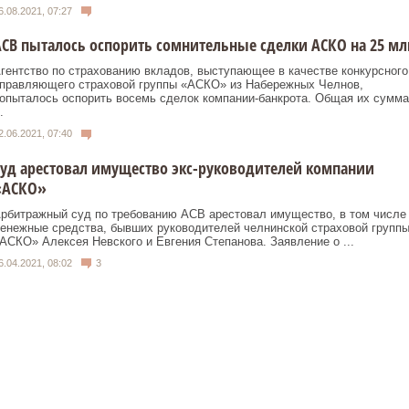
6.08.2021, 07:27
СВ пыталось оспорить сомнительные сделки АСКО на 25 мл
гентство по страхованию вкладов, выступающее в качестве конкурсного
правляющего страховой группы «АСКО» из Набережных Челнов,
опыталось оспорить восемь сделок компании-банкрота. Общая их сумма
.
2.06.2021, 07:40
уд арестовал имущество экс-руководителей компании
«АСКО»
рбитражный суд по требованию АСВ арестовал имущество, в том числе
енежные средства, бывших руководителей челнинской страховой групп
АСКО» Алексея Невского и Евгения Степанова. Заявление о ...
6.04.2021, 08:02
3