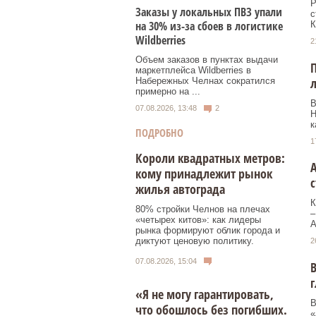
Р
Заказы у локальных ПВЗ упали
с
на 30% из-за сбоев в логистике
К
Wildberries
2
Объем заказов в пунктах выдачи
маркетплейса Wildberries в
л
Набережных Челнах сократился
примерно на ...
В
07.08.2026, 13:48
2
Н
к
ПОДРОБНО
1
Короли квадратных метров:
А
кому принадлежит рынок
жилья автограда
К
80% стройки Челнов на плечах
–
«четырех китов»: как лидеры
А
рынка формируют облик города и
диктуют ценовую политику.
2
07.08.2026, 15:04
В
г
«Я не могу гарантировать,
В
что обошлось без погибших.
«