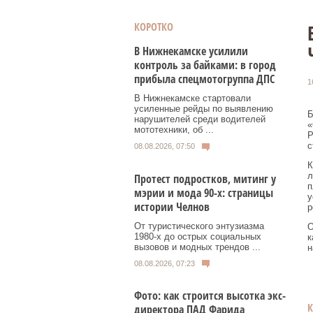
КОРОТКО
В Нижнекамске усилили
контроль за байками: в город
прибыла спецмотогруппа ДПС
1
В Нижнекамске стартовали
усиленные рейды по выявлению
Б
нарушителей среди водителей
«
мототехники, об ...
Р
с
08.08.2026, 07:50
К
л
Протест подростков, митинг у
п
мэрии и мода 90-х: страницы
у
истории Челнов
р
От туристического энтузиазма
О
1980‑х до острых социальных
к
вызовов и модных трендов ...
н
08.08.2026, 07:23
Фото: как строится высотка экс-
директора ПАД Фарида