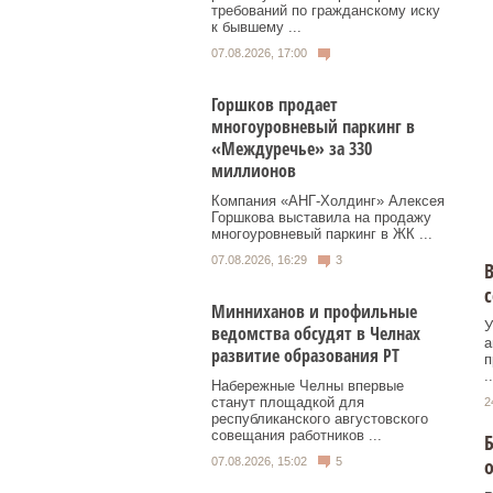
требований по гражданскому иску
к бывшему ...
07.08.2026, 17:00
Горшков продает
многоуровневый паркинг в
«Междуречье» за 330
миллионов
Компания «АНГ-Холдинг» Алексея
Горшкова выставила на продажу
многоуровневый паркинг в ЖК ...
07.08.2026, 16:29
3
В
Минниханов и профильные
У
ведомства обсудят в Челнах
а
развитие образования РТ
п
..
Набережные Челны впервые
станут площадкой для
2
республиканского августовского
совещания работников ...
о
07.08.2026, 15:02
5