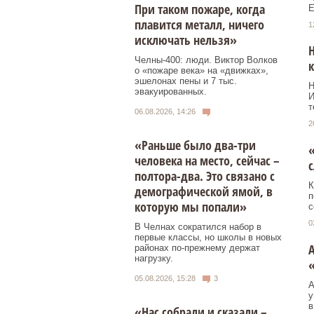
При таком пожаре, когда
Е
плавится металл, ничего
1
исключать нельзя»
Н
Челны-400: люди. Виктор Волков
к
о «пожаре века» на «движках»,
эшелонах пены и 7 тыс.
Н
эвакуированных.
И
т
06.08.2026, 14:26
2
«Раньше было два-три
«
человека на место, сейчас –
полтора-два. Это связано с
К
демографической ямой, в
п
которую мы попали»
с
0
В Челнах сократился набор в
первые классы, но школы в новых
А
районах по-прежнему держат
нагрузку.
05.08.2026, 15:28
3
А
у
в
«Нас собрали и сказали –