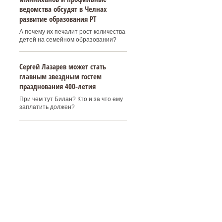
ведомства обсудят в Челнах
развитие образования РТ
А почему их печалит рост количества
детей на семейном образовании?
Сергей Лазарев может стать
главным звездным гостем
празднования 400‑летия
При чем тут Билан? Кто и за что ему
заплатить должен?