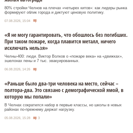
80% стройки Челнов на плечах «четырех китов»: как лидеры рынка
формируют облик города и диктуют ценовую политику.
07.08.2026, 15:04
«Я не могу гарантировать, что обошлось без погибших.
При таком пожаре, когда плавится металл, ничего
исключать нельзя»
Челны-400: люди. Виктор Волков о «пожаре века» на «движках»,
эшелонах пены и 7 тыс. эвакуированных.
06.08.2026, 14:26
«Раньше было два-три человека на место, сейчас –
полтора-два. Это связано с демографической ямой, в
которую мы попали»
В Челнах сократился набор в первые классы, но школы в новых
районах по-прежнему держат нагрузку.
05.08.2026, 15:28
3