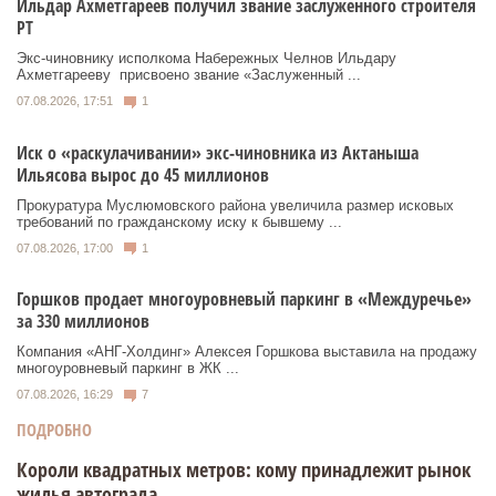
Ильдар Ахметгареев получил звание заслуженного строителя
РТ
Экс‑чиновнику исполкома Набережных Челнов Ильдару
Ахметгарееву присвоено звание «Заслуженный ...
07.08.2026, 17:51
1
Иск о «раскулачивании» экс-чиновника из Актаныша
Ильясова вырос до 45 миллионов
Прокуратура Муслюмовского района увеличила размер исковых
требований по гражданскому иску к бывшему ...
07.08.2026, 17:00
1
Горшков продает многоуровневый паркинг в «Междуречье»
за 330 миллионов
Компания «АНГ-Холдинг» Алексея Горшкова выставила на продажу
многоуровневый паркинг в ЖК ...
07.08.2026, 16:29
7
ПОДРОБНО
Короли квадратных метров: кому принадлежит рынок
жилья автограда