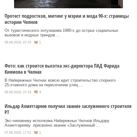
Протест подростков, митинг у мэрии и мода 90-х: страницы
истории Челнов
От туристического энтузиазма 1980‑х до острых социальных
вызовов и модных трендов ...
08.08.2026, 07:23
1
Фото: как строится высотка экс-директора ПАД Фарида
Киямова в Челнах
В Набережных Челнах вовсю идет строительство спорного
25‑этажного дома на пересечении улиц ...
08.08.2026, 07:19
4
Ильдар Ахметгареев получил звание заслуженного строителя
РТ
Экс‑чиновнику исполкома Набережных Челнов Ильдару
Ахметгарееву присвоено звание «Заслуженный ...
07.08.2026, 17:51
1