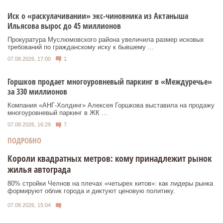
Иск о «раскулачивании» экс-чиновника из Актаныша
Ильясова вырос до 45 миллионов
Прокуратура Муслюмовского района увеличила размер исковых
требований по гражданскому иску к бывшему ...
07.08.2026, 17:00
1
Горшков продает многоуровневый паркинг в «Междуречье»
за 330 миллионов
Компания «АНГ-Холдинг» Алексея Горшкова выставила на продажу
многоуровневый паркинг в ЖК ...
07.08.2026, 16:29
7
ПОДРОБНО
Короли квадратных метров: кому принадлежит рынок
жилья автограда
80% стройки Челнов на плечах «четырех китов»: как лидеры рынка
формируют облик города и диктуют ценовую политику.
07.08.2026, 15:04