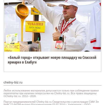
«Белый город» открывает новую площадку на Спасской
ярмарке в Елабуге
chelny-biz.ru
Любое использование материалов допускается только при соблюдении правил
перепечатки при наличии гиперссылки на Chelny-biz.ru. Все права защищены
©Chelny-biz.ru. 2012—2026.
Портал предпринимателей Chelny-biz.ru Свидетельство о регистрации СМИ Эл
№ФС77-64768 выдано Роскомнадзором 02.02.2016 г. Учредитель - ООО