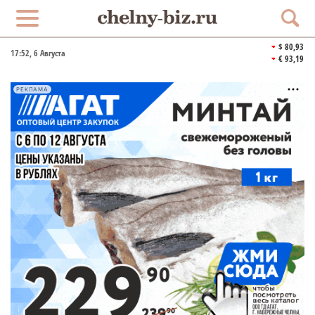
$ 80,93
17:52
, 6 Августа
€ 93,19
РЕКЛАМА