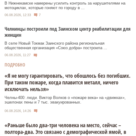
В Нижнекамске намерены усилить контроль за нарушителями на
мотоциклах, которые гоняют по городу в ...
06.08.2026, 12:33
7
Челнинцы построили под Заинском центр реабилитации для
женщин
В селе Новый Токмак Заинского района региональная
общественная организация «Союз добра» построила ...
06.08.2026, 11:27
ПОДРОБНО
«Я не могу гарантировать, что обошлось без погибших.
При таком пожаре, когда плавится металл, ничего
исключать нельзя»
Челны-400: люди. Виктор Волков о «пожаре века» на «движках»,
эшелонах пены и 7 тыс. эвакуированных.
06.08.2026, 14:26
«Раньше было два-три человека на место, сейчас –
полтора-два. Это связано с демографической ямой, в