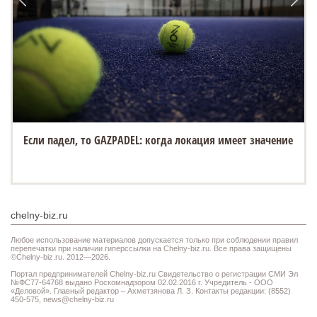
Если падел, то GAZPADEL: когда локация имеет значение
chelny-biz.ru
Любое использование материалов допускается только при соблюдении правил
перепечатки при наличии гиперссылки на Chelny-biz.ru. Все права защищены
©Chelny-biz.ru. 2012—2026.
Портал предпринимателей Chelny-biz.ru Свидетельство о регистрации СМИ Эл
№ФС77-64768 выдано Роскомнадзором 02.02.2016 г. Учредитель - ООО
«Деловой». Главный редактор – Ахметзянова Л. З. Контакты редакции: (8552)
450-575,
news@chelny-biz.ru