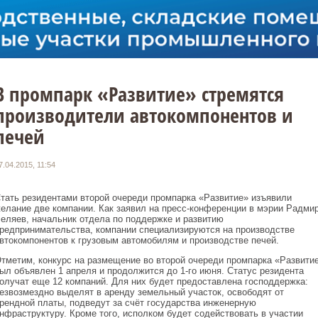
В промпарк «Развитие» стремятся
производители автокомпонентов и
печей
7.04.2015, 11:54
тать резидентами второй очереди промпарка «Развитие» изъявили
елание две компании. Как заявил на пресс-конференции в мэрии Радми
еляев, начальник отдела по поддержке и развитию
редпринимательства, компании специализируются на производстве
втокомпонентов к грузовым автомобилям и производстве печей.
тметим, конкурс на размещение во второй очереди промпарка «Развити
ыл объявлен 1 апреля и продолжится до 1-го июня. Статус резидента
олучат еще 12 компаний. Для них будет предоставлена господдержка:
езвозмездно выделят в аренду земельный участок, освободят от
рендной платы, подведут за счёт государства инженерную
нфраструктуру. Кроме того, исполком будет содействовать в участии