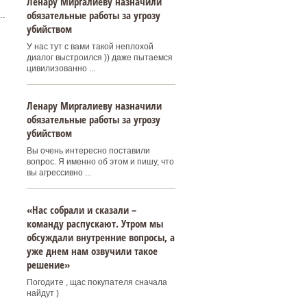
Ленару Миргалиеву назначили
обязательные работы за угрозу
..
убийством
У нас тут с вами такой неплохой
диалог выстроился )) даже пытаемся
цивилизованно ...
Ленару Миргалиеву назначили
обязательные работы за угрозу
убийством
Вы очень интересно поставили
вопрос. Я именно об этом и пишу, что
вы агрессивно ...
«Нас собрали и сказали –
команду распускают. Утром мы
обсуждали внутренние вопросы, а
уже днем нам озвучили такое
решение»
Погодите , щас покупателя сначала
найдут )