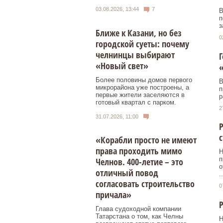
03.08.2026, 13:44
7
В
п
з
Ближе к Казани, но без
0
городской суеты: почему
челнинцы выбирают
Г
«Новый свет»
Более половины домов первого
В
микрорайона уже построены, а
п
первые жители заселяются в
р
готовый квартал с парком.
2
31.07.2026, 11:00
Р
с
«Корабли просто не имеют
права проходить мимо
Н
п
Челнов. 400-летие – это
о
отличный повод
..
согласовать строительство
0
причала»
Р
Глава судоходной компании
Татарстана о том, как Челны
Н