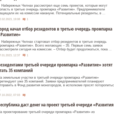
 Набережных Челнах рассмотрел еще семь проектов, которые могут
опасть в третью очередь промпарка «Развитие». Предприниматели
ащищали их на комиссии накануне. Потенциальные резиденты, в ...
2.02.2023, 19:08
1
ород начал отбор резидентов в третью очередь промпарка
«Развитие»
 Набережных Челнах стартовал отбор резидентов в третью очередь
ромпарка «Развитие». Всего желающих – 35. Первые семь заявок
ассмотрели сегодня на комиссии. – Отбор будет продолжаться, пока ...
7.01.2023, 12:37
1
езидентами третьей очереди промпарка «Развитие» хотят
тать 35 компаний
а земельные участки в третьей очереди промпарка «Развитие»
ретендуют уже 35 компаний. Заявки предпринимателей планируют
тправить в Фонд развития моногородов, в исполкоме просят поторопитьс
.
7.10.2022, 07:03
еспублика даст денег на проект третьей очереди «Развития
а проектирование третьей очереди промпарка «Развития» из