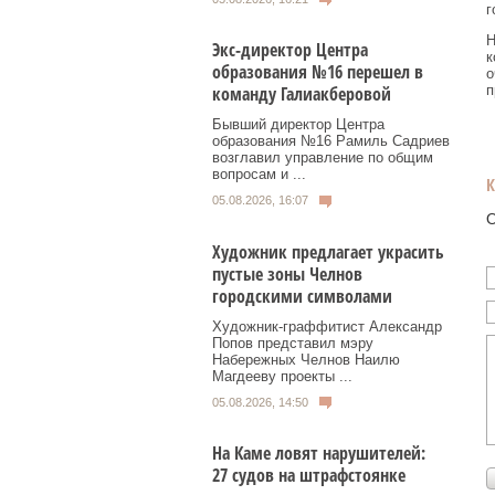
г
Н
Экс-директор Центра
к
образования №16 перешел в
о
п
команду Галиакберовой
Бывший директор Центра
образования №16 Рамиль Садриев
возглавил управление по общим
вопросам и ...
05.08.2026, 16:07
О
Художник предлагает украсить
пустые зоны Челнов
городскими символами
Художник‑граффитист Александр
Попов представил мэру
Набережных Челнов Наилю
Магдееву проекты ...
05.08.2026, 14:50
На Каме ловят нарушителей:
27 судов на штрафстоянке