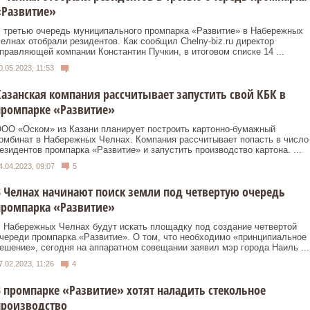
«Развитие»
 третью очередь муниципального промпарка «Развитие» в Набережных
елнах отобрали резидентов. Как сообщил Chelny-biz.ru директор
правляющей компании Константин Пучкин, в итоговом списке 14 ...
0.05.2023, 11:53
азанская компания рассчитывает запустить свой КБК в
промпарке «Развитие»
ОО «Оском» из Казани планирует построить картонно-бумажный
омбинат в Набережных Челнах. Компания рассчитывает попасть в число
езидентов промпарка «Развитие» и запустить производство картона. ...
4.04.2023, 09:07
5
 Челнах начинают поиск земли под четвертую очередь
промпарка «Развитие»
 Набережных Челнах будут искать площадку под создание четвертой
череди промпарка «Развитие». О том, что необходимо «принципиальное
ешение», сегодня на аппаратном совещании заявил мэр города Наиль ...
7.02.2023, 11:26
4
 промпарке «Развитие» хотят наладить стекольное
производство