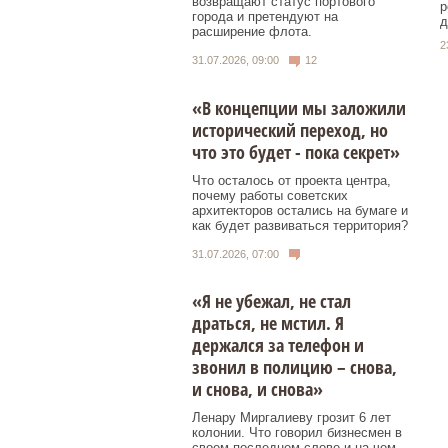
возвращают статус портового
р
города и претендуют на
д
расширение флота.
2
31.07.2026, 09:00
12
«В концепции мы заложили
исторический переход, но
что это будет - пока секрет»
Что осталось от проекта центра,
почему работы советских
архитекторов остались на бумаге и
как будет развиваться территория?
31.07.2026, 07:00
«Я не убежал, не стал
драться, не мстил. Я
держался за телефон и
звонил в полицию – снова,
и снова, и снова»
Ленару Миргалиеву грозит 6 лет
колонии. Что говорил бизнесмен в
своем последнем слове и на чем