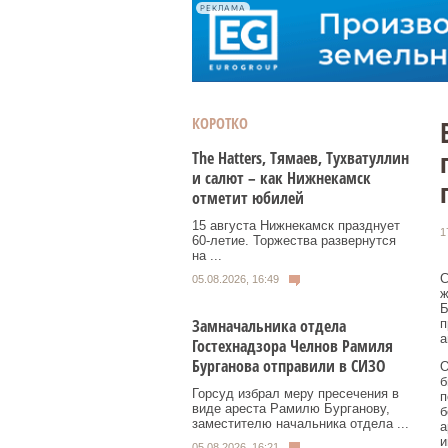
РЕКЛАМА
КОРОТКО
Тhe Нatters, Тямаев, Тухватуллин
и салют – как Нижнекамск
отметит юбилей
15 августа Нижнекамск празднует
1
60‑летие. Торжества развернутся
на ...
С
05.08.2026, 16:49
ж
Б
Замначальника отдела
п
а
Гостехнадзора Челнов Рамиля
Бурганова отправили в СИЗО
О
б
Горсуд избрал меру пресечения в
п
виде ареста Рамилю Бурганову,
б
заместителю начальника отдела ...
а
и
05.08.2026, 16:21