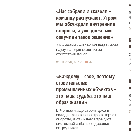
«Нас собрали и сказали –
В
команду распускают. Утром
Ч
у
мы обсуждали внутренние
2
вопросы, а уже днем нам
озвучили такое решение»
К
ХК «Челны» – все? Команда берет
паузу на один сезон из-за
отсутствия денег.
О
к
04.08.2026, 16:17
44
р
0
«Каждому – свое, поэтому
В
строительство
промышленных объектов –
это наша судьба, это наш
В
о
образ жизни»
р
В Челнах чаще строят цеха и
2
склады, рынок новостроек теряет
обороты, а от бизнеса требуют
В
системной заботы о здоровье
сотрудников.