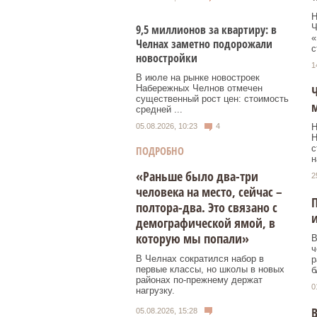
Н
Ч
9,5 миллионов за квартиру: в
«
Челнах заметно подорожали
с
новостройки
1
В июле на рынке новостроек
Набережных Челнов отмечен
существенный рост цен: стоимость
м
средней ...
Н
05.08.2026, 10:23
4
Н
с
ПОДРОБНО
н
«Раньше было два-три
2
человека на место, сейчас –
П
полтора-два. Это связано с
и
демографической ямой, в
которую мы попали»
В
ч
В Челнах сократился набор в
р
первые классы, но школы в новых
б
районах по-прежнему держат
0
нагрузку.
В
05.08.2026, 15:28