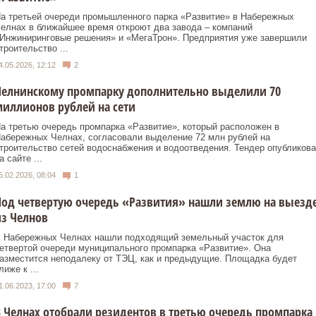
а третьей очереди промышленного парка «Развитие» в Набережных
елнах в ближайшее время откроют два завода – компаний
Инжиниринговые решения» и «МегаТрон». Предприятия уже завершили
троительство ...
4.05.2026, 12:12
2
Челнинскому промпарку дополнительно выделили 70
иллионов рублей на сети
а третью очередь промпарка «Развитие», который расположен в
абережных Челнах, согласовали выделение 72 млн рублей на
троительство сетей водоснабжения и водоотведения. Тендер опубликова
а сайте ...
5.02.2026, 08:04
1
од четвертую очередь «Развития» нашли землю на выезд
з Челнов
 Набережных Челнах нашли подходящий земельный участок для
етвертой очереди муниципального промпарка «Развитие». Она
азместится неподалеку от ТЭЦ, как и предыдущие. Площадка будет
лиже к ...
1.06.2023, 17:00
7
 Челнах отобрали резидентов в третью очередь промпарка