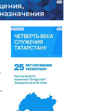
РЕКЛАМА
р
е»