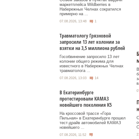
маркетплейса Wildberries в
Набережных Челнах сократился
примерно на ...
07.08.2026, 13:48
1
Травматологу Грязновой
запросили 13 лет колонии за
взятки на 3,5 миллиона рублей
Б
Гособвинение запросило 13 лет
колонии общего режима для
известного в Набережных Челнах
В
травматолога ...
б
07.08.2026, 13:03
14
з
в
0
В Екатеринбурге
протестировали КАМАЗ
П
новейшего поколения К5
н
На кроссовой трассе «Гора
С
Пильная» в Екатеринбурге прошел
о
тест-драйв автомобилей КАМАЗ
О
новейшего ...
2
07.08.2026, 11:52