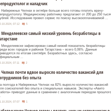
епродуктолог и наладчик
 Набережных Челнах в октябре больше всего готовы платить врачу-
епродуктологу. Медицинскому работнику предлагают от 200 до 250 тыся
ублей. Исследование провел сервис по поиску высокооплачиваемой ...
0.10.2024, 07:12
5
 Менделеевске самый низкий уровень безработицы в
атарстане
 Менделеевске зафиксирован самый низкий показатель безработицы
реди всех городов и районов Татарстана – всего 0,06%. Данные
риводятся по итогам сентября. Безработных здесь, согласно
фициальным ...
6.10.2024, 07:11
2
 Челнах почти вдвое выросло количество вакансий для
отрудников без опыта
а полгода в Набережных Челнах на 82% выросло количество вакансий
ля соискателей без опыта и специальных навыков. Эксперты «Авито
абота» приводят данные в сравнении с аналогичным периодом прошлог
.
1.10.2024, 07:07
1
аботодатели Челнов готовы платить новым сотрудникам в