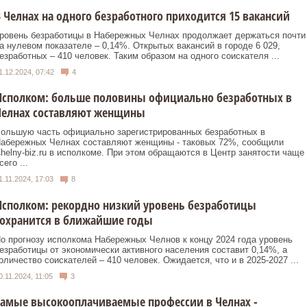
 Челнах на одного безработного приходится 15 вакансий
ровень безработицы в Набережных Челнах продолжает держаться почти
а нулевом показателе – 0,14%. Открытых вакансий в городе 6 029,
езработных – 410 человек. Таким образом на одного соискателя ...
1.12.2024, 07:42
4
Исполком: больше половины официально безработных в
Челнах составляют женщины
ольшую часть официально зарегистрированных безработных в
абережных Челнах составляют женщины - таковых 72%, сообщили
helny-biz.ru в исполкоме. При этом обращаются в Центр занятости чаще
сего ...
1.11.2024, 17:03
8
сполком: рекордно низкий уровень безработицы
сохранится в ближайшие годы
о прогнозу исполкома Набережных Челнов к концу 2024 года уровень
езработицы от экономически активного населения составит 0,14%, а
оличество соискателей – 410 человек. Ожидается, что и в 2025-2027 ...
0.11.2024, 11:05
3
Самые высокооплачиваемые профессии в Челнах -