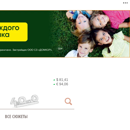
$ 81,41
€ 94,06
ВСЕ СЮЖЕТЫ