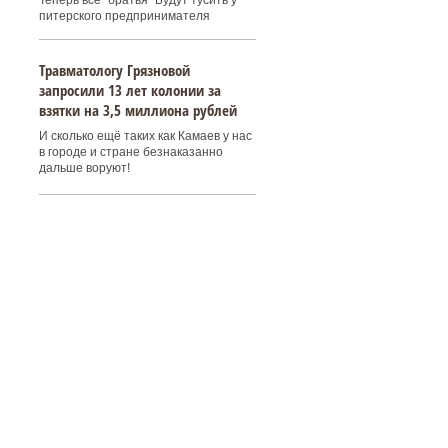
Теперь все "братья" Будут тусить у
питерского предпринимателя
Травматологу Грязновой
запросили 13 лет колонии за
взятки на 3,5 миллиона рублей
И сколько ещё таких как Камаев у нас
в городе и стране безнаказанно
дальше воруют!