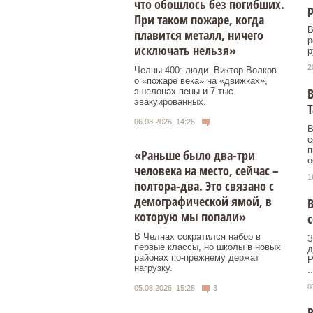
что обошлось без погибших.
р
При таком пожаре, когда
В
плавится металл, ничего
р
исключать нельзя»
р
2
Челны-400: люди. Виктор Волков
о «пожаре века» на «движках»,
В
эшелонах пены и 7 тыс.
эвакуированных.
Т
06.08.2026, 14:26
В
с
п
«Раньше было два-три
о
человека на место, сейчас –
1
полтора-два. Это связано с
демографической ямой, в
В
которую мы попали»
с
В Челнах сократился набор в
З
первые классы, но школы в новых
д
районах по-прежнему держат
Р
нагрузку.
..
0
05.08.2026, 15:28
3
Р