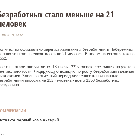
Безработных стало меньше на 21
человек
8.09.2013, 14:51
оличество официально зарегистрированных безработных в Набережных
елнах за неделю сократилось на 21 человек. В целом на сегодня таков
662.
сего в Татарстане числится 18 тысяч 799 человек, состоящих на учете в
ентрах занятости. Лидирующую позицию по росту безработицы занимает
ижнекамск. Здесь за отчетный период численность признанных
езработными выросла на 132 человека - всего 1258 безработных
ражданина.
КОММЕНТАРИИ
ставьте первый комментарий