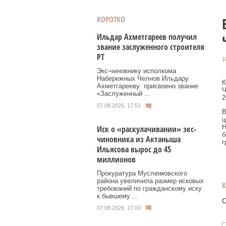
КОРОТКО
Ильдар Ахметгареев получил
звание заслуженного строителя
РТ
1
Экс‑чиновнику исполкома
Набережных Челнов Ильдару
К
Ахметгарееву присвоено звание
Ч
«Заслуженный ...
2
07.08.2026, 17:51
В
ц
Н
Иск о «раскулачивании» экс-
б
чиновника из Актаныша
г
Ильясова вырос до 45
миллионов
Прокуратура Муслюмовского
района увеличила размер исковых
требований по гражданскому иску
к бывшему ...
О
07.08.2026, 17:00