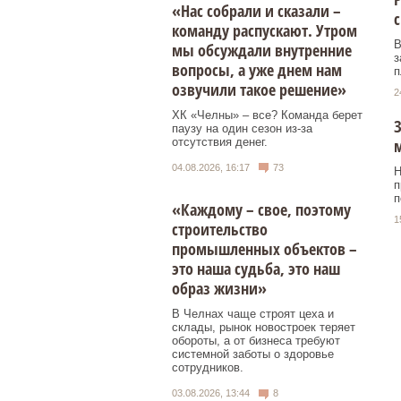
«Нас собрали и сказали –
с
команду распускают. Утром
В
мы обсуждали внутренние
з
вопросы, а уже днем нам
п
озвучили такое решение»
2
ХК «Челны» – все? Команда берет
З
паузу на один сезон из-за
отсутствия денег.
04.08.2026, 16:17
73
Н
п
п
«Каждому – свое, поэтому
1
строительство
промышленных объектов –
это наша судьба, это наш
образ жизни»
В Челнах чаще строят цеха и
склады, рынок новостроек теряет
обороты, а от бизнеса требуют
системной заботы о здоровье
сотрудников.
03.08.2026, 13:44
8