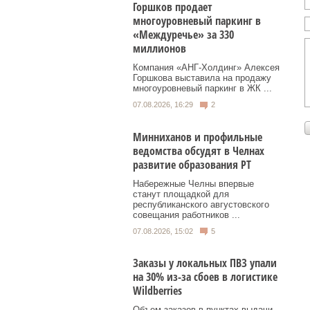
Горшков продает
многоуровневый паркинг в
«Междуречье» за 330
миллионов
Компания «АНГ-Холдинг» Алексея
Горшкова выставила на продажу
многоуровневый паркинг в ЖК ...
07.08.2026, 16:29
2
Минниханов и профильные
ведомства обсудят в Челнах
развитие образования РТ
Набережные Челны впервые
станут площадкой для
республиканского августовского
совещания работников ...
07.08.2026, 15:02
5
Заказы у локальных ПВЗ упали
на 30% из-за сбоев в логистике
Wildberries
Объем заказов в пунктах выдачи