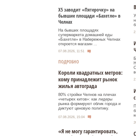
В
Х5 заводит «Пятерочку» на
бывшие площади «Бахетле» в
У
н
Челнах
б
На бывших площадях
2
супермаркета домашней еды
«Бахетле» в Набережных Челнах
откроется магазин ...
07.08.2026, 11:51
Б
ПОДРОБНО
Н
C
Короли квадратных метров:
в
кому принадлежит рынок
2
жилья автограда
И
80% стройки Челнов на плечах
«четырех китов»: как лидеры
рынка формируют облик города и
П
диктуют ценовую политику.
б
к
07.08.2026, 15:04
2
«Я не могу гарантировать,