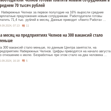
реднем 70 тысяч рублей
 Набережных Челнах за первое полугодие на 16% выросли средние
арплатные предложения новым сотрудникам. Работодатели готовы
латить 71,4 тыс. рублей в месяц. Данные приводит «Авито Работа» ...
4.09.2024, 07:13
11
а месяц на предприятиях Челнов на 300 вакансий стало
меньше
а 300 вакансий стало меньше, по данным Центра занятости, на
редприятиях Набережных Челнов. Цифры приводятся на начало августа
о отношению к июлю. Безработных при этом стало на два человека ...
5.09.2024, 16:18
5