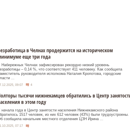
езработица в Челнах продержится на историческом
минимуме еще три года
 Набережных Челнах зафиксирован рекордно низкий уровень
езработицы – 0,14 %, что соответствует 411 человеку. Как сообщила
аместитель руководителя исполкома Наталия Кропотова, городские
ласти ...
7.12.2025, 09:07
4
олторы тысячи нижнекамцев обратились в Центр занятост
аселения в этом году
 начала года в Центр занятости населения Нижнекамского района
братилось 1517 человек, из них 612 человек (43%) были трудоустроены.
б сообщила начальник местного отделения ЦЗН Ирина ...
1.10.2025, 07:17