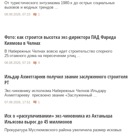
От туристического энтузиазма 1980‑х до острых социальных
вызовов и модных трендов ...
08.08.2026, 07:23
1
Фото: как строится высотка экс-директора ПАД Фарида
Киямова в Челнах
В Набережных Челнах вовсю идет строительство спорного
25‑этажного дома на пересечении улиц ...
08.08.2026, 07:19
4
Ильдар Ахметгареев получил звание заслуженного строителя
РТ
Экс‑чиновнику исполкома Набережных Челнов Ильдару
Ахметгарееву присвоено звание «Заслуженный ...
07.08.2026, 17:51
1
Иск о «раскулачивании» экс-чиновника из Актаныша
Ильясова вырос до 45 миллионов
Прокуратура Муслюмовского района увеличила размер исковых