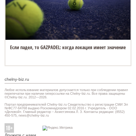
Если падел, то GAZPADEL: когда локация имеет значение
chelny-biz.ru
Любое использование материалов допускается только при соблюдении правил
перепечатки при наличии гиперссылки на Chelny-biz.ru. Все права защищены
©Chelny-biz.ru. 2012—2026.
Портал предпринимателей Chelny-biz.ru Свидетельство о регистрации СМИ Эл
№ФС77-64768 выдано Роскомнадзором 02.02.2016 г. Учредитель - ООО
«Деловой». Главный редактор – Ахметзянова Л. З. Контакты редакции: (8552)
450-575,
news@chelny-biz.ru
Дружите с нами