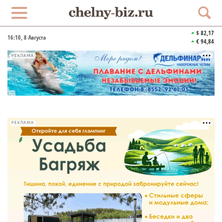
$ 82,17
16:10
, 8 Августа
€ 94,84
РЕКЛАМА
РЕКЛАМА