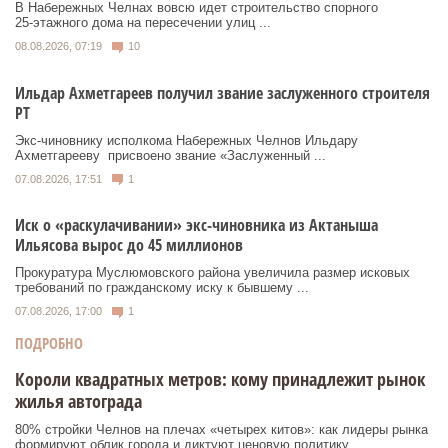
В Набережных Челнах вовсю идет строительство спорного
25‑этажного дома на пересечении улиц ...
08.08.2026, 07:19
10
Ильдар Ахметгареев получил звание заслуженного строителя
РТ
Экс‑чиновнику исполкома Набережных Челнов Ильдару
Ахметгарееву присвоено звание «Заслуженный ...
07.08.2026, 17:51
1
Иск о «раскулачивании» экс-чиновника из Актаныша
Ильясова вырос до 45 миллионов
Прокуратура Муслюмовского района увеличила размер исковых
требований по гражданскому иску к бывшему ...
07.08.2026, 17:00
1
ПОДРОБНО
Короли квадратных метров: кому принадлежит рынок
жилья автограда
80% стройки Челнов на плечах «четырех китов»: как лидеры рынка
формируют облик города и диктуют ценовую политику.