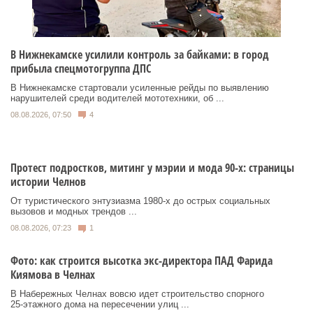
В Нижнекамске усилили контроль за байками: в город
прибыла спецмотогруппа ДПС
В Нижнекамске стартовали усиленные рейды по выявлению
нарушителей среди водителей мототехники, об ...
08.08.2026, 07:50
4
Протест подростков, митинг у мэрии и мода 90-х: страницы
истории Челнов
От туристического энтузиазма 1980‑х до острых социальных
вызовов и модных трендов ...
08.08.2026, 07:23
1
Фото: как строится высотка экс-директора ПАД Фарида
Киямова в Челнах
В Набережных Челнах вовсю идет строительство спорного
25‑этажного дома на пересечении улиц ...