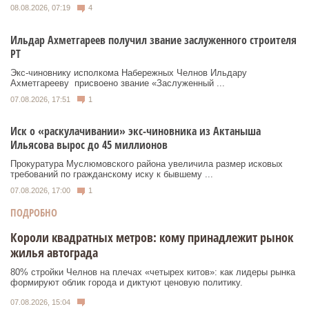
08.08.2026, 07:19
4
Ильдар Ахметгареев получил звание заслуженного строителя
РТ
Экс‑чиновнику исполкома Набережных Челнов Ильдару
Ахметгарееву присвоено звание «Заслуженный ...
07.08.2026, 17:51
1
Иск о «раскулачивании» экс-чиновника из Актаныша
Ильясова вырос до 45 миллионов
Прокуратура Муслюмовского района увеличила размер исковых
требований по гражданскому иску к бывшему ...
07.08.2026, 17:00
1
ПОДРОБНО
Короли квадратных метров: кому принадлежит рынок
жилья автограда
80% стройки Челнов на плечах «четырех китов»: как лидеры рынка
формируют облик города и диктуют ценовую политику.
07.08.2026, 15:04