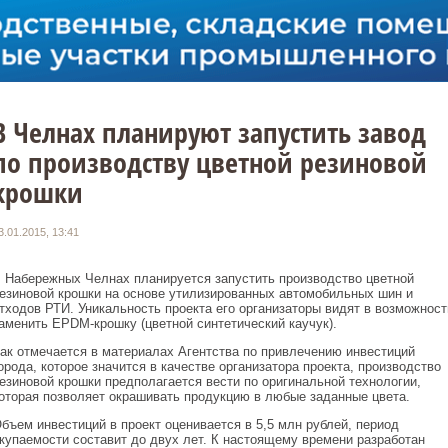
В Челнах планируют запустить завод
по производству цветной резиновой
крошки
3.01.2015, 13:41
 Набережных Челнах планируется запустить производство цветной
езиновой крошки на основе утилизированных автомобильных шин и
тходов РТИ. Уникальность проекта его организаторы видят в возможност
аменить EPDM-крошку (цветной синтетический каучук).
ак отмечается в материалах Агентства по привлечению инвестиций
орода, которое значится в качестве организатора проекта, производство
езиновой крошки предполагается вести по оригинальной технологии,
оторая позволяет окрашивать продукцию в любые заданные цвета.
бъем инвестиций в проект оценивается в 5,5 млн рублей, период
купаемости составит до двух лет. К настоящему времени разработан