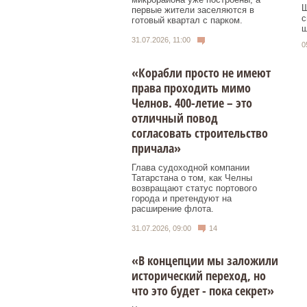
Ш
первые жители заселяются в
с
готовый квартал с парком.
ш
31.07.2026, 11:00
0
«Корабли просто не имеют
права проходить мимо
Челнов. 400-летие – это
отличный повод
согласовать строительство
причала»
Глава судоходной компании
Татарстана о том, как Челны
возвращают статус портового
города и претендуют на
расширение флота.
31.07.2026, 09:00
14
«В концепции мы заложили
исторический переход, но
что это будет - пока секрет»