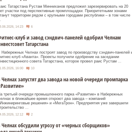
аис Татарстана Рустам Минниханов предложил зарезервировать на 20
ет участки под перспективные промплощадки. Приоритетными зонами
танут территории рядом с крупными городами республики – в том числе
.
3.06.2026, 14:23
6
итнес-клуб и завод сэндвич‑панелей одобрил Челнам
нвестсовет Татарстана
 Набережных Челнах построят завод по производству сэндвич‑панелей 
итнес‑клуб «Аванта». Проекты получили одобрение на заседании
нвестиционного совета Татарстана, которое провел раис Рустам ...
1.05.2026, 16:00
10
 Челнах запустят два завода на новой очереди промпарка
«Развитие»
а третьей очереди промышленного парка «Развитие» в Набережных
елнах в ближайшее время откроют два завода – компаний
Инжиниринговые решения» и «МегаТрон». Предприятия уже завершили
троительство ...
4.05.2026, 12:12
2
 Челнах обсудили угрозу от «черных сборщиков»
подъемной техники