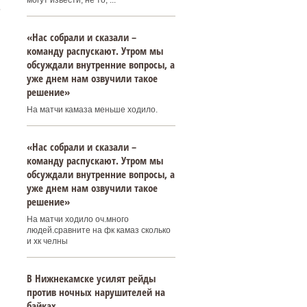
могут извести, не то, ...
ь
«Нас собрали и сказали –
команду распускают. Утром мы
обсуждали внутренние вопросы, а
уже днем нам озвучили такое
решение»
На матчи камаза меньше ходило.
«Нас собрали и сказали –
команду распускают. Утром мы
обсуждали внутренние вопросы, а
уже днем нам озвучили такое
решение»
На матчи ходило оч.много
людей.сравните на фк камаз сколько
и хк челны
В Нижнекамске усилят рейды
против ночных нарушителей на
байках