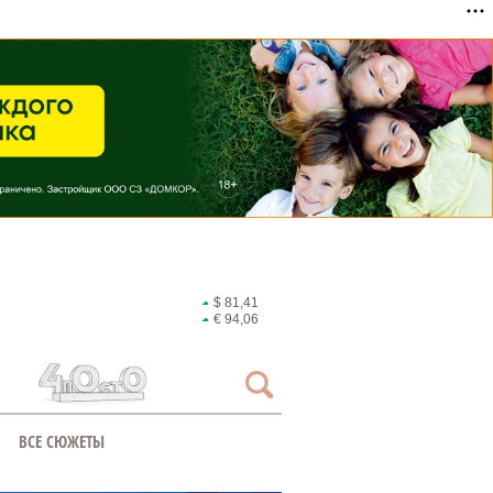
$ 81,41
€ 94,06
ВСЕ СЮЖЕТЫ