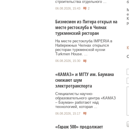
строительства отдельного ...
б
06.08.2026, 15:43
2
М
е
К
Бизнесмен из Питера открыл на
р
месте рестоклуба в Челнах
туркменский ресторан
На месте рестоклуба IMPERIA в
Набережных Челнах открылся
ресторан туркменской кухни
Turkmen House. ...
О
06.08.2026, 15:30
«КАМАЗ» и МГТУ им. Баумана
снижают шум
электротранспорта
Специалисты научно-
образовательного центра «КАМАЗ
– Бауман» работают над
технологией, которая ...
06.08.2026, 15:17
«Гараж 500» продолжает