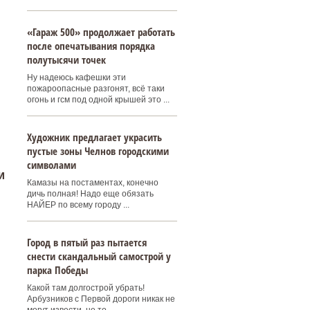
«Гараж 500» продолжает работать
после опечатывания порядка
полутысячи точек
Ну надеюсь кафешки эти
пожароопасные разгонят, всё таки
огонь и гсм под одной крышей это ...
Художник предлагает украсить
пустые зоны Челнов городскими
символами
и
Камазы на постаментах, конечно
дичь полная! Надо еще обязать
НАЙЕР по всему городу ...
Город в пятый раз пытается
снести скандальный самострой у
парка Победы
Какой там долгострой убрать!
Арбузников с Первой дороги никак не