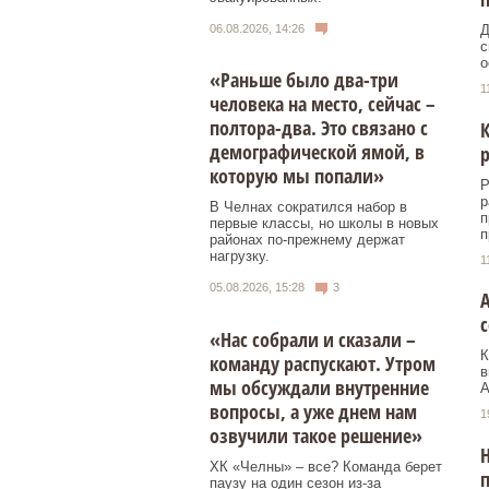
06.08.2026, 14:26
Д
с
о
«Раньше было два-три
1
человека на место, сейчас –
полтора-два. Это связано с
К
демографической ямой, в
которую мы попали»
Р
р
В Челнах сократился набор в
п
первые классы, но школы в новых
п
районах по-прежнему держат
нагрузку.
1
05.08.2026, 15:28
3
А
«Нас собрали и сказали –
К
команду распускают. Утром
в
мы обсуждали внутренние
А
вопросы, а уже днем нам
1
озвучили такое решение»
Н
ХК «Челны» – все? Команда берет
п
паузу на один сезон из-за