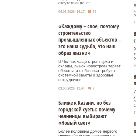
отсутствия денег.
В
з
04.08.2026, 16:17
69
р
1
«Каждому – свое, поэтому
строительство
промышленных объектов –
с
это наша судьба, это наш
9
образ жизни»
т
о
В Челнах чаще строят цеха и
2
склады, рынок новостроек теряет
обороты, а от бизнеса требуют
системной заботы о здоровье
В
сотрудников.
03.08.2026, 13:44
7
И
у
п
Ближе к Казани, но без
С
городской суеты: почему
1
челнинцы выбирают
«Новый свет»
Ш
п
Более половины домов первого
микрорайона уже построены, а