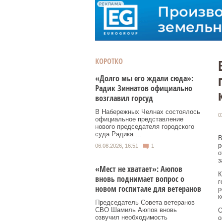
РЕКЛАМА
КОРОТКО
«Долго мы его ждали сюда»:
Радик Зиннатов официально
возглавил горсуд
В Набережных Челнах состоялось
0
официальное представление
нового председателя городского
суда Радика ...
В
р
06.08.2026, 16:51
1
о
з
«Мест не хватает»: Аюпов
К
вновь поднимает вопрос о
г
новом госпитале для ветеранов
р
к
Председатель Совета ветеранов
СВО Шамиль Аюпов вновь
О
озвучил необходимость
о