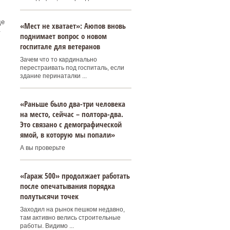
де
«Мест не хватает»: Аюпов вновь
.
поднимает вопрос о новом
госпитале для ветеранов
Зачем что то кардинально
перестраивать под госпиталь, если
здание перинаталки ...
«Раньше было два-три человека
на место, сейчас – полтора-два.
Это связано с демографической
ямой, в которую мы попали»
А вы проверьте
«Гараж 500» продолжает работать
после опечатывания порядка
полутысячи точек
Заходил на рынок пешком недавно,
там активно велись строительные
работы. Видимо ...