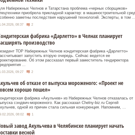
ля Набережных Челнов и Татарстана проблема «черных сборщиков»
пецтехники приобрела прикладной характер: в машиностроительной сре
собенно заметны последствия нарушений технологий. Эксперты, в том ..
1.04.2026, 08:37
2
ондитерская фабрика «Дарлетто» в Челнах планирует
расширять производство
езидент ТОР Набережных Челнов кондитерская фабрика «Дарлетто»
ассчитывает запустить вторую очередь. Сейчас ведется ее
роектирование. Об этом рассказал первый заместитель гендиректора
редприятия ...
1.03.2026, 09:27
2
кульчев об отказе от выпуска мороженого: «Проект не
совсем хорошо пошел»
ондитерская фабрика «Акульчев» из Набережных Челнов отказалась от
ыпуска сэндвич-мороженого. Как рассказал Chelny-biz.ru Сергей
кульчев, одной из причин стала сильная конкуренция. Напомним, ...
9.02.2026, 08:02
1
овый завод Акульчева в Челябинске планирует начать
оставки весной