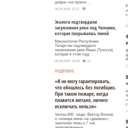
добра» построила ...
Р
06.08.2026, 11:27
л
с
..
Экологи подтвердили
0
загрязнение реки под Челнами,
которая покрывалась пеной
Ф
и
Минэкологии Республики
Татарстан подтвердило
загрязнение реки Иныш (Тунгуча),
В
которая в этом году ...
ф
И
06.08.2026, 10:48
12
2
ПОДРОБНО
В
«Я не могу гарантировать,
что обошлось без погибших.
Н
При таком пожаре, когда
Ч
плавится металл, ничего
«
с
исключать нельзя»
1
Челны-400: люди. Виктор Волков
о «пожаре века» на «движках»,
В
эшелонах пены и 7 тыс.
эвакуированных.