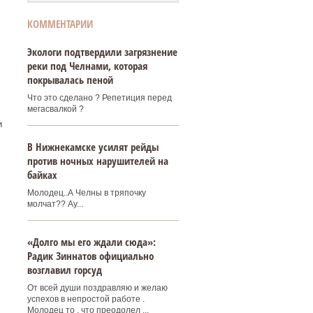
КОММЕНТАРИИ
Экологи подтвердили загрязнение
реки под Челнами, которая
покрывалась пеной
Что это сделано ? Репетиция перед
мегасвалкой ?
и
В Нижнекамске усилят рейды
против ночных нарушителей на
байках
Молодец..А Челны в тряпочку
молчат?? Ау...
«Долго мы его ждали сюда»:
Радик Зиннатов официально
возглавил горсуд
От всей души поздравляю и желаю
успехов в непростой работе .
Молодец то , что преодолел ...