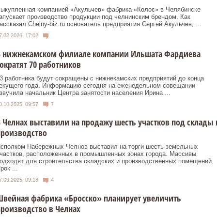
ыкупленная компанией «Акульчев» фабрика «Колос» в Челябинске
апускает производство продукции под челнинским брендом. Как
ассказал Chelny-biz.ru основатель предприятия Сергей Акульчев, ...
7.02.2026, 17:02
В нижнекамском филиале компании Ильшата Фардиева
ократят 70 работников
3 работника будут сокращены с нижнекамских предприятий до конца
екущего года. Информацию сегодня на еженедельном совещании
звучила начальник Центра занятости населения Ирина ...
0.10.2025, 09:57
7
 Челнах выставили на продажу шесть участков под склады 
производство
сполком Набережных Челнов выставил на торги шесть земельных
частков, расположенных в промышленных зонах города. Массивы
одходят для строительства складских и производственных помещений.
рок ...
7.09.2025, 09:18
4
вейная фабрика «Бросско» планирует увеличить
роизводство в Челнах