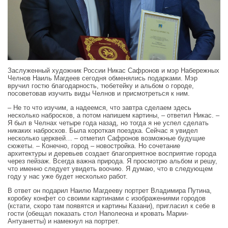
Заслуженный художник России Никас Сафронов и мэр Набережных
Челнов Наиль Магдеев сегодня обменялись подарками. Мэр
вручил гостю благодарность, тюбетейку и альбом о городе,
посоветовав изучить виды Челнов и присмотреться к ним.
– Не то что изучим, а надеемся, что завтра сделаем здесь
несколько набросков, а потом напишем картины, – ответил Никас. –
Я был в Челнах четыре года назад, но тогда я не успел сделать
никаких набросков. Была короткая поездка. Сейчас я увидел
несколько церквей… – отметил Сафронов возможные будущие
сюжеты. – Конечно, город – новостройка. Но сочетание
архитектуры и деревьев создает благоприятное восприятие города
через пейзаж. Всегда важна природа. Я просмотрю альбом и решу,
что именно следует увидеть воочию. Я думаю, что в следующем
году у нас уже будет несколько работ.
В ответ он подарил Наилю Магдееву портрет Владимира Путина,
коробку конфет со своими картинами с изображениями городов
(кстати, скоро там появятся и картины Казани), пригласил к себе в
гости (обещал показать стол Наполеона и кровать Марии-
Антуанетты) и намекнул на портрет.