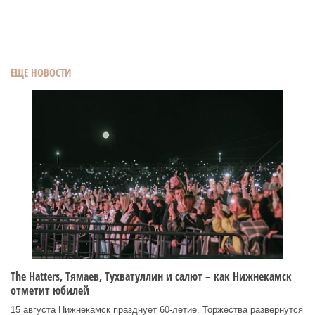
ЕЩЕ НОВОСТИ
Тhe Нatters, Тямаев, Тухватуллин и салют – как Нижнекамск
отметит юбилей
15 августа Нижнекамск празднует 60‑летие. Торжества развернутся