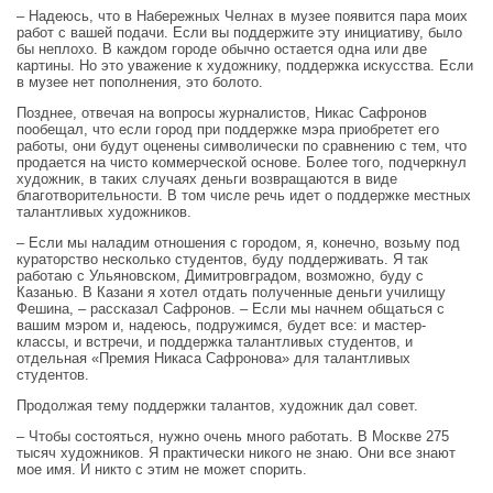
– Надеюсь, что в Набережных Челнах в музее появится пара моих
работ с вашей подачи. Если вы поддержите эту инициативу, было
бы неплохо. В каждом городе обычно остается одна или две
картины. Но это уважение к художнику, поддержка искусства. Если
в музее нет пополнения, это болото.
Позднее, отвечая на вопросы журналистов, Никас Сафронов
пообещал, что если город при поддержке мэра приобретет его
работы, они будут оценены символически по сравнению с тем, что
продается на чисто коммерческой основе. Более того, подчеркнул
художник, в таких случаях деньги возвращаются в виде
благотворительности. В том числе речь идет о поддержке местных
талантливых художников.
– Если мы наладим отношения с городом, я, конечно, возьму под
кураторство несколько студентов, буду поддерживать. Я так
работаю с Ульяновском, Димитровградом, возможно, буду с
Казанью. В Казани я хотел отдать полученные деньги училищу
Фешина, – рассказал Сафронов. – Если мы начнем общаться с
вашим мэром и, надеюсь, подружимся, будет все: и мастер-
классы, и встречи, и поддержка талантливых студентов, и
отдельная «Премия Никаса Сафронова» для талантливых
студентов.
Продолжая тему поддержки талантов, художник дал совет.
– Чтобы состояться, нужно очень много работать. В Москве 275
тысяч художников. Я практически никого не знаю. Они все знают
мое имя. И никто с этим не может спорить.