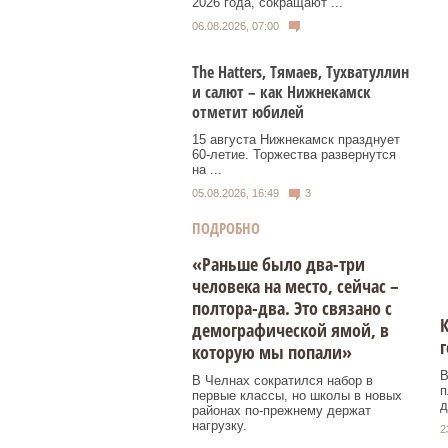
2026 года, сокращают ...
06.08.2026, 07:00
Тhe Нatters, Тямаев, Тухватуллин
и салют – как Нижнекамск
отметит юбилей
15 августа Нижнекамск празднует
60‑летие. Торжества развернутся
на ...
05.08.2026, 16:49
3
ПОДРОБНО
«Раньше было два-три
человека на место, сейчас –
полтора-два. Это связано с
К
демографической ямой, в
г
которую мы попали»
В
В Челнах сократился набор в
п
первые классы, но школы в новых
д
районах по-прежнему держат
нагрузку.
2