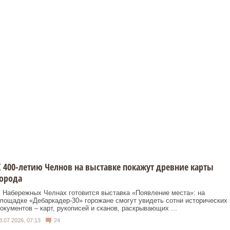
 400-летию Челнов на выставке покажут древние карты
орода
 Набережных Челнах готовится выставка «Появление места»: на
лощадке «Дебаркадер‑30» горожане смогут увидеть сотни исторических
окументов – карт, рукописей и сканов, раскрывающих ...
3.07.2026, 07:13
24