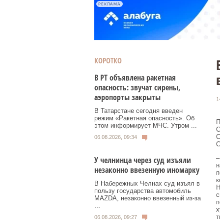
РЕКЛАМА
КОРОТКО
В РТ объявлена ракетная
опасность: звучат сирены,
аэропорты закрыты
1
В Татарстане сегодня введен
режим «Ракетная опасность». Об
П
этом информирует МЧС. Утром ...
С
С
06.08.2026, 09:34
С
–
У челнинца через суд изъяли
н
незаконно ввезенную иномарку
п
к
В Набережных Челнах суд изъял в
Н
пользу государства автомобиль
с
MAZDA, незаконно ввезенный из‑за
п
...
х
т
06.08.2026, 09:27