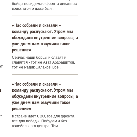
бойцы невидимого фронта диванных
войск, кто-то даже был ...
«Нас собрали и сказали –
команду распускают. Утром мы
обсуждали внутренние вопросы, а
уже днем нам озвучили такое
решение»
Сейчас наши борцы и славят и
славятся - тот же Азат Абдрашитов,
ет
тот же Радик Салахов. Все ...
«Нас собрали и сказали –
м
команду распускают. Утром мы
обсуждали внутренние вопросы, а
уже днем нам озвучили такое
решение»
.
в стране идет СВО, все для фронта,
все для победы. Побудем и без
волебольного центра. Тем ...