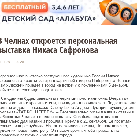
В Челнах откроется персональная
выставка Никаса Сафронова
4.11.2017, 09:28
ерсональная выставка заслуженного художника России Никаса
афронова откроется завтра в картинной галерее Набережных Челнов.
ам художник приедет в город на встречу с поклонниками 5 декабря.
ейчас в галерее идет подготовка.
 Сегодня мы будем завешивать черными полотнами окна. Вчера там
ачали белить и красить стены, приводить в порядок зал. Подготовка иде
олным ходом, – рассказал Chelny-biz.ru Андрей Шумарин, руководитель
омпании «ТАТ КОНЦЕРТ.РУ». – Первоначально организация выставки в
абережных Челнах не планировалась. Она была подготовлена
пециально для Казани и прошла в Кремле с 21 сентября. Ее посетили
ервые лица республики. Но так сложились звезды, Челнам повезло,
удожник пошел навстречу. Он нашел время, чтобы приехать на
ворческую встречу с жителями города.