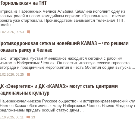
«Горнолыжка» на ТНТ
ктриса из Набережных Челнов Альбина Кабалина исполнит одну из
лавных ролей в новом комедийном сериале «Горнолыжка» – съемки
роекта уже стартовали. Производством занимается телеканал ТНТ,
нлайн ...
0.02.2026, 09:53
Противодроновая сетка и новейший КАМАЗ – что решили
оказать раису в Челнах
аис Татарстана Рустам Минниханов находится сегодня с рабочим
изитом в Набережных Челнах. Он посетит итоговую сессию горсовета
втограда и праздничные мероприятия в честь 50-летия со дня выпуска ..
6.02.2026, 08:25
К «Энергетик» и ДК «КАМАЗ» могут стать центрами
национальных культур
Набережночелнинское Русское общество» и историко-краеведческий клу
Нижняя Кама» обратились к мэру Набережных Челнов Наилю Магдееву 
редложением придать особый статус двум ...
5.10.2025, 08:11
23