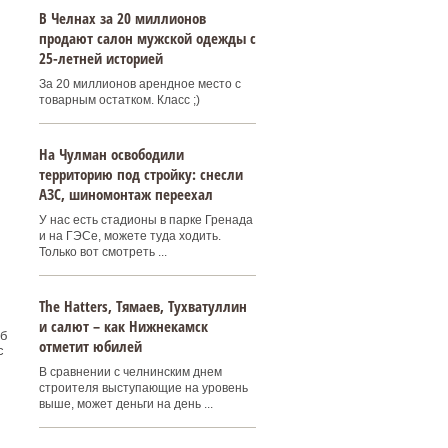
В Челнах за 20 миллионов
продают салон мужской одежды с
25-летней историей
За 20 миллионов арендное место с
товарным остатком. Класс ;)
На Чулман освободили
территорию под стройку: снесли
АЗС, шиномонтаж переехал
У нас есть стадионы в парке Гренада
.
и на ГЭСе, можете туда ходить.
Только вот смотреть ...
Тhe Нatters, Тямаев, Тухватуллин
и салют – как Нижнекамск
б
отметит юбилей
с
В сравнении с челнинским днем
строителя выступающие на уровень
выше, может деньги на день ...