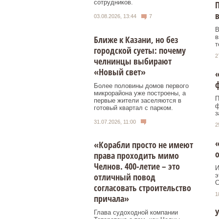
сотрудников.
П
03.08.2026, 13:44
7
В
в
Ближе к Казани, но без
т
городской суеты: почему
2
челнинцы выбирают
«Новый свет»
«
Более половины домов первого
микрорайона уже построены, а
П
первые жители заселяются в
ф
готовый квартал с парком.
з
31.07.2026, 11:00
2
«
«Корабли просто не имеют
о
права проходить мимо
Челнов. 400-летие – это
И
отличный повод
э
С
согласовать строительство
1
причала»
У
Глава судоходной компании