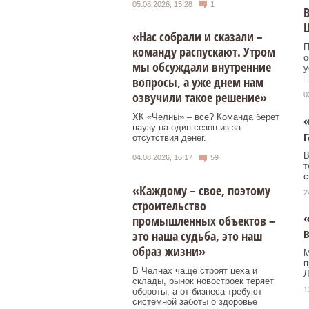
05.08.2026, 15:28
1
В
«Нас собрали и сказали –
П
команду распускают. Утром
о
мы обсуждали внутренние
у
..
вопросы, а уже днем нам
озвучили такое решение»
0
ХК «Челны» – все? Команда берет
«
паузу на один сезон из-за
г
отсутствия денег.
В
04.08.2026, 16:17
59
т
с
«Каждому – свое, поэтому
2
строительство
промышленных объектов –
в
это наша судьба, это наш
образ жизни»
М
п
В Челнах чаще строят цеха и
Л
склады, рынок новостроек теряет
1
обороты, а от бизнеса требуют
системной заботы о здоровье