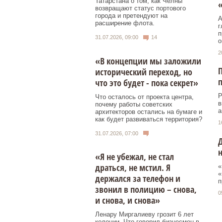
Татарстана о том, как Челны
возвращают статус портового
города и претендуют на
А
расширение флота.
г
п
31.07.2026, 09:00
14
о
2
«В концепции мы заложили
исторический переход, но
п
что это будет - пока секрет»
Р
Что осталось от проекта центра,
в
почему работы советских
а
архитекторов остались на бумаге и
как будет развиваться территория?
1
31.07.2026, 07:00
Д
«Я не убежал, не стал
драться, не мстил. Я
«
«
держался за телефон и
п
звонил в полицию – снова,
0
и снова, и снова»
Ленару Миргалиеву грозит 6 лет
колонии. Что говорил бизнесмен в