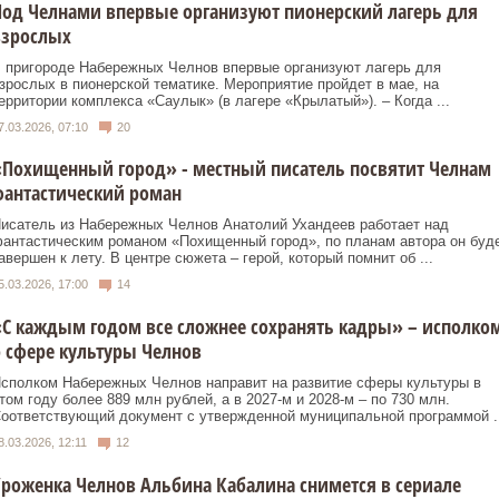
од Челнами впервые организуют пионерский лагерь для
взрослых
 пригороде Набережных Челнов впервые организуют лагерь для
зрослых в пионерской тематике. Мероприятие пройдет в мае, на
ерритории комплекса «Саулык» (в лагере «Крылатый»). – Когда ...
7.03.2026, 07:10
20
Похищенный город» - местный писатель посвятит Челнам
фантастический роман
исатель из Набережных Челнов Анатолий Ухандеев работает над
антастическим романом «Похищенный город», по планам автора он буд
авершен к лету. В центре сюжета – герой, который помнит об ...
5.03.2026, 17:00
14
С каждым годом все сложнее сохранять кадры» – исполко
 сфере культуры Челнов
сполком Набережных Челнов направит на развитие сферы культуры в
том году более 889 млн рублей, а в 2027-м и 2028-м – по 730 млн.
оответствующий документ с утвержденной муниципальной программой ..
8.03.2026, 12:11
12
роженка Челнов Альбина Кабалина снимется в сериале