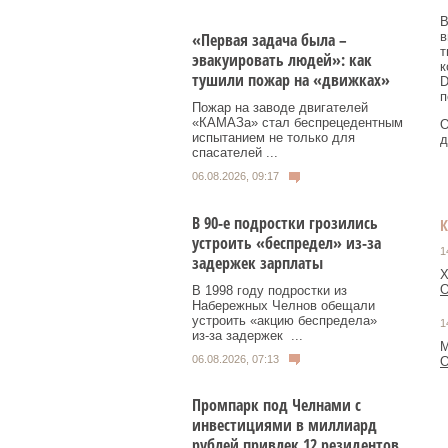
В
в
«Первая задача была –
т
эвакуировать людей»: как
к
тушили пожар на «движках»
D
п
Пожар на заводе двигателей
«КАМАЗа» стал беспрецедентным
О
испытанием не только для
д
спасателей ...
06.08.2026, 09:17
В 90-е подростки грозились
устроить «беспредел» из-за
1
задержек зарплаты
Х
О
В 1998 году подростки из
Набережных Челнов обещали
устроить «акцию беспредела»
1
из‑за задержек ...
М
06.08.2026, 07:13
О
Промпарк под Челнами с
инвестициями в миллиард
рублей привлек 12 резидентов