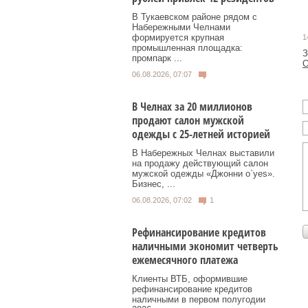
В Тукаевском районе рядом с
Набережными Челнами
формируется крупная
1
промышленная площадка:
З
промпарк ...
О
06.08.2026, 07:07
В Челнах за 20 миллионов
продают салон мужской
одежды с 25-летней историей
В Набережных Челнах выставили
на продажу действующий салон
мужской одежды «Джонни о`yes».
Бизнес, ...
06.08.2026, 07:02
1
Рефинансирование кредитов
наличными экономит четверть
ежемесячного платежа
Клиенты ВТБ, оформившие
рефинансирование кредитов
наличными в первом полугодии