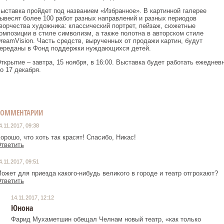
ыставка пройдет под названием «Избранное». В картинной галерее
ывесят более 100 работ разных направлений и разных периодов
ворчества художника: классический портрет, пейзаж, сюжетные
омпозиции в стиле символизм, а также полотна в авторском стиле
reamVision. Часть средств, вырученных от продажи картин, будут
ереданы в Фонд поддержки нуждающихся детей.
ткрытие – завтра, 15 ноября, в 16:00. Выставка будет работать ежеднев
о 17 декабря.
КОММЕНТАРИИ
4.11.2017, 09:38
орошо, что хоть так красят! Спасибо, Никас!
тветить
4.11.2017, 09:51
ожет для приезда какого-нибудь великого в городе и театр отгрохают?
тветить
14.11.2017, 12:12
Юнона
Фарид Мухаметшин обещал Челнам новый театр, «как только