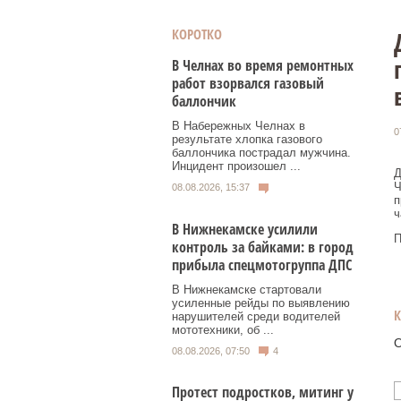
КОРОТКО
В Челнах во время ремонтных
работ взорвался газовый
баллончик
В Набережных Челнах в
0
результате хлопка газового
баллончика пострадал мужчина.
Инцидент произошел ...
Д
Ч
08.08.2026, 15:37
п
ч
В Нижнекамске усилили
П
контроль за байками: в город
прибыла спецмотогруппа ДПС
В Нижнекамске стартовали
усиленные рейды по выявлению
нарушителей среди водителей
мототехники, об ...
О
08.08.2026, 07:50
4
Протест подростков, митинг у