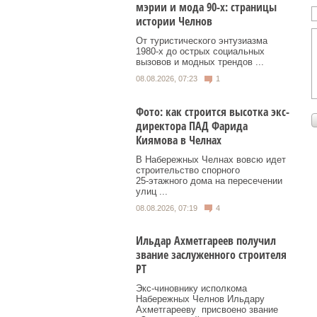
мэрии и мода 90-х: страницы
истории Челнов
От туристического энтузиазма
1980‑х до острых социальных
вызовов и модных трендов ...
08.08.2026, 07:23
1
Фото: как строится высотка экс-
директора ПАД Фарида
Киямова в Челнах
В Набережных Челнах вовсю идет
строительство спорного
25‑этажного дома на пересечении
улиц ...
08.08.2026, 07:19
4
Ильдар Ахметгареев получил
звание заслуженного строителя
РТ
Экс‑чиновнику исполкома
Набережных Челнов Ильдару
Ахметгарееву присвоено звание