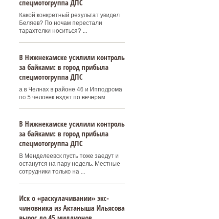
спецмотогруппа ДПС
Какой конкретный результат увидел
Беляев? По ночам перестали
тарахтелки носиться? ...
В Нижнекамске усилили контроль
за байками: в город прибыла
спецмотогруппа ДПС
а в Челнах в районе 46 и Ипподрома
по 5 человек ездят по вечерам
В Нижнекамске усилили контроль
за байками: в город прибыла
спецмотогруппа ДПС
В Менделеевск пусть тоже заедут и
останутся на пару недель. Местные
сотрудники только на ...
Иск о «раскулачивании» экс-
чиновника из Актаныша Ильясова
вырос до 45 миллионов