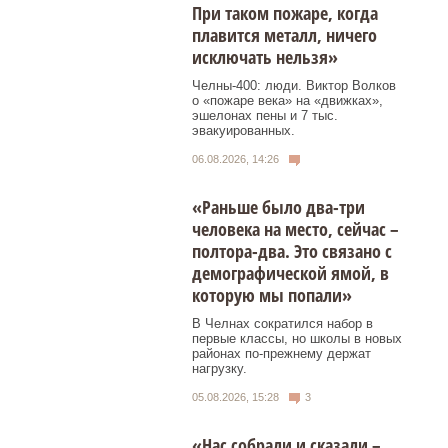
При таком пожаре, когда
плавится металл, ничего
исключать нельзя»
Челны-400: люди. Виктор Волков
о «пожаре века» на «движках»,
эшелонах пены и 7 тыс.
эвакуированных.
06.08.2026, 14:26
«Раньше было два-три
человека на место, сейчас –
полтора-два. Это связано с
демографической ямой, в
которую мы попали»
В Челнах сократился набор в
первые классы, но школы в новых
районах по-прежнему держат
нагрузку.
05.08.2026, 15:28
3
«Нас собрали и сказали –