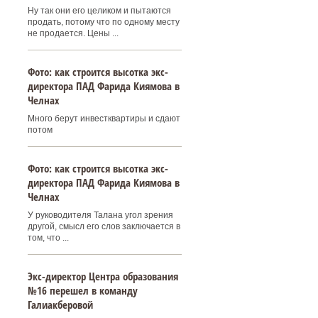
Ну так они его целиком и пытаются
продать, потому что по одному месту
не продается. Цены ...
Фото: как строится высотка экс-
директора ПАД Фарида Киямова в
Челнах
Много берут инвестквартиры и сдают
потом
Фото: как строится высотка экс-
директора ПАД Фарида Киямова в
Челнах
У руководителя Талана угол зрения
другой, смысл его слов заключается в
том, что ...
Экс-директор Центра образования
№16 перешел в команду
Галиакберовой