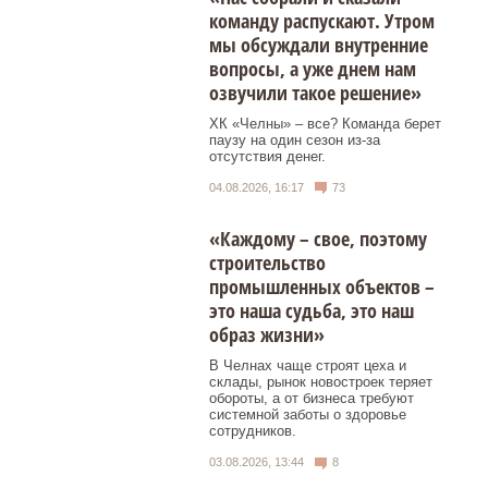
команду распускают. Утром
мы обсуждали внутренние
вопросы, а уже днем нам
озвучили такое решение»
ХК «Челны» – все? Команда берет
паузу на один сезон из-за
отсутствия денег.
04.08.2026, 16:17
73
«Каждому – свое, поэтому
строительство
промышленных объектов –
это наша судьба, это наш
образ жизни»
В Челнах чаще строят цеха и
склады, рынок новостроек теряет
обороты, а от бизнеса требуют
системной заботы о здоровье
сотрудников.
03.08.2026, 13:44
8