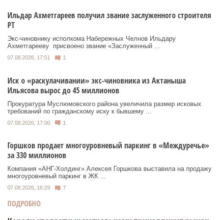
Ильдар Ахметгареев получил звание заслуженного строителя
РТ
Экс‑чиновнику исполкома Набережных Челнов Ильдару
Ахметгарееву присвоено звание «Заслуженный ...
07.08.2026, 17:51
1
Иск о «раскулачивании» экс-чиновника из Актаныша
Ильясова вырос до 45 миллионов
Прокуратура Муслюмовского района увеличила размер исковых
требований по гражданскому иску к бывшему ...
07.08.2026, 17:00
1
Горшков продает многоуровневый паркинг в «Междуречье»
за 330 миллионов
Компания «АНГ-Холдинг» Алексея Горшкова выставила на продажу
многоуровневый паркинг в ЖК ...
07.08.2026, 16:29
7
ПОДРОБНО