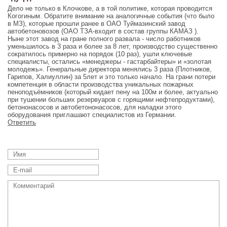
Дело не только в Клочкове, а в той политике, которая проводится
Когогиным. Обратите внимание на аналогичные события (что было
в МЗ), которые прошли ранее в ОАО Туймазинский завод
автобетоновозов (ОАО ТЗА-входит в состав группы КАМАЗ ).
Ныне этот завод на гране полного развала - число работников
уменьшилось в 3 раза и более за 8 лет, производство существенно
сократилось примерно на порядок (10 раз), ушли ключевые
специалисты, остались «менеджеры - гастарбайтеры» и «золотая
молодежь». Генеральные директора менялись 3 раза (Плотников,
Гарипов, Халиуллин) за 5лет и это только начало. На грани потери
компетенция в области производства уникальных пожарных
пеноподъёмников (который кидает пену на 100м и более, актуально
при тушении больших резервуаров с горящими нефтепродуктами),
бетононасосов и автобетононасосов, для наладки этого
оборудования приглашают специалистов из Германии.
Ответить