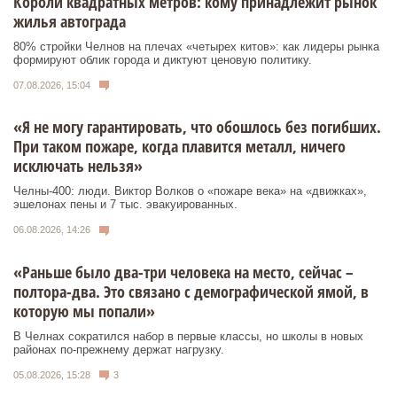
Короли квадратных метров: кому принадлежит рынок
жилья автограда
80% стройки Челнов на плечах «четырех китов»: как лидеры рынка
формируют облик города и диктуют ценовую политику.
07.08.2026, 15:04
«Я не могу гарантировать, что обошлось без погибших.
При таком пожаре, когда плавится металл, ничего
исключать нельзя»
Челны-400: люди. Виктор Волков о «пожаре века» на «движках»,
эшелонах пены и 7 тыс. эвакуированных.
06.08.2026, 14:26
«Раньше было два-три человека на место, сейчас –
полтора-два. Это связано с демографической ямой, в
которую мы попали»
В Челнах сократился набор в первые классы, но школы в новых
районах по-прежнему держат нагрузку.
05.08.2026, 15:28
3