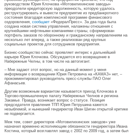
руководством Юрия Клочкова «Мотовилихинские заводы»
преодолели кредиторскую задолженность, которую удалось
реструктурировать и вывести предприятие из предбанкротного
состояния благодаря комплексной программе финансового
оздоровления,
сообщает
«ФедералПресс». За два года была
создана новая система управления, налажены отношения с
крупнейшими нефтяными компаниями страны, сформирован
портфель заказов по оборонному и гражданскому направлениям на
несколько лет вперед, а также реализован ряд крупных
социальных проектов для сотрудников предприятия.
Бизнес-сообщество сейчас проявляет интерес к дальнейшей
карьере Юрия Клочкова. Обсуждается его возвращение в
Набережные Челны, в том числе на автогигант.
– Мне задают этот вопрос, но на данный момент у меня
информации о возвращении Юрия Петровича на «КАМАЗ» нет, –
прокомментировал руководитель пресс-службы ПАО Олег
Афанасьев.
Другим возможным вариантом называется приход Клочкова в
Торгово-промышленную палату Набережных Челнов и региона
Закамье. Правда, возникает вопрос о статусе. Позиция
председателя правления ТПП Юрия Петрушина кажется
незыблемой, и нынешний гендиректор Иван Шигин открытой критике
не подвергается.
Меж тем, совет директоров «Мотовилихинских заводов» уже
назначил временно исполняющим обязанности гендиректора Ивана
Костина, который возглавлял завод с 2002 по 2009 год, а затем был