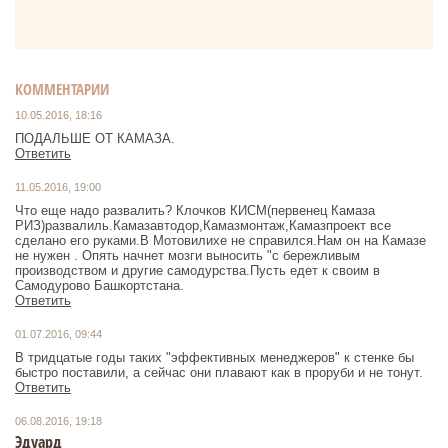
КОММЕНТАРИИ
10.05.2016, 18:16
ПОДАЛЬШЕ ОТ КАМАЗА.
Ответить
11.05.2016, 19:00
Что еще надо развалить? Клочков КИСМ(первенец Камаза
РИЗ)развалиль.Камазавтодор,Камазмонтаж,Камазпроект все
сделано его руками.В Мотовилихе не справился.Нам он на Камазе
не нужен . Опять начнет мозги выносить "с бережливым
производством и другие самодурства.Пусть едет к своим в
Самодурово Башкортстана.
Ответить
01.07.2016, 09:44
В тридцатые годы таких "эффективных менеджеров" к стенке бы
быстро поставили, а сейчас они плавают как в проруби и не тонут.
Ответить
06.08.2016, 19:18
Эдуард