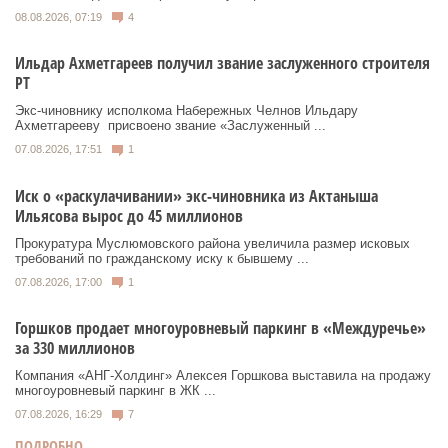
08.08.2026, 07:19
4
Ильдар Ахметгареев получил звание заслуженного строителя
РТ
Экс‑чиновнику исполкома Набережных Челнов Ильдару
Ахметгарееву присвоено звание «Заслуженный ...
07.08.2026, 17:51
1
Иск о «раскулачивании» экс-чиновника из Актаныша
Ильясова вырос до 45 миллионов
Прокуратура Муслюмовского района увеличила размер исковых
требований по гражданскому иску к бывшему ...
07.08.2026, 17:00
1
Горшков продает многоуровневый паркинг в «Междуречье»
за 330 миллионов
Компания «АНГ-Холдинг» Алексея Горшкова выставила на продажу
многоуровневый паркинг в ЖК ...
07.08.2026, 16:29
7
ПОДРОБНО