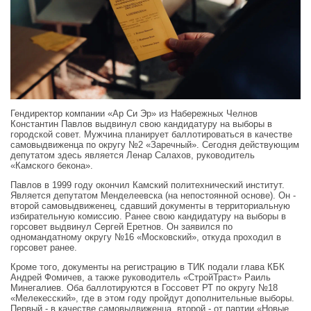
Гендиректор компании «Ар Си Эр» из Набережных Челнов
Константин Павлов выдвинул свою кандидатуру на выборы в
городской совет. Мужчина планирует баллотироваться в качестве
самовыдвиженца по округу №2 «Заречный». Сегодня действующим
депутатом здесь является Ленар Салахов, руководитель
«Камского бекона».
Павлов в 1999 году окончил Камский политехнический институт.
Является депутатом Менделеевска (на непостоянной основе). Он -
второй самовыдвиженец, сдавший документы в территориальную
избирательную комиссию. Ранее свою кандидатуру на выборы в
горсовет выдвинул Сергей Еретнов. Он заявился по
одномандатному округу №16 «Московский», откуда проходил в
горсовет ранее.
Кроме того, документы на регистрацию в ТИК подали глава КБК
Андрей Фомичев, а также руководитель «СтройТраст» Раиль
Минегалиев. Оба баллотируются в Госсовет РТ по округу №18
«Мелекесский», где в этом году пройдут дополнительные выборы.
Первый - в качестве самовыдвиженца, второй - от партии «Новые