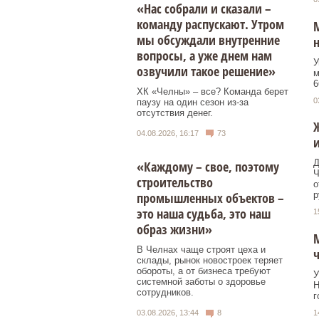
«Нас собрали и сказали –
команду распускают. Утром
мы обсуждали внутренние
н
вопросы, а уже днем нам
У
озвучили такое решение»
м
6
ХК «Челны» – все? Команда берет
0
паузу на один сезон из-за
отсутствия денег.
04.08.2026, 16:17
73
и
Д
«Каждому – свое, поэтому
Ч
строительство
о
промышленных объектов –
р
это наша судьба, это наш
1
образ жизни»
М
В Челнах чаще строят цеха и
ч
склады, рынок новостроек теряет
обороты, а от бизнеса требуют
У
системной заботы о здоровье
Н
сотрудников.
г
1
03.08.2026, 13:44
8