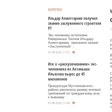
КОРОТКО
Ильдар Ахметгареев получил
звание заслуженного строителя
РТ
2
Экс‑чиновнику исполкома
Набережных Челнов Ильдару
П
Ахметгарееву присвоено звание
р
«Заслуженный ...
к
07.08.2026, 17:51
В
о
и
Иск о «раскулачивании» экс-
Ч
чиновника из Актаныша
Ильясова вырос до 45
С
р
миллионов
Р
с
Прокуратура Муслюмовского
з
района увеличила размер исковых
требований по гражданскому иску
Н
к бывшему ...
м
и
07.08.2026, 17:00
э