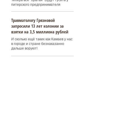
Теперь все "братья" Будут тусить у
питерского предпринимателя
Травматологу Грязновой
запросили 13 лет колонии за
взятки на 3,5 миллиона рублей
И сколько ещё таких как Камаев у нас
в городе и стране безнаказанно
дальше воруют!