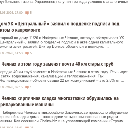
утбольного газона. Управленец получил три года условно с аналогичны
.
5.05.2026, 17:00
5
Дом УК «Центральный» заявил о подделке подписи под
ктом о капремонте
тарший по дому 11/26 в Набережных Челнах, которую обслуживает УК
Центральный», заявил о подделке подписи в акте сдачи капитального
емонта электросетей. Виктор Волков обратился в полицию. ...
9.05.2026, 14:53
5
 Челнах в этом году заменят почти 40 км старых труб
орядка 40 км труб заменят в Набережных Челнах в этом году. Речь идет
 сетях водоснабжения, канализации и теплоснабжения. Так,
Челныводоканал» обновит свыше 22 км коммуникаций – это 2,5% от ...
3.05.2026, 07:15
1
 Челнах кирпичная кладка многоэтажки обрушилась на
припаркованные машины
 Набережных Челнах в микрорайоне Замелекесье произошло обрушение
ирпичной кладки дома – пострадали четыре припаркованные рядом
ашины. Как сообщили Chelny‑biz.ru в управляющей компании «Строим ...
5.05.2026, 16:41
23