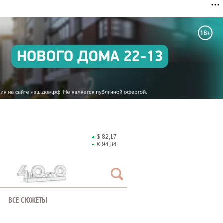
$ 82,17
€ 94,84
ВСЕ СЮЖЕТЫ