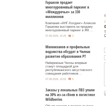
Горшков продает
многоуровневый паркинг в
«Междуречье» за 330
миллионов
2
Компания «АНГ-Холдинг» Алексея
О
Горшкова выставила на продажу
многоуровневый паркинг в ЖК ...
Т
О
07.08.2026, 16:29
2
Минниханов и профильные
ведомства обсудят в Челнах
развитие образования РТ
Набережные Челны впервые
станут площадкой для
республиканского августовского
совещания работников ...
07.08.2026, 15:02
5
Заказы у локальных ПВЗ упали
на 30% из-за сбоев в логистике
Wildberries
Объем заказов в пунктах выдачи