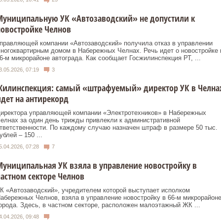
Муниципальную УК «Автозаводский» не допустили к
овостройке Челнов
правляющей компании «Автозаводский» получила отказ в управлении
ногоквартирным домом в Набережных Челнах. Речь идет о новостройке 
6-м микрорайоне автограда. Как сообщает Госжилинспекция РТ, ...
3.05.2026, 07:19
3
Жилинспекция: самый «штрафуемый» директор УК в Челна
дет на антирекорд
иректора управляющей компании «Электротехников» в Набережных
елнах за один день трижды привлекли к административной
тветственности. По каждому случаю назначен штраф в размере 50 тыс.
ублей – 150 ...
5.04.2026, 07:28
7
униципальная УК взяла в управление новостройку в
астном секторе Челнов
К «Автозаводский», учредителем которой выступает исполком
абережных Челнов, взяла в управление новостройку в 66-м микрорайон
орода. Здесь, в частном секторе, расположен малоэтажный ЖК ...
4.04.2026, 09:48