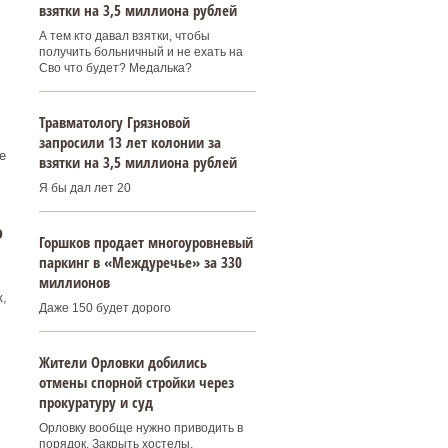
взятки на 3,5 миллиона рублей
А тем кто давал взятки, чтобы
получить больничный и не ехать на
Сво что будет? Медалька?
Травматологу Грязновой
запросили 13 лет колонии за
,
е
взятки на 3,5 миллиона рублей
Я бы дал лет 20
о
Горшков продает многоуровневый
паркинг в «Междуречье» за 330
миллионов
,
Даже 150 будет дорого
Жители Орловки добились
отмены спорной стройки через
прокуратуру и суд
Орловку вообще нужно приводить в
порядок. Закрыть хостелы,