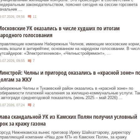
едеральным законодательством, пояснил сегодня на сессии горсовета
ачальник ...
9.07.2026, 09:56
11
осковские УК оказались в числе худших по итогам
ародного голосования
правляющие компании Набережных Челнов, имеющие московские корни
новь вошли в антирейтинг, основанном на народном голосовании. В числ
утсайдеров: «Электротехников», «Челныстройремонт», ...
5.07.2026, 09:55
7
инстрой: Челны и пригород оказались в «красной зоне» п
олгам за ЖКУ
абережные Челны и Тукаевский район оказались в «красной зоне» по
обираемости платежей населения за жилищно-коммунальные услуги. Так
 автограде среднегодовой показатель (июнь 2025 – май 2026) ...
6.07.2026, 07:24
2
лава скандальной УК из Камских Полян получил условный
рок за кражу газона
орсуд Нижнекамска вынес приговор Иреку Шайхаттарову, директору
правляющей компании «Наш дом КП» из Камских Полян, за кражу