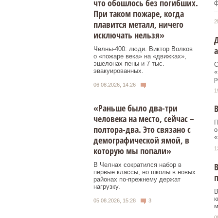
что обошлось без погибших.
ф
..
При таком пожаре, когда
2
плавится металл, ничего
исключать нельзя»
а
Челны-400: люди. Виктор Волков
о «пожаре века» на «движках»,
эшелонах пены и 7 тыс.
С
эвакуированных.
«
р
06.08.2026, 14:26
1
«Раньше было два-три
В
человека на место, сейчас –
П
полтора-два. Это связано с
о
«
демографической ямой, в
которую мы попали»
1
В Челнах сократился набор в
В
первые классы, но школы в новых
районах по-прежнему держат
нагрузку.
В
к
05.08.2026, 15:28
3
м
0