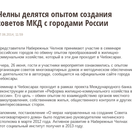
Челны делятся опытом создания
советов МКД с городами России
7.06.2014, 11:59
редставители Набережных Челнов принимают участие в семинаре
оссийских городов по обмену опытом преобразований в жилищно-
оммунальном хозяйстве, который в эти дни проходит в Чебоксарах.
чера, 26 июня, гости и участники мероприятия ознакомились с опытом
рганизации советов многоквартирных домов и методическом обеспечени
х деятельности в автограде, сообщается на официальном сайте города
ебоксары.
еминар в Чебоксарах проходит в рамках проекта Международного банка
еконструкции и развития «Реформа жилищно-коммунального хозяйства 
оссии». Его цель – обмен опытом по взаимодействию органов местного
амоуправления, собственников жилья, общественного контроля и других
аинтересованных сторон.
апомним, постановление «О мерах направленных на создание Совета
ногоквартирного дома» было подписано руководителем челнинского
сполкома в марте 2012 года. Активное развитие в Набережных Челнах
тот социальный институт получил в 2013 году.