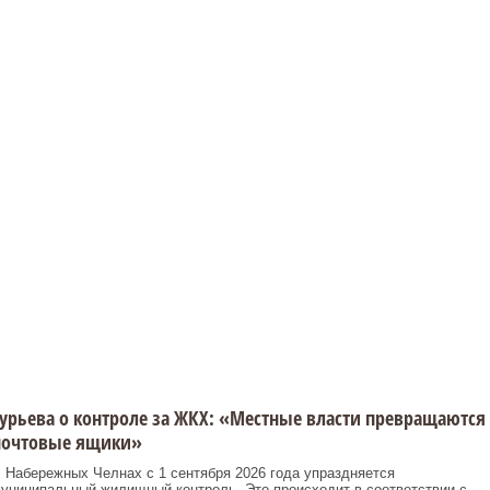
урьева о контроле за ЖКХ: «Местные власти превращаются
почтовые ящики»
 Набережных Челнах с 1 сентября 2026 года упраздняется
униципальный жилищный контроль. Это происходит в соответствии с