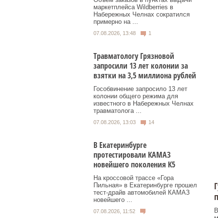
маркетплейса Wildberries в
Набережных Челнах сократился
примерно на ...
07.08.2026, 13:48
1
Травматологу Грязновой
запросили 13 лет колонии за
взятки на 3,5 миллиона рублей
Гособвинение запросило 13 лет
колонии общего режима для
известного в Набережных Челнах
травматолога ...
07.08.2026, 13:03
14
В Екатеринбурге
протестировали КАМАЗ
новейшего поколения К5
На кроссовой трассе «Гора
Г
Пильная» в Екатеринбурге прошел
тест-драйв автомобилей КАМАЗ
новейшего ...
В
07.08.2026, 11:52
м