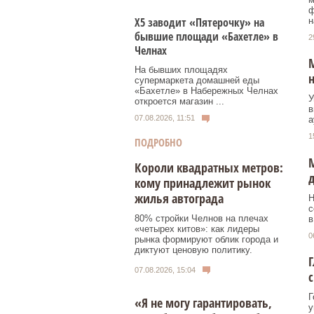
ф
Х5 заводит «Пятерочку» на
н
бывшие площади «Бахетле» в
2
Челнах
М
На бывших площадях
н
супермаркета домашней еды
«Бахетле» в Набережных Челнах
У
откроется магазин ...
в
07.08.2026, 11:51
а
1
ПОДРОБНО
М
Короли квадратных метров:
д
кому принадлежит рынок
жилья автограда
Н
с
80% стройки Челнов на плечах
в
«четырех китов»: как лидеры
0
рынка формируют облик города и
диктуют ценовую политику.
Г
07.08.2026, 15:04
с
Г
«Я не могу гарантировать,
у