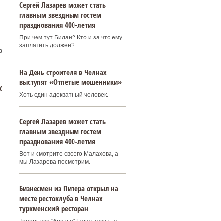
Сергей Лазарев может стать
главным звездным гостем
празднования 400‑летия
При чем тут Билан? Кто и за что ему
заплатить должен?
в
На День строителя в Челнах
выступят «Отпетые мошенники»
х
Хоть один адекватный человек.
Сергей Лазарев может стать
главным звездным гостем
празднования 400‑летия
Вот и смотрите своего Малахова, а
мы Лазарева посмотрим.
Бизнесмен из Питера открыл на
месте рестоклуба в Челнах
е
туркменский ресторан