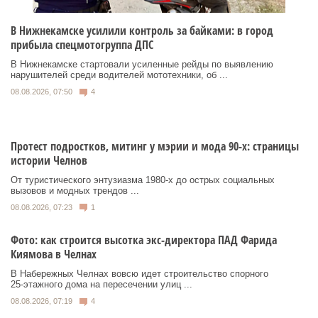
В Нижнекамске усилили контроль за байками: в город
прибыла спецмотогруппа ДПС
В Нижнекамске стартовали усиленные рейды по выявлению
нарушителей среди водителей мототехники, об ...
08.08.2026, 07:50
4
Протест подростков, митинг у мэрии и мода 90-х: страницы
истории Челнов
От туристического энтузиазма 1980‑х до острых социальных
вызовов и модных трендов ...
08.08.2026, 07:23
1
Фото: как строится высотка экс-директора ПАД Фарида
Киямова в Челнах
В Набережных Челнах вовсю идет строительство спорного
25‑этажного дома на пересечении улиц ...
08.08.2026, 07:19
4