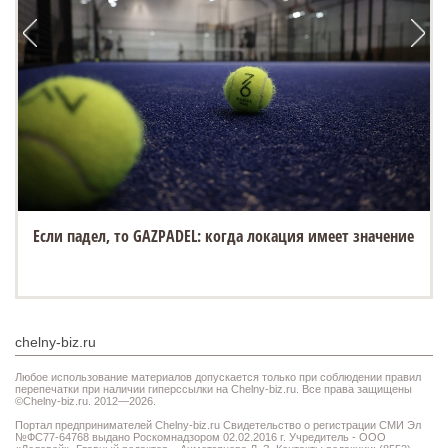
Если падел, то GAZPADEL: когда локация имеет значение
chelny-biz.ru
Любое использование материалов допускается только при соблюдении правил
перепечатки при наличии гиперссылки на Chelny-biz.ru. Все права защищены
©Chelny-biz.ru. 2012—2026.
Портал предпринимателей Chelny-biz.ru Свидетельство о регистрации СМИ Эл
№ФС77-64768 выдано Роскомнадзором 02.02.2016 г. Учредитель - ООО