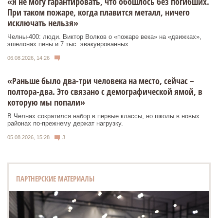
«Я не могу гарантировать, что обошлось без погибших.
При таком пожаре, когда плавится металл, ничего
исключать нельзя»
Челны-400: люди. Виктор Волков о «пожаре века» на «движках»,
эшелонах пены и 7 тыс. эвакуированных.
06.08.2026, 14:26
«Раньше было два-три человека на место, сейчас –
полтора-два. Это связано с демографической ямой, в
которую мы попали»
В Челнах сократился набор в первые классы, но школы в новых
районах по-прежнему держат нагрузку.
05.08.2026, 15:28
3
ПАРТНЕРСКИЕ МАТЕРИАЛЫ