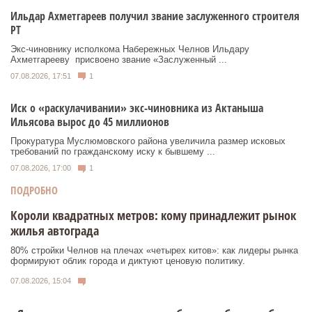
Ильдар Ахметгареев получил звание заслуженного строителя
РТ
Экс‑чиновнику исполкома Набережных Челнов Ильдару
Ахметгарееву присвоено звание «Заслуженный ...
07.08.2026, 17:51
1
Иск о «раскулачивании» экс-чиновника из Актаныша
Ильясова вырос до 45 миллионов
Прокуратура Муслюмовского района увеличила размер исковых
требований по гражданскому иску к бывшему ...
07.08.2026, 17:00
1
ПОДРОБНО
Короли квадратных метров: кому принадлежит рынок
жилья автограда
80% стройки Челнов на плечах «четырех китов»: как лидеры рынка
формируют облик города и диктуют ценовую политику.
07.08.2026, 15:04