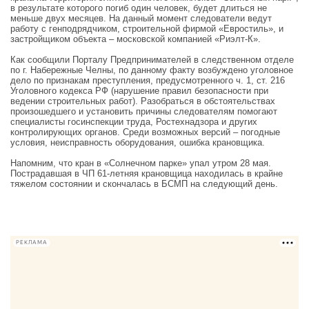
в результате которого погиб один человек, будет длиться не
меньше двух месяцев. На данный момент следователи ведут
работу с генподрядчиком, строительной фирмой «Евростиль», и
застройщиком объекта – московской компанией «Риэлт-К».
Как сообщили Порталу Предпринимателей в следственном отделе
по г. Набережные Челны, по данному факту возбуждено уголовное
дело по признакам преступления, предусмотренного ч. 1, ст. 216
Уголовного кодекса РФ (нарушение правил безопасности при
ведении строительных работ). Разобраться в обстоятельствах
произошедшего и установить причины следователям помогают
специалисты госинспекции труда, Ростехнадзора и других
контролирующих органов. Среди возможных версий – погодные
условия, неисправность оборудования, ошибка крановщика.
Напомним, что кран в «Солнечном парке» упал утром 28 мая.
Пострадавшая в ЧП 61-летняя крановщица находилась в крайне
тяжелом состоянии и скончалась в БСМП на следующий день.
РЕКЛАМА