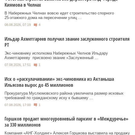
Киямова в Челнах
В Набережных Челнах вовсю идет строительство спорного
25‑этажного дома на пересечении улиц ...
08.08.2026, 07:19
4
Ильдар Ахметгареев получил звание заслуженного строителя
РТ
Экс‑чиновнику исполкома Набережных Челнов Ильдару
Ахметгарееву присвоено звание «Заслуженный ...
07.08.2026, 17:51
1
Иск о «раскулачивании» экс-чиновника из Актаныша
Ильясова вырос до 45 миллионов
Прокуратура Муслюмовского района увеличила размер исковых
требований по гражданскому иску к бывшему ...
07.08.2026, 17:00
1
Горшков продает многоуровневый паркинг в «Междуречье»
за 330 миллионов
Компания «АНГ-Холдинг» Алексея Горшкова выставила на продажу