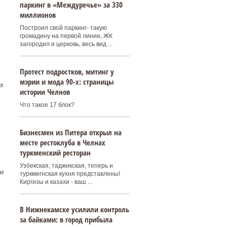
паркинг в «Междуречье» за 330
миллионов
Построил свой паркинг- такую
громадину на первой линии, ЖК
загородил и церковь, весь вид ...
Протест подростков, митинг у
мэрии и мода 90-х: страницы
х
истории Челнов
Что такое 17 блок?
Бизнесмен из Питера открыл на
месте рестоклуба в Челнах
туркменский ресторан
Узбекская, таджикская, теперь и
и
туркмегнская кухня представлены!
Киргизы и казахи - ваш ...
В Нижнекамске усилили контроль
за байками: в город прибыла