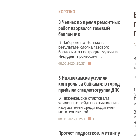
КОРОТКО
В Челнах во время ремонтных
работ взорвался газовый
баллончик
В Набережных Челнах в
0
результате хлопка газового
баллончика пострадал мужчина.
Инцидент произошел ...
В
п
08.08.2026, 15:37
т
ч
В Нижнекамске усилили
н
контроль за байками: в город
П
прибыла спецмотогруппа ДПС
1
(
В Нижнекамске стартовали
Т
усиленные рейды по выявлению
м
нарушителей среди водителей
мототехники, об ...
В
м
08.08.2026, 07:50
4
д
а
Н
Протест подростков, митинг у
и