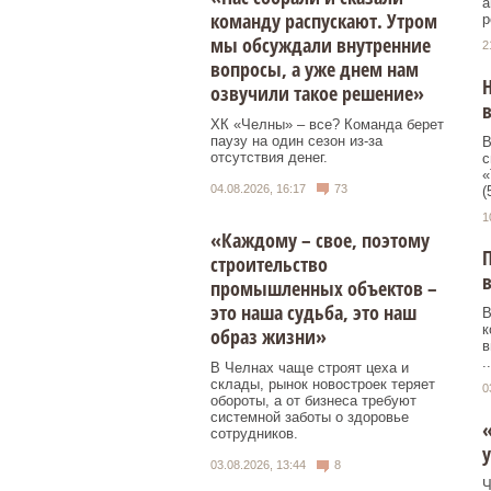
а
команду распускают. Утром
р
мы обсуждали внутренние
2
вопросы, а уже днем нам
Н
озвучили такое решение»
в
ХК «Челны» – все? Команда берет
паузу на один сезон из-за
В
отсутствия денег.
с
«
04.08.2026, 16:17
73
(
1
«Каждому – свое, поэтому
П
строительство
в
промышленных объектов –
это наша судьба, это наш
В
к
образ жизни»
в
..
В Челнах чаще строят цеха и
склады, рынок новостроек теряет
0
обороты, а от бизнеса требуют
системной заботы о здоровье
«
сотрудников.
03.08.2026, 13:44
8
Ч