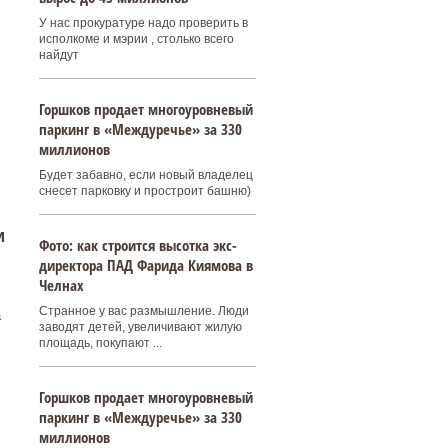
У нас прокуратуре надо проверить в
исполкоме и мэрии , столько всего
найдут
Горшков продает многоуровневый
паркинг в «Междуречье» за 330
миллионов
Будет забавно, если новый владелец
снесет парковку и простроит башню)
и
Фото: как строится высотка экс-
директора ПАД Фарида Киямова в
Челнах
Странное у вас размышление. Люди
а
заводят детей, увеличивают жилую
площадь, покупают ...
Горшков продает многоуровневый
паркинг в «Междуречье» за 330
миллионов