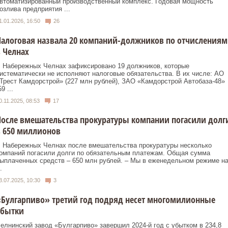
втоматизированный производственный комплекс. Годовая мощность
озлива предприятия ...
1.01.2026, 16:50
26
алоговая назвала 20 компаний-должников по отчислениям
 Челнах
 Набережных Челнах зафиксировано 19 должников, которые
истематически не исполняют налоговые обязательства. В их числе: АО
Трест Камдорстрой» (227 млн рублей), ЗАО «Камдорстрой Автобаза-48»
59 ...
0.11.2025, 08:53
17
осле вмешательства прокуратуры компании погасили долг
 650 миллионов
 Набережных Челнах после вмешательства прокуратуры несколько
омпаний погасили долги по обязательным платежам. Общая сумма
ыплаченных средств – 650 млн рублей. – Мы в еженедельном режиме н
.
3.07.2025, 10:30
3
Булгарпиво» третий год подряд несет многомилионные
убытки
елнинский завод «Булгарпиво» завершил 2024-й год с убытком в 234,8