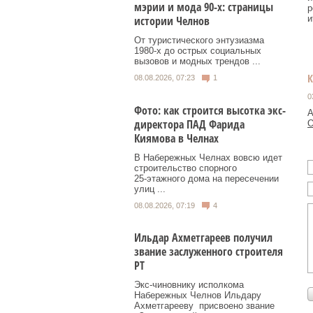
мэрии и мода 90-х: страницы
р
и
истории Челнов
От туристического энтузиазма
1980‑х до острых социальных
вызовов и модных трендов ...
08.08.2026, 07:23
1
0
Фото: как строится высотка экс-
А
директора ПАД Фарида
О
Киямова в Челнах
В Набережных Челнах вовсю идет
строительство спорного
25‑этажного дома на пересечении
улиц ...
08.08.2026, 07:19
4
Ильдар Ахметгареев получил
звание заслуженного строителя
РТ
Экс‑чиновнику исполкома
Набережных Челнов Ильдару
Ахметгарееву присвоено звание