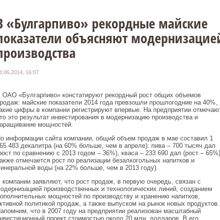
В «Булгарпиво» рекордные майские
показатели объясняют модернизацие
производства
3.06.2014, 16:07
 ОАО «Булгарпиво» констатируют рекордный рост общих объемов
родаж: майские показатели 2014 года превзошли прошлогодние на 40%,
акие цифры в компании регистрируют впервые. На предприятии отмечают
то это результат инвестирования в модернизацию производства и
аращивание мощностей.
о информации сайта компании, общий объем продаж в мае составил 1
65 483 декалитра (на 60% больше, чем в апреле): пива – 700 тысяч дал
рост по сравнению с 2013 годом – 36%), кваса – 233 690 дал (рост – 65%)
акже отмечается рост по реализации безалкогольных напитков и
инеральной воды (на 22% больше, чем в 2013 году).
 компании заявляют, что рост продаж, в первую очередь, связан с
одернизацией производственных и технологических линий, созданием
ополнительных мощностей по производству и хранению напитков,
ктивной политикой продаж, а также выпуском на рынок новых продуктов.
апомним, что в 2007 году на предприятии реализован масштабный
нвестиционный проект стоимостью около 20 млн. долларов. В его