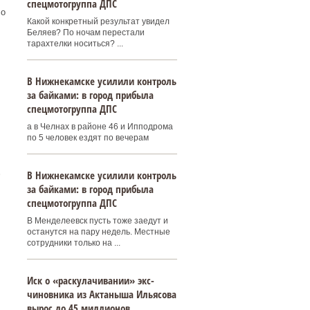
спецмотогруппа ДПС
 о
Какой конкретный результат увидел
Беляев? По ночам перестали
тарахтелки носиться? ...
В Нижнекамске усилили контроль
за байками: в город прибыла
спецмотогруппа ДПС
а в Челнах в районе 46 и Ипподрома
по 5 человек ездят по вечерам
-
В Нижнекамске усилили контроль
за байками: в город прибыла
спецмотогруппа ДПС
В Менделеевск пусть тоже заедут и
останутся на пару недель. Местные
сотрудники только на ...
Иск о «раскулачивании» экс-
чиновника из Актаныша Ильясова
вырос до 45 миллионов