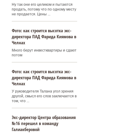
Ну так они его целиком и пытаются
продать, потому что по одному месту
не продается. Цены ...
Фото: как строится высотка экс-
директора ПАД Фарида Киямова в
Челнах
Много берут инвестквартиры и сдают
потом
Фото: как строится высотка экс-
директора ПАД Фарида Киямова в
Челнах
У руководителя Талана угол зрения
другой, смысл его слов заключается в
том, что ...
Экс-директор Центра образования
№16 перешел в команду
Галиакберовой