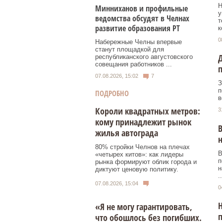
Н
Минниханов и профильные
у
ведомства обсудят в Челнах
т
развитие образования РТ
к
0
Набережные Челны впервые
станут площадкой для
Д
республиканского августовского
совещания работников ...
07.08.2026, 15:02
7
З
п
ПОДРОБНО
в
Короли квадратных метров:
3
кому принадлежит рынок
В
жилья автограда
н
80% стройки Челнов на плечах
В
«четырех китов»: как лидеры
п
рынка формируют облик города и
н
диктуют ценовую политику.
..
07.08.2026, 15:04
0
Н
«Я не могу гарантировать,
что обошлось без погибших.