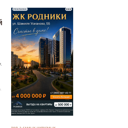
РЕКЛАМА
й
,
.