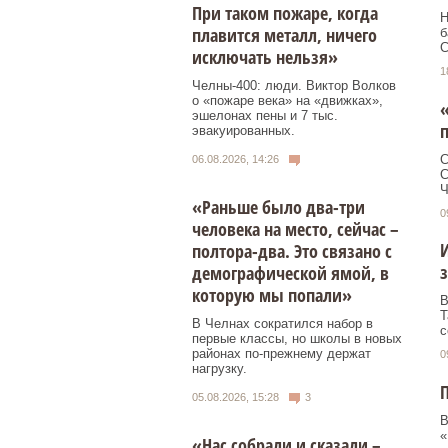
При таком пожаре, когда
Н
плавится металл, ничего
б
С
исключать нельзя»
1
Челны-400: люди. Виктор Волков
о «пожаре века» на «движках»,
«
эшелонах пены и 7 тыс.
п
эвакуированных.
С
06.08.2026, 14:26
C
Ч
«Раньше было два-три
0
человека на место, сейчас –
И
полтора-два. Это связано с
з
демографической ямой, в
которую мы попали»
В
Т
В Челнах сократился набор в
с
первые классы, но школы в новых
районах по-прежнему держат
0
нагрузку.
05.08.2026, 15:28
3
В
«
«Нас собрали и сказали –