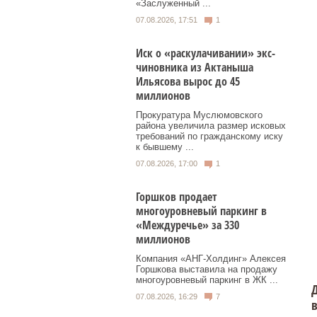
«Заслуженный ...
07.08.2026, 17:51
1
Иск о «раскулачивании» экс-
чиновника из Актаныша
Ильясова вырос до 45
миллионов
Прокуратура Муслюмовского
района увеличила размер исковых
требований по гражданскому иску
к бывшему ...
07.08.2026, 17:00
1
Горшков продает
многоуровневый паркинг в
«Междуречье» за 330
миллионов
Компания «АНГ-Холдинг» Алексея
Горшкова выставила на продажу
многоуровневый паркинг в ЖК ...
Д
07.08.2026, 16:29
7
в