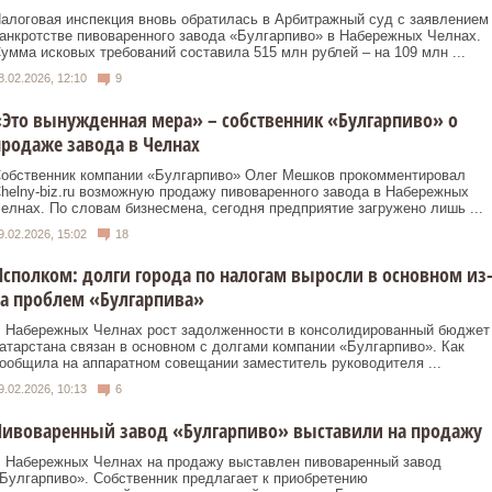
алоговая инспекция вновь обратилась в Арбитражный суд с заявлением
анкротстве пивоваренного завода «Булгарпиво» в Набережных Челнах.
умма исковых требований составила 515 млн рублей – на 109 млн ...
8.02.2026, 12:10
9
Это вынужденная мера» – собственник «Булгарпиво» о
родаже завода в Челнах
обственник компании «Булгарпиво» Олег Мешков прокомментировал
helny‑biz.ru возможную продажу пивоваренного завода в Набережных
елнах. По словам бизнесмена, сегодня предприятие загружено лишь ...
9.02.2026, 15:02
18
сполком: долги города по налогам выросли в основном из
а проблем «Булгарпива»
 Набережных Челнах рост задолженности в консолидированный бюджет
атарстана связан в основном с долгами компании «Булгарпиво». Как
ообщила на аппаратном совещании заместитель руководителя ...
9.02.2026, 10:13
6
Пивоваренный завод «Булгарпиво» выставили на продажу
 Набережных Челнах на продажу выставлен пивоваренный завод
Булгарпиво». Собственник предлагает к приобретению