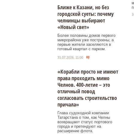
м
Ближе к Казани, но без
п
городской суеты: почему
1
челнинцы выбирают
«Новый свет»
Более половины домов первого
микрорайона уже построены, а
первые жители заселяются в
готовый квартал с парком.
31.07.2026, 11:00
«Корабли просто не имеют
права проходить мимо
Челнов. 400-летие – это
отличный повод
согласовать строительство
причала»
Глава судоходной компании
Татарстана о том, как Челны
возвращают статус портового
города и претендуют на
расширение флота.