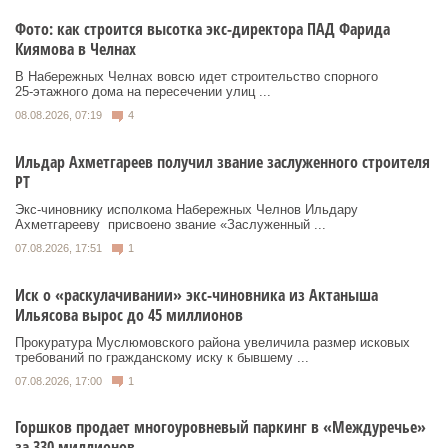
Фото: как строится высотка экс-директора ПАД Фарида
Киямова в Челнах
В Набережных Челнах вовсю идет строительство спорного
25‑этажного дома на пересечении улиц ...
08.08.2026, 07:19
4
Ильдар Ахметгареев получил звание заслуженного строителя
РТ
Экс‑чиновнику исполкома Набережных Челнов Ильдару
Ахметгарееву присвоено звание «Заслуженный ...
07.08.2026, 17:51
1
Иск о «раскулачивании» экс-чиновника из Актаныша
Ильясова вырос до 45 миллионов
Прокуратура Муслюмовского района увеличила размер исковых
требований по гражданскому иску к бывшему ...
07.08.2026, 17:00
1
Горшков продает многоуровневый паркинг в «Междуречье»
за 330 миллионов