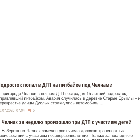
одросток попал в ДТП на питбайке под Челнами
 пригороде Челнов в ночном ДТП пострадал 15‑летний подросток,
правлявший питбайком. Авария случилась в деревне Старые Ерыклы – 
ерекрестке улицы Дуслык столкнулись автомобиль ...
8.07.2026, 07:04
5
 Челнах за неделю произошло три ДТП с участием детей
 Набережных Челнах замечен рост числа дорожно‑транспортных
роисшествий с участием несовершеннолетних. Только за последнюю