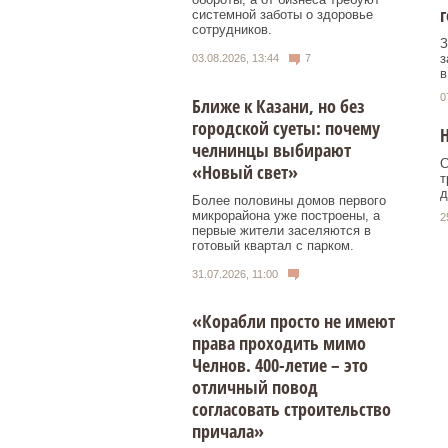
г
системной заботы о здоровье
сотрудников.
З
з
03.08.2026, 13:44
7
в
0
Ближе к Казани, но без
городской суеты: почему
Н
челнинцы выбирают
С
«Новый свет»
т
д
Более половины домов первого
микрорайона уже построены, а
2
первые жители заселяются в
готовый квартал с парком.
31.07.2026, 11:00
«Корабли просто не имеют
права проходить мимо
Челнов. 400-летие – это
отличный повод
согласовать строительство
причала»