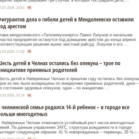
еделю зарегистрировано три случая, в которых пострадали дети, ...
7.07.2026, 10:51
игурантов дела о гибели детей в Менделеевске оставили
од арестом
лава менделеевского «Таткоммунэнерго» Павел Лизунов и начальник
частка предприятия останутся под домашним арестом до конца апреля.
оответствующее решение вынес местный райсуд. Лизунов и его ...
1.04.2026, 17:02
есть детей в Челнах остались без опекуна – трое по
инициативе приемных родителей
есть детей в Набережных Челнах в прошлом году остались без опекуна
рое из них были возвращены по инициативе приемных родителей, двое –
о состоянию здоровья опекунов, один – по инициативе ...
3.03.2026, 07:24
 челнинской семье родился 14‑й ребенок – в городе все
больше многодетных
 Набережных Челнах отмечается устойчивый рост числа многодетных
емей. По данным управления ЗАГС, структура рождаемости в городе
ыглядит следующим образом: 41 % новорожденных – первенцы, 35 % – .