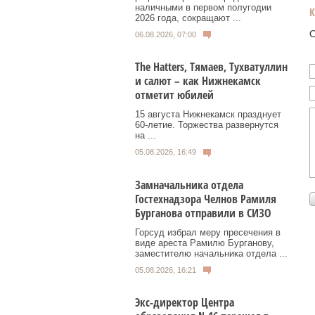
наличными в первом полугодии
2026 года, сокращают ...
О
06.08.2026, 07:00
Тhe Нatters, Тямаев, Тухватуллин
и салют – как Нижнекамск
отметит юбилей
15 августа Нижнекамск празднует
60‑летие. Торжества развернутся
на ...
05.08.2026, 16:49
Замначальника отдела
Гостехнадзора Челнов Рамиля
Бурганова отправили в СИЗО
Горсуд избрал меру пресечения в
виде ареста Рамилю Бурганову,
заместителю начальника отдела ...
05.08.2026, 16:21
Экс-директор Центра