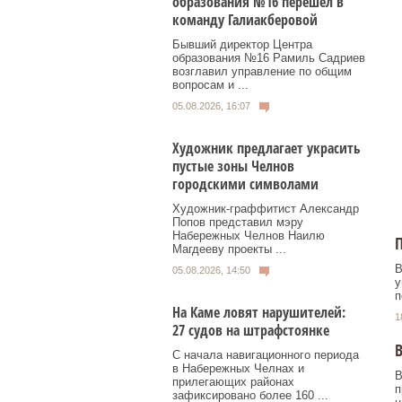
образования №16 перешел в
команду Галиакберовой
Бывший директор Центра
образования №16 Рамиль Садриев
возглавил управление по общим
вопросам и ...
05.08.2026, 16:07
Художник предлагает украсить
пустые зоны Челнов
городскими символами
Художник‑граффитист Александр
Попов представил мэру
Набережных Челнов Наилю
П
Магдееву проекты ...
В
05.08.2026, 14:50
у
п
На Каме ловят нарушителей:
1
27 судов на штрафстоянке
В
С начала навигационного периода
в Набережных Челнах и
В
прилегающих районах
п
зафиксировано более 160 ...