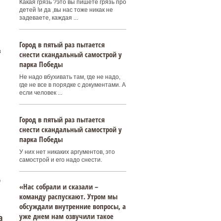
Какая грязь ?это вы пишете грязь про
детей !и да ,вы нас тоже никак не
задеваете, каждая ...
Город в пятый раз пытается
в
снести скандальный самострой у
парка Победы
Не надо вбухивать там, где не надо,
где не все в порядке с документами. А
если человек ...
Город в пятый раз пытается
снести скандальный самострой у
парка Победы
У них нет никаких аргументов, это
самострой и его надо снести.
о
«Нас собрали и сказали –
команду распускают. Утром мы
обсуждали внутренние вопросы, а
уже днем нам озвучили такое
а