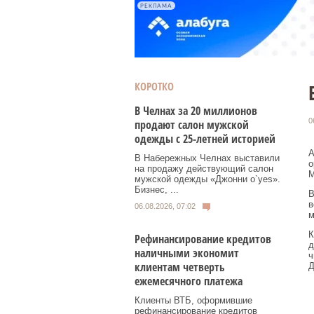
РЕКЛАМА
КОРОТКО
В Челнах за 20 миллионов
0
продают салон мужской
одежды с 25-летней историей
А
В Набережных Челнах выставили
о
на продажу действующий салон
М
мужской одежды «Джонни о`yes».
Бизнес, ...
В
в
06.08.2026, 07:02
м
К
Рефинансирование кредитов
д
наличными экономит
ч
клиентам четверть
Д
ежемесячного платежа
Клиенты ВТБ, оформившие
рефинансирование кредитов