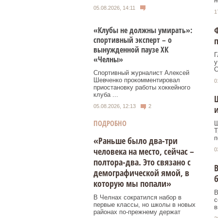
н
05.08.2026, 14:11
1
Ф
«Клубы не должны умирать»:
спортивный эксперт – о
п
вынужденной паузе ХК
Г
«Челны»
у
С
Спортивный журналист Алексей
Шевченко прокомментировал
0
приостановку работы хоккейного
клуба ...
Ш
05.08.2026, 12:13
2
ПОДРОБНО
Ш
Т
п
«Раньше было два-три
человека на место, сейчас –
0
полтора-два. Это связано с
В
демографической ямой, в
которую мы попали»
В
В Челнах сократился набор в
с
первые классы, но школы в новых
в
районах по-прежнему держат