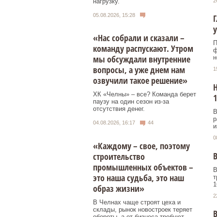
нагрузку.
2
05.08.2026, 15:28
Г
у
«Нас собрали и сказали –
П
команду распускают. Утром
ф
мы обсуждали внутренние
н
вопросы, а уже днем нам
1
озвучили такое решение»
Н
ХК «Челны» – все? Команда берет
паузу на один сезон из-за
отсутствия денег.
В
р
04.08.2026, 16:17
44
и
0
«Каждому – свое, поэтому
В
строительство
промышленных объектов –
В
это наша судьба, это наш
т
1
образ жизни»
2
В Челнах чаще строят цеха и
склады, рынок новостроек теряет
В
обороты, а от бизнеса требуют