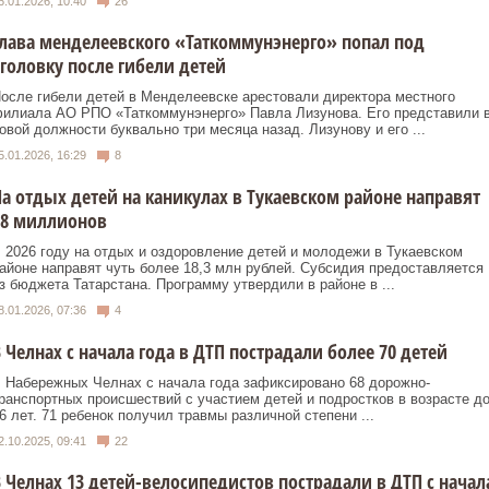
6.01.2026, 10:40
26
лава менделеевского «Таткоммунэнерго» попал под
головку после гибели детей
осле гибели детей в Менделеевске арестовали директора местного
илиала АО РПО «Таткоммунэнерго» Павла Лизунова. Его представили 
овой должности буквально три месяца назад. Лизунову и его ...
5.01.2026, 16:29
8
а отдых детей на каникулах в Тукаевском районе направят
18 миллионов
 2026 году на отдых и оздоровление детей и молодежи в Тукаевском
айоне направят чуть более 18,3 млн рублей. Субсидия предоставляется
з бюджета Татарстана. Программу утвердили в районе в ...
8.01.2026, 07:36
4
 Челнах с начала года в ДТП пострадали более 70 детей
 Набережных Челнах с начала года зафиксировано 68 дорожно-
ранспортных происшествий с участием детей и подростков в возрасте д
6 лет. 71 ребенок получил травмы различной степени ...
2.10.2025, 09:41
22
 Челнах 13 детей-велосипедистов пострадали в ДТП с начал