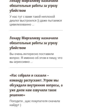
Ленару Миргалиеву назначили
обязательные работы за угрозу
убийством
У нас тут с вами такой неплохой
диалог выстроился )) даже пытаемся
цивилизованно ...
Ленару Миргалиеву назначили
обязательные работы за угрозу
убийством
Вы очень интересно поставили
вопрос. Я именно об этом и пишу, что
вы агрессивно ...
«Нас собрали и сказали –
команду распускают. Утром мы
обсуждали внутренние вопросы, а
уже днем нам озвучили такое
решение»
Погодите , щас покупателя сначала
найдут )