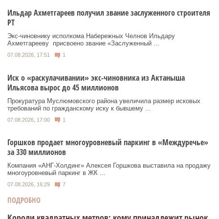
Ильдар Ахметгареев получил звание заслуженного строителя
РТ
Экс‑чиновнику исполкома Набережных Челнов Ильдару
Ахметгарееву присвоено звание «Заслуженный ...
07.08.2026, 17:51
1
Иск о «раскулачивании» экс-чиновника из Актаныша
Ильясова вырос до 45 миллионов
Прокуратура Муслюмовского района увеличила размер исковых
требований по гражданскому иску к бывшему ...
07.08.2026, 17:00
1
Горшков продает многоуровневый паркинг в «Междуречье»
за 330 миллионов
Компания «АНГ-Холдинг» Алексея Горшкова выставила на продажу
многоуровневый паркинг в ЖК ...
07.08.2026, 16:29
7
ПОДРОБНО
Короли квадратных метров: кому принадлежит рынок