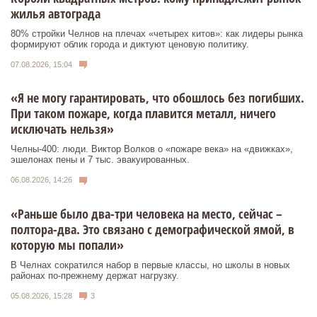
жилья автограда
80% стройки Челнов на плечах «четырех китов»: как лидеры рынка
формируют облик города и диктуют ценовую политику.
07.08.2026, 15:04
«Я не могу гарантировать, что обошлось без погибших.
При таком пожаре, когда плавится металл, ничего
исключать нельзя»
Челны-400: люди. Виктор Волков о «пожаре века» на «движках»,
эшелонах пены и 7 тыс. эвакуированных.
06.08.2026, 14:26
«Раньше было два-три человека на место, сейчас –
полтора-два. Это связано с демографической ямой, в
которую мы попали»
В Челнах сократился набор в первые классы, но школы в новых
районах по-прежнему держат нагрузку.
05.08.2026, 15:28
3