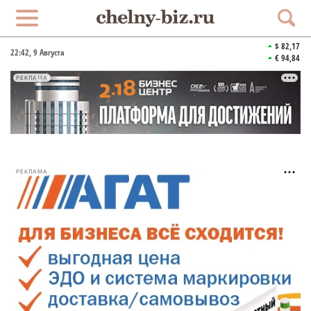
$ 82,17
22:42
, 9 Августа
€ 94,84
РЕКЛАМА
РЕКЛАМА