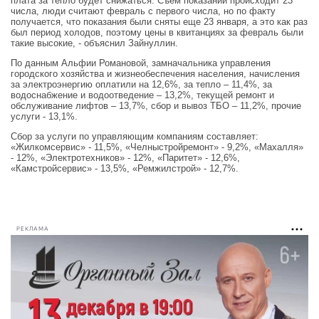
плата за тепло будет снижаться. Съем показаний происходит 23
числа, люди считают февраль с первого числа, но по факту
получается, что показания были сняты еще 23 января, а это как раз
был период холодов, поэтому цены в квитанциях за февраль были
такие высокие, - объяснил Зайнуллин.
По данным Альфии Романовой, замначальника управления
городского хозяйства и жизнеобеспечения населения, начисления
за электроэнергию оплатили на 12,6%, за тепло – 11,4%, за
водоснабжение и водоотведение – 13,2%, текущей ремонт и
обслуживание лифтов – 13,7%, сбор и вывоз ТБО – 11,2%, прочие
услуги - 13,1%.
Сбор за услуги по управляющим компаниям составляет:
«Жилкомсервис» - 11,5%, «Челныстройремонт» - 9,2%, «Махалля»
- 12%, «Электротехников» - 12%, «Паритет» - 12,6%,
«Камстройсервис» - 13,5%, «Ремжилстрой» - 12,7%.
РЕКЛАМА