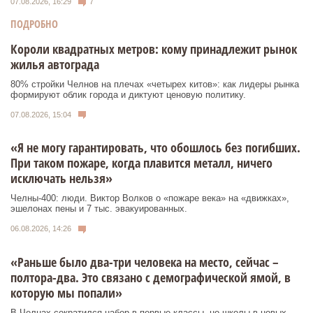
07.08.2026, 16:29
7
ПОДРОБНО
Короли квадратных метров: кому принадлежит рынок
жилья автограда
80% стройки Челнов на плечах «четырех китов»: как лидеры рынка
формируют облик города и диктуют ценовую политику.
07.08.2026, 15:04
«Я не могу гарантировать, что обошлось без погибших.
При таком пожаре, когда плавится металл, ничего
исключать нельзя»
Челны-400: люди. Виктор Волков о «пожаре века» на «движках»,
эшелонах пены и 7 тыс. эвакуированных.
06.08.2026, 14:26
«Раньше было два-три человека на место, сейчас –
полтора-два. Это связано с демографической ямой, в
которую мы попали»
В Челнах сократился набор в первые классы, но школы в новых