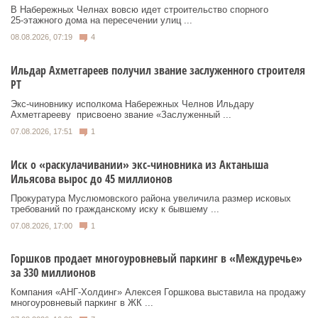
В Набережных Челнах вовсю идет строительство спорного
25‑этажного дома на пересечении улиц ...
08.08.2026, 07:19
4
Ильдар Ахметгареев получил звание заслуженного строителя
РТ
Экс‑чиновнику исполкома Набережных Челнов Ильдару
Ахметгарееву присвоено звание «Заслуженный ...
07.08.2026, 17:51
1
Иск о «раскулачивании» экс-чиновника из Актаныша
Ильясова вырос до 45 миллионов
Прокуратура Муслюмовского района увеличила размер исковых
требований по гражданскому иску к бывшему ...
07.08.2026, 17:00
1
Горшков продает многоуровневый паркинг в «Междуречье»
за 330 миллионов
Компания «АНГ-Холдинг» Алексея Горшкова выставила на продажу
многоуровневый паркинг в ЖК ...