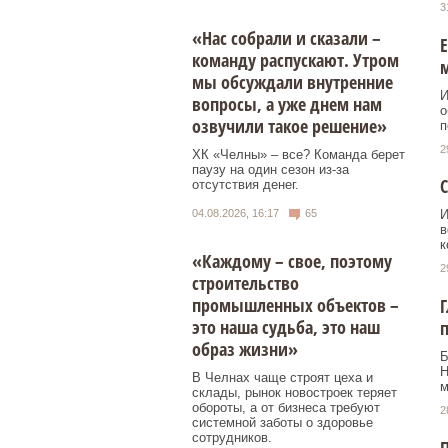
3
«Нас собрали и сказали –
Е
команду распускают. Утром
мы обсуждали внутренние
И
вопросы, а уже днем нам
о
озвучили такое решение»
п
2
ХК «Челны» – все? Команда берет
паузу на один сезон из-за
С
отсутствия денег.
04.08.2026, 16:17
65
И
в
к
«Каждому – свое, поэтому
2
строительство
промышленных объектов –
Г
это наша судьба, это наш
образ жизни»
Б
Н
В Челнах чаще строят цеха и
м
склады, рынок новостроек теряет
обороты, а от бизнеса требуют
2
системной заботы о здоровье
сотрудников.
П