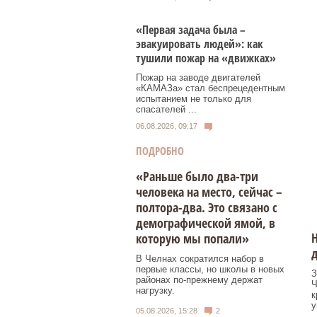
«Первая задача была –
эвакуировать людей»: как
тушили пожар на «движках»
Пожар на заводе двигателей
«КАМАЗа» стал беспрецедентным
испытанием не только для
спасателей ...
06.08.2026, 09:17
ПОДРОБНО
«Раньше было два-три
человека на место, сейчас –
полтора-два. Это связано с
демографической ямой, в
Н
которую мы попали»
д
В Челнах сократился набор в
первые классы, но школы в новых
З
районах по-прежнему держат
Ч
нагрузку.
к
у
05.08.2026, 15:28
2