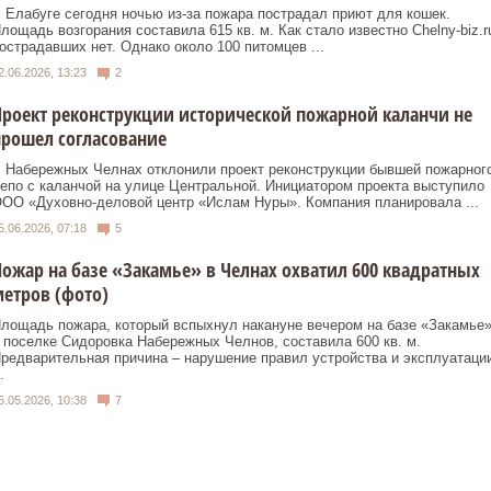
 Елабуге сегодня ночью из-за пожара пострадал приют для кошек.
лощадь возгорания составила 615 кв. м. Как стало известно Сhelny-biz.r
острадавших нет. Однако около 100 питомцев ...
2.06.2026, 13:23
2
роект реконструкции исторической пожарной каланчи не
рошел согласование
 Набережных Челнах отклонили проект реконструкции бывшей пожарног
епо с каланчой на улице Центральной. Инициатором проекта выступило
ОО «Духовно-деловой центр «Ислам Нуры». Компания планировала ...
5.06.2026, 07:18
5
ожар на базе «Закамье» в Челнах охватил 600 квадратных
етров (фото)
лощадь пожара, который вспыхнул накануне вечером на базе «Закамье
 поселке Сидоровка Набережных Челнов, составила 600 кв. м.
редварительная причина – нарушение правил устройства и эксплуатаци
.
6.05.2026, 10:38
7