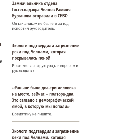
Замначальника отдела
Гостехнадзора Челнов Рамиля
Бурганова отправили в СИЗО
Он гаишником не был,его за год
испортил руководитель.
а
Экологи подтвердили загрязнение
реки под Челнами, которая
покрывалась пеной
й
Бестолковая структура,как впрочем и
руководство…
«Раньше было два-три человека
на место, сейчас – полтора-два.
Это связано с демографической
ямой, в которую мы попали»
Бредятину не пишите.
Экологи подтвердили загрязнение
реки под Челнами, которая