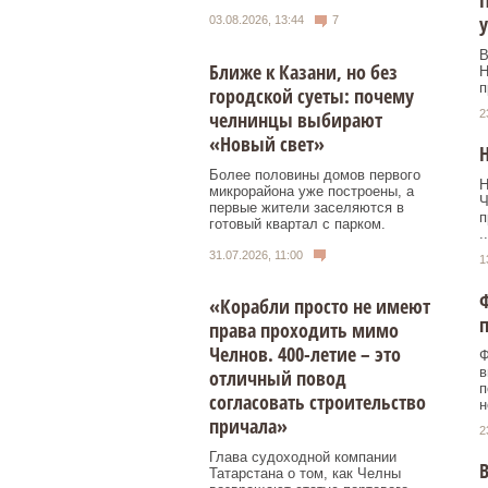
03.08.2026, 13:44
7
В
Ближе к Казани, но без
Н
п
городской суеты: почему
челнинцы выбирают
2
«Новый свет»
Н
Более половины домов первого
Н
микрорайона уже построены, а
Ч
первые жители заселяются в
п
готовый квартал с парком.
..
31.07.2026, 11:00
1
«Корабли просто не имеют
права проходить мимо
Челнов. 400-летие – это
Ф
в
отличный повод
п
согласовать строительство
н
причала»
2
Глава судоходной компании
В
Татарстана о том, как Челны