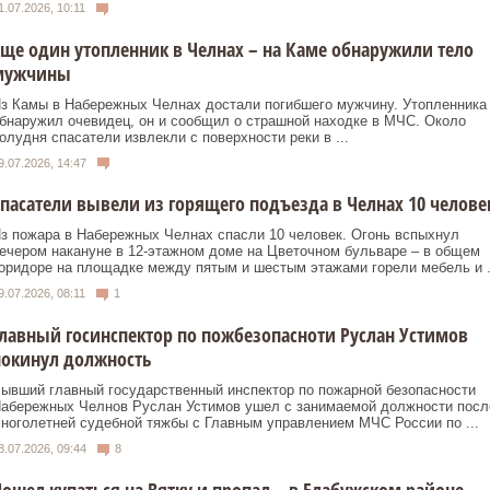
1.07.2026, 10:11
ще один утопленник в Челнах – на Каме обнаружили тело
мужчины
з Камы в Набережных Челнах достали погибшего мужчину. Утопленника
бнаружил очевидец, он и сообщил о страшной находке в МЧС. Около
олудня спасатели извлекли с поверхности реки в ...
9.07.2026, 14:47
пасатели вывели из горящего подъезда в Челнах 10 челове
з пожара в Набережных Челнах спасли 10 человек. Огонь вспыхнул
ечером накануне в 12-этажном доме на Цветочном бульваре – в общем
оридоре на площадке между пятым и шестым этажами горели мебель и .
9.07.2026, 08:11
1
лавный госинспектор по пожбезопасноти Руслан Устимов
покинул должность
ывший главный государственный инспектор по пожарной безопасности
абережных Челнов Руслан Устимов ушел с занимаемой должности посл
ноголетней судебной тяжбы с Главным управлением МЧС России по ...
8.07.2026, 09:44
8
ошел купаться на Вятку и пропал – в Елабужском районе