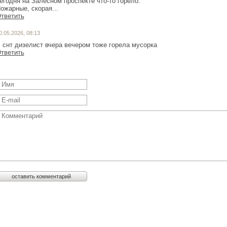
егодня на Залесном проспекте что-то горело.
ожарные, скорая...
тветить
0.05.2026, 08:13
 снт дизелист вчера вечером тоже горела мусорка
тветить