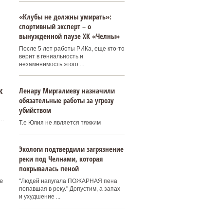
«Клубы не должны умирать»:
спортивный эксперт – о
вынужденной паузе ХК «Челны»
После 5 лет работы РИКа, еще кто-то
верит в гениальность и
незаменимость этого ...
к
Ленару Миргалиеву назначили
обязательные работы за угрозу
убийством
..
Т.е Юлия не является тяжким
Экологи подтвердили загрязнение
реки под Челнами, которая
покрывалась пеной
е
"Людей напугала ПОЖАРНАЯ пена
попавшая в реку." Допустим, а запах
и ухудшение ...