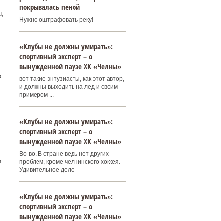
покрывалась пеной
u,
Нужно оштрафовать реку!
«Клубы не должны умирать»:
спортивный эксперт – о
вынужденной паузе ХК «Челны»
о
вот такие энтузиасты, как этот автор,
и должны выходить на лед и своим
примером ...
«Клубы не должны умирать»:
спортивный эксперт – о
вынужденной паузе ХК «Челны»
»
Во-во. В стране ведь нет других
и
проблем, кроме челнинского хоккея.
Удивительное дело
«Клубы не должны умирать»:
спортивный эксперт – о
вынужденной паузе ХК «Челны»