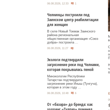
06.08.2026, 12:33
1
Челнинцы построили под
Заинском центр реабилитации
для женщин
В селе Новый Токмак Заинского
района региональная
М
общественная организация «Союз
в
добра» построила ...
С
06.08.2026, 11:27
о
п
П
Экологи подтвердили
загрязнение реки под Челнами,
Н
которая покрывалась пеной
ч
б
Минэкологии Республики
Татарстан подтвердило
загрязнение реки Иныш (Тунгуча),
которая в этом году ...
06.08.2026, 10:48
6
0
От «базара» до бренда: как
:
холдинг «Тулпар» поменял