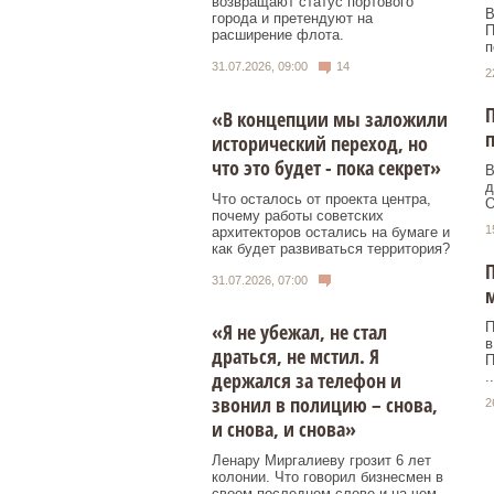
возвращают статус портового
В
города и претендуют на
П
расширение флота.
п
31.07.2026, 09:00
14
2
П
«В концепции мы заложили
п
исторический переход, но
что это будет - пока секрет»
В
д
Что осталось от проекта центра,
О
почему работы советских
1
архитекторов остались на бумаге и
как будет развиваться территория?
П
31.07.2026, 07:00
м
П
«Я не убежал, не стал
в
драться, не мстил. Я
П
держался за телефон и
..
звонил в полицию – снова,
2
и снова, и снова»
Ленару Миргалиеву грозит 6 лет
колонии. Что говорил бизнесмен в
своем последнем слове и на чем