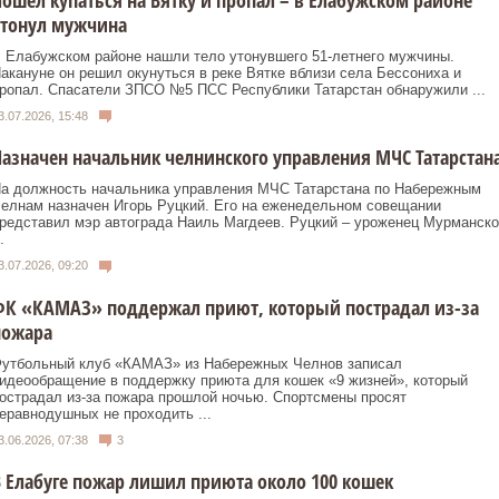
утонул мужчина
 Елабужском районе нашли тело утонувшего 51-летнего мужчины.
акануне он решил окунуться в реке Вятке вблизи села Бессониха и
ропал. Спасатели ЗПСО №5 ПСС Республики Татарстан обнаружили ...
3.07.2026, 15:48
азначен начальник челнинского управления МЧС Татарстан
а должность начальника управления МЧС Татарстана по Набережным
елнам назначен Игорь Руцкий. Его на еженедельном совещании
редставил мэр автограда Наиль Магдеев. Руцкий – уроженец Мурманско
.
3.07.2026, 09:20
ФК «КАМАЗ» поддержал приют, который пострадал из-за
пожара
утбольный клуб «КАМАЗ» из Набережных Челнов записал
идеообращение в поддержку приюта для кошек «9 жизней», который
острадал из-за пожара прошлой ночью. Спортсмены просят
еравнодушных не проходить ...
3.06.2026, 07:38
3
 Елабуге пожар лишил приюта около 100 кошек