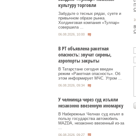
с
культуру торговли
П
О
Забудьте о тесных рядах, суете и
привычном образе рынка.
1
Холдинговая компания «Тулпар»
В
совершила ...
О
06.08.2026, 10:00
В РТ объявлена ракетная
опасность: звучат сирены,
аэропорты закрыты
В Татарстане сегодня введен
режим «Ракетная опасность». Об
этом информирует МЧС. Утром ...
06.08.2026, 09:34
У челнинца через суд изъяли
незаконно ввезенную иномарку
В Набережных Челнах суд изъял в
пользу государства автомобиль
MAZDA, незаконно ввезенный из‑за
...
06.08.2026, 09:27