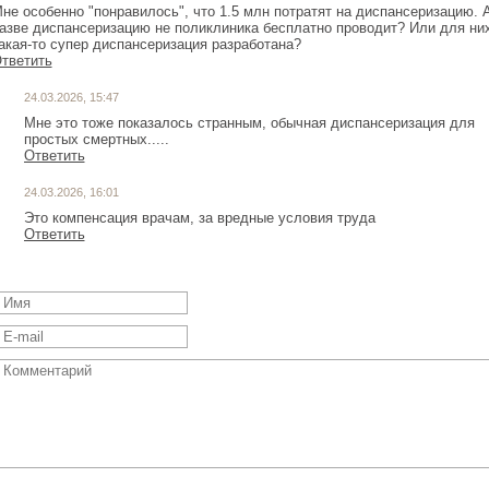
не особенно "понравилось", что 1.5 млн потратят на диспансеризацию. 
азве диспансеризацию не поликлиника бесплатно проводит? Или для ни
акая-то супер диспансеризация разработана?
тветить
24.03.2026, 15:47
Мне это тоже показалось странным, обычная диспансеризация для
простых смертных.....
Ответить
24.03.2026, 16:01
Это компенсация врачам, за вредные условия труда
Ответить