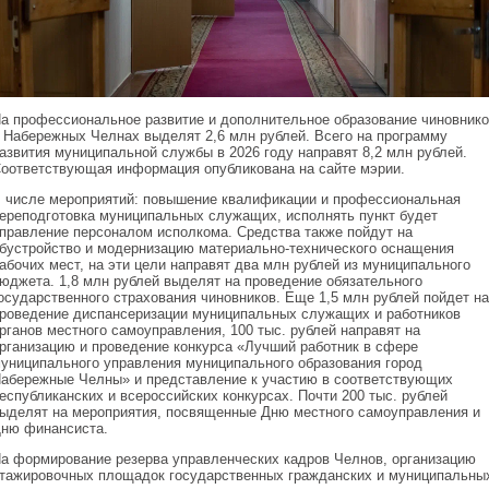
а профессиональное развитие и дополнительное образование чиновнико
 Набережных Челнах выделят 2,6 млн рублей. Всего на программу
азвития муниципальной службы в 2026 году направят 8,2 млн рублей.
оответствующая информация опубликована на сайте мэрии.
 числе мероприятий: повышение квалификации и профессиональная
ереподготовка муниципальных служащих, исполнять пункт будет
правление персоналом исполкома. Средства также пойдут на
бустройство и модернизацию материально-технического оснащения
абочих мест, на эти цели направят два млн рублей из муниципального
юджета. 1,8 млн рублей выделят на проведение обязательного
осударственного страхования чиновников. Еще 1,5 млн рублей пойдет на
роведение диспансеризации муниципальных служащих и работников
рганов местного самоуправления, 100 тыс. рублей направят на
рганизацию и проведение конкурса «Лучший работник в сфере
униципального управления муниципального образования город
абережные Челны» и представление к участию в соответствующих
еспубликанских и всероссийских конкурсах. Почти 200 тыс. рублей
ыделят на мероприятия, посвященные Дню местного самоуправления и
ню финансиста.
а формирование резерва управленческих кадров Челнов, организацию
тажировочных площадок государственных гражданских и муниципальны