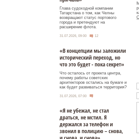
М
р
Глава судоходной компании
к
Татарстана о том, как Челны
О
возвращают статус портового
города и претендуют на
расширение флота.
31.07.2026, 09:00
12
«В концепции мы заложили
исторический переход, но
что это будет - пока секрет»
Что осталось от проекта центра,
почему работы советских
архитекторов остались на бумаге и
как будет развиваться территория?
31.07.2026, 07:00
«Я не убежал, не стал
драться, не мстил. Я
держался за телефон и
звонил в полицию – снова,
и снова, и снова»