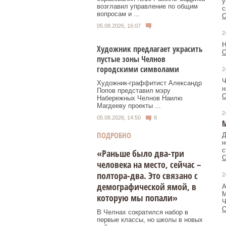
у
возглавил управление по общим
с
вопросам и ...
О
05.08.2026, 16:07
2
Н
Художник предлагает украсить
О
пустые зоны Челнов
городскими символами
2
Ч
Художник‑граффитист Александр
н
Попов представил мэру
О
Набережных Челнов Наилю
Магдееву проекты ...
2
05.08.2026, 14:50
8
М
ПОДРОБНО
Д
н
с
«Раньше было два-три
О
человека на место, сейчас –
полтора-два. Это связано с
2
демографической ямой, в
А
М
которую мы попали»
Ч
О
В Челнах сократился набор в
первые классы, но школы в новых