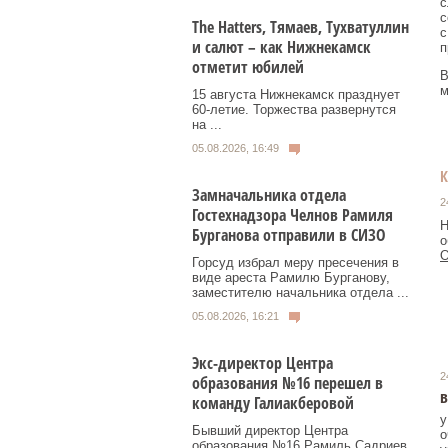
с
с
Тhe Нatters, Тямаев, Тухватуллин
с
и салют – как Нижнекамск
п
отметит юбилей
В
м
15 августа Нижнекамск празднует
60‑летие. Торжества развернутся
на ...
05.08.2026, 16:49
Замначальника отдела
2
Гостехнадзора Челнов Рамиля
Н
Бурганова отправили в СИЗО
о
О
Горсуд избрал меру пресечения в
виде ареста Рамилю Бурганову,
заместителю начальника отдела ...
05.08.2026, 16:21
Экс-директор Центра
2
образования №16 перешел в
в
команду Галиакберовой
у
Бывший директор Центра
о
образования №16 Рамиль Садриев