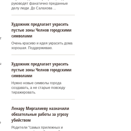
руководят фанатично преданные
делу люди. До Салахова ...
Художник предлагает украсить
пустые зоны Челнов городскими
символами
т
Очень красиво и идея украсить дома
хорошая. Поддерживаю.
Художник предлагает украсить
ы
пустые зоны Челнов городскими
символами
Нужно новые символы города
создавать, а не старые повсюду
тиражировать.
Ленару Миргалиеву назначили
обязательные работы за угрозу
убийством
?
Родители "самых прилежных и