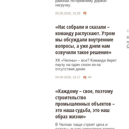
районах по-прежнему держат
нагрузку.
05.08.2026, 15:28
«Нас собрали и сказали –
2
команду распускают. Утром
Н
мы обсуждали внутренние
п
вопросы, а уже днем нам
О
озвучили такое решение»
ХК «Челны» – все? Команда берет
паузу на один сезон из-за
отсутствия денег.
04.08.2026, 16:17
44
«Каждому – свое, поэтому
строительство
промышленных объектов –
это наша судьба, это наш
образ жизни»
В Челнах чаще строят цеха и
склады, рынок новостроек теряет