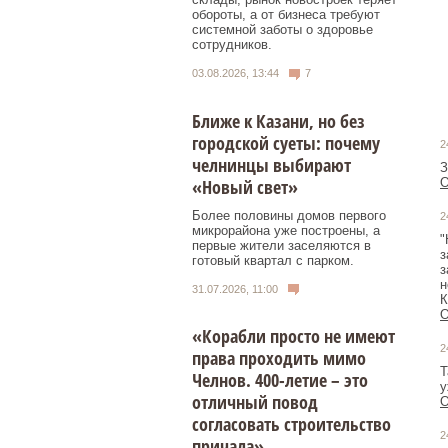
обороты, а от бизнеса требуют
системной заботы о здоровье
сотрудников.
03.08.2026, 13:44
7
Ближе к Казани, но без
городской суеты: почему
2
челнинцы выбирают
З
«Новый свет»
О
Более половины домов первого
2
микрорайона уже построены, а
"
первые жители заселяются в
з
готовый квартал с парком.
з
н
31.07.2026, 11:00
К
О
«Корабли просто не имеют
2
права проходить мимо
Т
Челнов. 400-летие – это
у
отличный повод
О
согласовать строительство
2
причала»