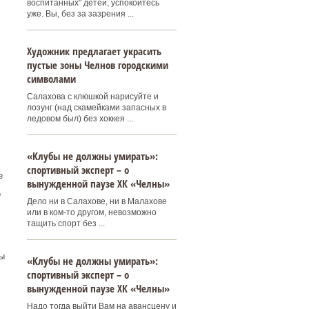
воспитанных" детей, успокойтесь
уже. Вы, без за зазрения ...
Художник предлагает украсить
пустые зоны Челнов городскими
символами
Салахова с клюшкой нарисуйте и
лозунг (над скамейками запасных в
ледовом был) без хоккея ...
«Клубы не должны умирать»:
спортивный эксперт – о
е
вынужденной паузе ХК «Челны»
?
Дело ни в Салахове, ни в Малахове
или в ком-то другом, невозможно
тащить спорт без ...
ы
«Клубы не должны умирать»:
спортивный эксперт – о
вынужденной паузе ХК «Челны»
Надо тогда выйти Вам на авансцену и