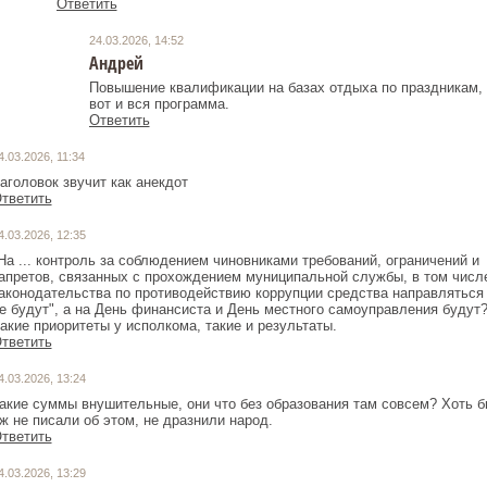
Ответить
24.03.2026, 14:52
Андрей
Повышение квалификации на базах отдыха по праздникам,
вот и вся программа.
Ответить
4.03.2026, 11:34
аголовок звучит как анекдот
тветить
4.03.2026, 12:35
На ... контроль за соблюдением чиновниками требований, ограничений и
апретов, связанных с прохождением муниципальной службы, в том числ
аконодательства по противодействию коррупции средства направляться
е будут", а на День финансиста и День местного самоуправления будут
акие приоритеты у исполкома, такие и результаты.
тветить
4.03.2026, 13:24
акие суммы внушительные, они что без образования там совсем? Хоть б
ж не писали об этом, не дразнили народ.
тветить
4.03.2026, 13:29