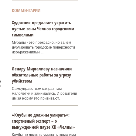
КОММЕНТАРИИ
Художник предлагает украсить
пустые зоны Челнов городскими
символами
Муралы - это прекрасно, но зачем
дублировать городские поверхности
изображениями ...
Ленару Миргалиеву назначили
обязательные работы за угрозу
убийством
е
а
Самоуправством как раз там
малолетки и занимались. И родители
им за норму это прививают.
«Клубы не должны умирать»:
.
спортивный эксперт – о
вынужденной паузе ХК «Челны»
Клубы не должны умирать, когда ими