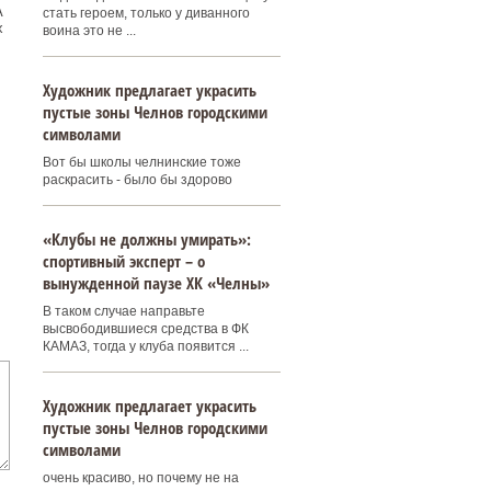
А
стать героем, только у диванного
х
воина это не ...
Художник предлагает украсить
пустые зоны Челнов городскими
символами
Вот бы школы челнинские тоже
раскрасить - было бы здорово
«Клубы не должны умирать»:
спортивный эксперт – о
вынужденной паузе ХК «Челны»
В таком случае направьте
высвободившиеся средства в ФК
КАМАЗ, тогда у клуба появится ...
Художник предлагает украсить
пустые зоны Челнов городскими
символами
очень красиво, но почему не на