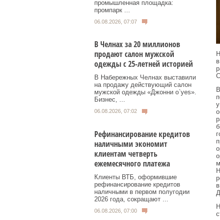
промышленная площадка:
промпарк ...
06.08.2026, 07:07
В Челнах за 20 миллионов
продают салон мужской
Н
в
одежды с 25-летней историей
р
С
В Набережных Челнах выставили
на продажу действующий салон
В
мужской одежды «Джонни о`yes».
п
Бизнес, ...
у
06.08.2026, 07:02
о
р
б
Рефинансирование кредитов
г
п
наличными экономит
о
клиентам четверть
о
ежемесячного платежа
м
Н
Клиенты ВТБ, оформившие
р
рефинансирование кредитов
в
наличными в первом полугодии
Д
2026 года, сокращают ...
Н
06.08.2026, 07:00
с