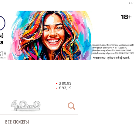
$ 80,93
€ 93,19
ВСЕ СЮЖЕТЫ