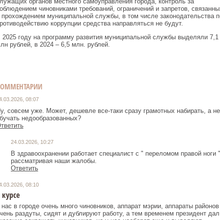
лужащих органов местного самоуправления города, контроль за
облюдением чиновниками требований, ограничений и запретов, связанны
 прохождением муниципальной службы, в том числе законодательства п
ротиводействию коррупции средства направляться не будут.
 2025 году на программу развития муниципальной службы выделяли 7,1
лн рублей, в 2024 – 6,5 млн. рублей.
КОММЕНТАРИИ
4.03.2026, 08:07
у, совсем уже. Может, дешевле все-таки сразу грамотных набирать, а не
бучать недообразованных?
тветить
24.03.2026, 10:27
В здравоохранении работает специалист с " переломом правой ноги "
рассматривая наши жалобы.
Ответить
4.03.2026, 08:10
 курсе
 нас в городе очень много чиновников, аппарат мэрии, аппараты районов
чень раздуты, сидят и дублируют работу, а тем временем президент дал