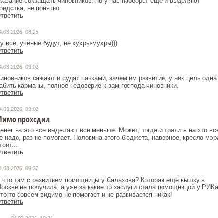
казание сокращать чиновников, но у нас наоборот еще и выделяют
редства, не понятно
тветить
4.03.2026, 08:25
у все, учёные будут, не хухры-мухры)))
тветить
4.03.2026, 09:02
иновников сажают и судят пачками, зачем им развитие, у них цель одна
абить карманы, полное недоверие к вам господа чиновники.
тветить
4.03.2026, 09:02
имо проходил
енег на это все выделяют все меньше. Может, тогда и тратить на это вс
е надо, раз не помогает. Половина этого бюджета, наверное, кресло мэр
тоит...
тветить
4.03.2026, 09:37
 что там с развитием помощницы у Салахова? Которая ещё вышку в
оскве не получила, а уже за какие то заслуги стала помощницой у РИКа
то то совсем видимо не помогает и не развивается никак!
тветить