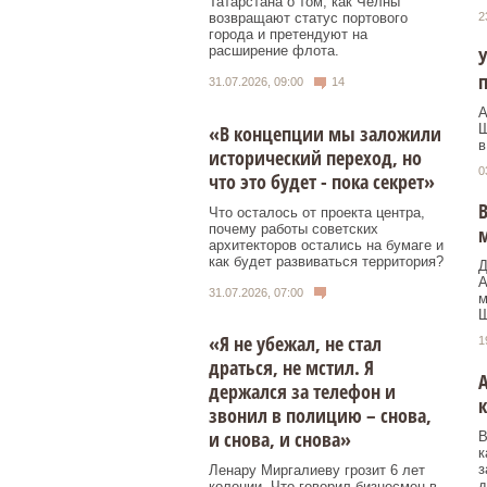
Татарстана о том, как Челны
2
возвращают статус портового
города и претендуют на
расширение флота.
У
31.07.2026, 09:00
14
А
Ш
«В концепции мы заложили
в
исторический переход, но
0
что это будет - пока секрет»
В
Что осталось от проекта центра,
почему работы советских
архитекторов остались на бумаге и
как будет развиваться территория?
Д
А
31.07.2026, 07:00
м
Ш
«Я не убежал, не стал
1
драться, не мстил. Я
держался за телефон и
звонил в полицию – снова,
и снова, и снова»
В
к
з
Ленару Миргалиеву грозит 6 лет
д
колонии. Что говорил бизнесмен в