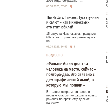
2026 года, сокращают ...
Э
О
06.08.2026, 07:00
1
Тhe Нatters, Тямаев, Тухватуллин
Б
и салют – как Нижнекамск
Х
отметит юбилей
О
15 августа Нижнекамск празднует
60‑летие. Торжества развернутся
на ...
05.08.2026, 16:49
3
1
ПОДРОБНО
Н
О
«Раньше было два-три
человека на место, сейчас –
полтора-два. Это связано с
демографической ямой, в
которую мы попали»
1
Б
В Челнах сократился набор в
первые классы, но школы в новых
З
районах по-прежнему держат
О
нагрузку.