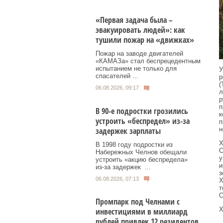
«Первая задача была –
эвакуировать людей»: как
тушили пожар на «движках»
Пожар на заводе двигателей
«КАМАЗа» стал беспрецедентным
испытанием не только для
У
спасателей ...
р
(
06.08.2026, 09:17
л
р
п
В 90-е подростки грозились
к
устроить «беспредел» из-за
п
задержек зарплаты
н
Х
В 1998 году подростки из
С
Набережных Челнов обещали
у
устроить «акцию беспредела»
и
из‑за задержек ...
з
06.08.2026, 07:13
Х
т
О
Промпарк под Челнами с
Х
инвестициями в миллиард
рублей привлек 12 резидентов