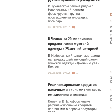
В Тукаевском районе рядом с
Набережными Челнами
формируется крупная
промышленная площадка:
промпарк ...
1
А
06.08.2026, 07:07
в
т
В Челнах за 20 миллионов
д
О
продают салон мужской
одежды с 25-летней историей
В Набережных Челнах выставили
на продажу действующий салон
мужской одежды «Джонни о`yes».
Бизнес, ...
1
06.08.2026, 07:02
1
З
О
Рефинансирование кредитов
наличными экономит четверть
1
ежемесячного платежа
А
О
Клиенты ВТБ, оформившие
рефинансирование кредитов
1
наличными в первом полугодии