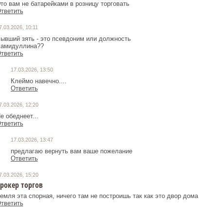
то вам не батарейками в розницу торговать
тветить
7.03.2026, 10:11
ывший зять - это псевдоним или должность
амидуллина??
тветить
17.03.2026, 13:50
Клеймо навечно....
Ответить
7.03.2026, 12:20
е обеднеет...
тветить
17.03.2026, 13:47
предлагаю вернуть вам ваше пожелание
Ответить
7.03.2026, 15:20
рокер торгов
емля эта спорная, ничего там не построишь так как это двор дома
тветить