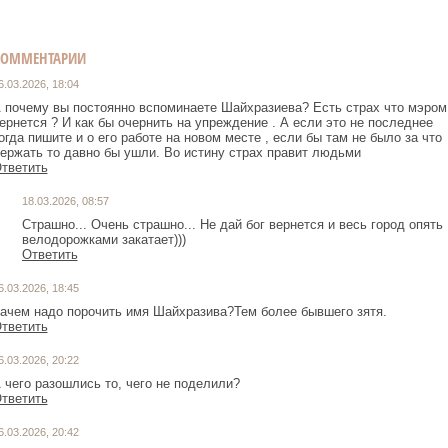
КОММЕНТАРИИ
6.03.2026, 18:04
 почему вы постоянно вспоминаете Шайхразиева? Есть страх что мэром
ернется ? И как бы очернить на упреждение . А если это не последнее
огда пишите и о его работе на новом месте , если бы там не было за что
ержать то давно бы ушли. Во истину страх правит людьми
тветить
18.03.2026, 08:57
Страшно... Очень страшно... Не дай бог вернется и весь город опять
велодорожками закатает)))
Ответить
6.03.2026, 18:45
ачем надо порочить имя Шайхразива?Тем более бывшего зятя.
тветить
6.03.2026, 20:22
 чего разошлись то, чего не поделили?
тветить
6.03.2026, 20:42