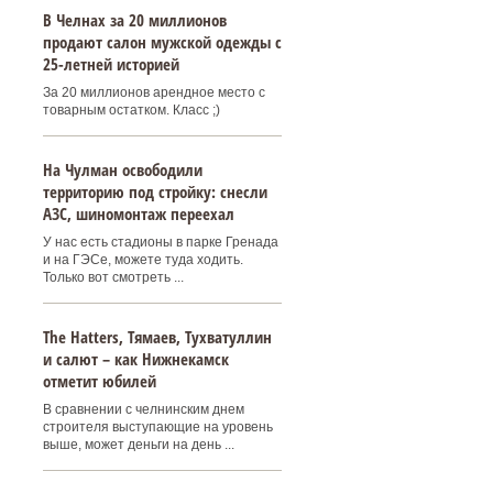
В Челнах за 20 миллионов
продают салон мужской одежды с
25-летней историей
За 20 миллионов арендное место с
товарным остатком. Класс ;)
На Чулман освободили
территорию под стройку: снесли
АЗС, шиномонтаж переехал
У нас есть стадионы в парке Гренада
и на ГЭСе, можете туда ходить.
Только вот смотреть ...
Тhe Нatters, Тямаев, Тухватуллин
и салют – как Нижнекамск
отметит юбилей
В сравнении с челнинским днем
строителя выступающие на уровень
выше, может деньги на день ...