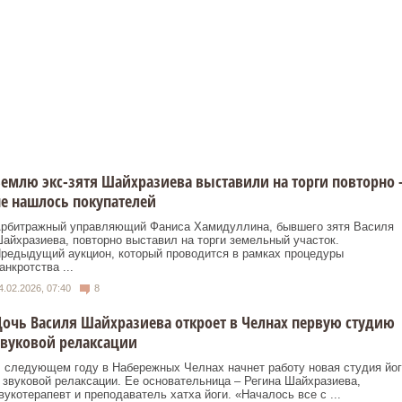
емлю экс-зятя Шайхразиева выставили на торги повторно 
е нашлось покупателей
рбитражный управляющий Фаниса Хамидуллина, бывшего зятя Василя
айхразиева, повторно выставил на торги земельный участок.
редыдущий аукцион, который проводится в рамках процедуры
анкротства ...
4.02.2026, 07:40
8
очь Василя Шайхразиева откроет в Челнах первую студию
вуковой релаксации
 следующем году в Набережных Челнах начнет работу новая студия йог
 звуковой релаксации. Ее основательница – Регина Шайхразиева,
вукотерапевт и преподаватель хатха йоги. «Началось все с ...