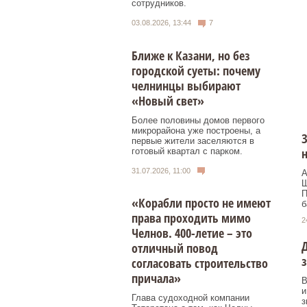
сотрудников.
03.08.2026, 13:44
7
Ближе к Казани, но без
городской суеты: почему
челнинцы выбирают
«Новый свет»
Более половины домов первого
микрорайона уже построены, а
З
первые жители заселяются в
н
готовый квартал с парком.
31.07.2026, 11:00
А
Ш
П
«Корабли просто не имеют
б
права проходить мимо
2
Челнов. 400-летие – это
Д
отличный повод
з
согласовать строительство
причала»
В
и
Глава судоходной компании
з