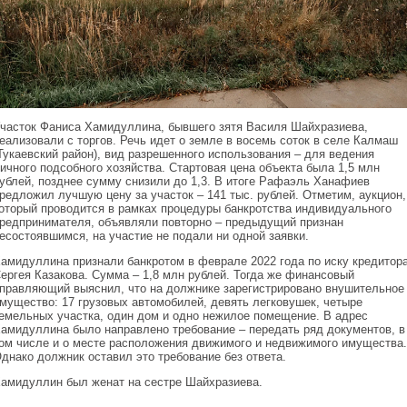
часток Фаниса Хамидуллина, бывшего зятя Василя Шайхразиева,
еализовали с торгов. Речь идет о земле в восемь соток в селе Калмаш
Тукаевский район), вид разрешенного использования – для ведения
ичного подсобного хозяйства. Стартовая цена объекта была 1,5 млн
ублей, позднее сумму снизили до 1,3. В итоге Рафаэль Ханафиев
редложил лучшую цену за участок – 141 тыс. рублей. Отметим, аукцион,
оторый проводится в рамках процедуры банкротства индивидуального
редпринимателя, объявляли повторно – предыдущий признан
есостоявшимся, на участие не подали ни одной заявки.
амидуллина признали банкротом в феврале 2022 года по иску кредитор
ергея Казакова. Сумма – 1,8 млн рублей. Тогда же финансовый
правляющий выяснил, что на должнике зарегистрировано внушительное
мущество: 17 грузовых автомобилей, девять легковушек, четыре
емельных участка, один дом и одно нежилое помещение. В адрес
амидуллина было направлено требование – передать ряд документов, в
ом числе и о месте расположения движимого и недвижимого имущества.
днако должник оставил это требование без ответа.
амидуллин был женат на сестре Шайхразиева.