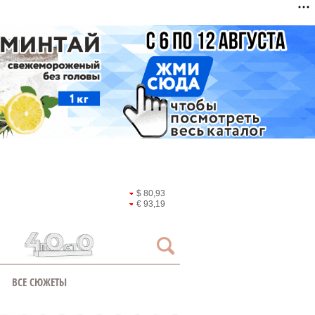
$ 80,93
€ 93,19
ВСЕ СЮЖЕТЫ