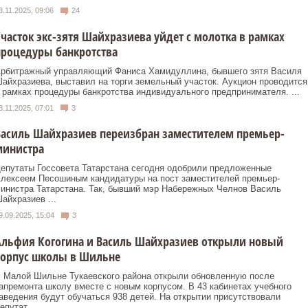
3.11.2025, 09:06
24
часток экс-зятя Шайхразиева уйдет с молотка в рамках
процедуры банкротства
рбитражный управляющий Фаниса Хамидуллина, бывшего зятя Василя
айхразиева, выставил на торги земельный участок. Аукцион проводится
 рамках процедуры банкротства индивидуального предпринимателя. ...
3.11.2025, 07:01
3
асиль Шайхразиев переизбран заместителем премьер-
министра
епутаты Госсовета Татарстана сегодня одобрили предложенные
лексеем Песошиным кандидатуры на пост заместителей премьер-
инистра Татарстана. Так, бывший мэр Набережных Челнов Василь
айхразиев ...
9.09.2025, 15:04
3
Альфия Когогина и Василь Шайхразиев открыли новый
корпус школы в Шильне
 Малой Шильне Тукаевского района открыли обновленную после
апремонта школу вместе с новым корпусом. В 43 кабинетах учебного
аведения будут обучаться 938 детей. На открытии присутствовали
епутат ...