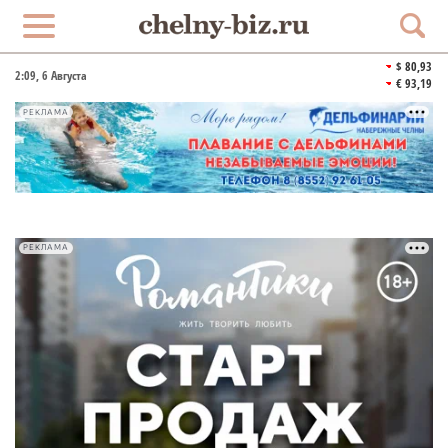
$ 80,93
2:09
, 6 Августа
€ 93,19
РЕКЛАМА
РЕКЛАМА