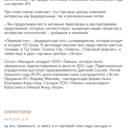
составляет 8%.
При этом спикер отмечает, что торговые центры компании
интересны как федеральным, так и региональным сетям.
– Мы продолжаем вести активные переговоры и рассматриваем
предложения, которые соответствуют концепции наших объектов и
интересам посетителей, – добавили в компании.
«Перекресток» – федеральная сеть супермаркетов, которая входит
в холдинг X5 Group. В автограде магазин был представлен шестью
точками: в ТЦ Green, Sunrise City, «Омега», «Торговый квартал», а
также еще в двух торговых центрах «Эссен».
Сетью «Находка» владеет ООО «Табыш», которое было
официально зарегистрировано в августе 2015 года. Первоначально
учредителем выступал предприниматель Дмитрий Сысоев. Летом
прошлого года 45,4% доли компании ушли соучредителю «Эссен
Продакшн АГ» Вадиму Махееву, совладельцем фирмы была
Екатерина Капустина. Сегодня ООО «Табыш» контролируют
Капустина и Личный Фонд «Агри».
КОММЕНТАРИИ
06.02.2026, 11:47
ну вот, правильно, в омегу и в торговый тоже надо находку и