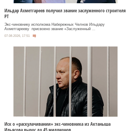
Ильдар Ахметгареев получил звание заслуженного строителя
РТ
Экс‑чиновнику исполкома Набережных Челнов Ильдару
Ахметгарееву присвоено звание «Заслуженный ...
07.08.2026, 17:51
Иск о «раскулачивании» экс-чиновника из Актаныша
Ильясова вырос до 45 миллионов