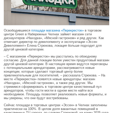
Освободившиеся
площади магазина «Перекресток»
в торговом
центре Green в Набережных Челнах займет магазин сети
дискаунтеров «Находка», «Мясной гастроном» и ряд других. Как
отмечает директор по девелопменту и эксплуатации «Эссен
Девелопмент» Елена Стрюкова, локация больше подходит для
другой ценовой категории.
– С магазином «Перекресток» мы расстались по обоюдному
согласию. Для данной локации более уместен продуктовый магазин
другой ценовой категории. В настоящее время ведутся переговоры
с потенциальными арендаторами, рассматриваются новые
концепции, которые сделают торговый центр более
привлекательным для посетителей, – рассказала Стрюкова. – На
месте «Перекрестка» появятся новые арендаторы: магазин
«Находка», «Мясной гастроном», а также ряд других. Мы
стремимся сформировать в торговом центре качественный пул
арендаторов, чтобы гости могли в одном месте найти все
необходимое. Площадь позволяет реализовать новые форматы, и
мы уверены, что они будут востребованы.
Сейчас площади в торговых центрах «Эссен» в Челнах заполнены
практически на 100%. В целом доля вакантных помещений в
качественных ТЦ города, по словам Стрюковой, на конец 2025 года