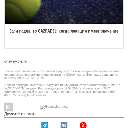
Если падел, то GAZPADEL: когда локация имеет значение
chelny-biz.ru
Любое использование материалов допускается только при соблюдении правил
перепечатки при наличии гиперссылки на Chelny-biz.ru. Все права защищены
©Chelny-biz.ru. 2012—2026.
Портал предпринимателей Chelny-biz.ru Свидетельство о регистрации СМИ Эл
№ФС77-64768 выдано Роскомнадзором 02.02.2016 г. Учредитель - ООО
«Деловой». Главный редактор – Ахметзянова Л. З. Контакты редакции: (8552)
450-575,
news@chelny-biz.ru
Дружите с нами