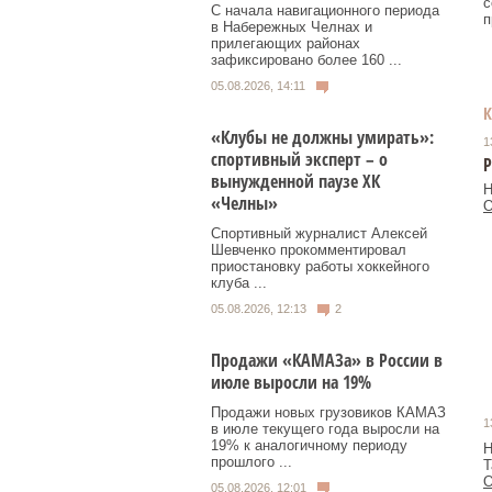
с
С начала навигационного периода
п
в Набережных Челнах и
прилегающих районах
зафиксировано более 160 ...
05.08.2026, 14:11
«Клубы не должны умирать»:
1
спортивный эксперт – о
Р
вынужденной паузе ХК
Н
«Челны»
О
Спортивный журналист Алексей
Шевченко прокомментировал
приостановку работы хоккейного
клуба ...
05.08.2026, 12:13
2
Продажи «КАМАЗа» в России в
июле выросли на 19%
Продажи новых грузовиков КАМАЗ
1
в июле текущего года выросли на
19% к аналогичному периоду
Н
прошлого ...
Т
О
05.08.2026, 12:01