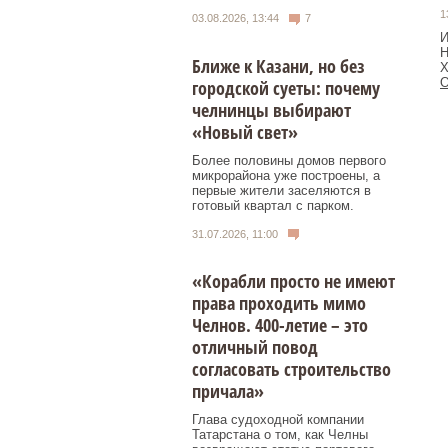
1
03.08.2026, 13:44
7
И
Н
Ближе к Казани, но без
Х
О
городской суеты: почему
челнинцы выбирают
«Новый свет»
Более половины домов первого
микрорайона уже построены, а
первые жители заселяются в
готовый квартал с парком.
31.07.2026, 11:00
«Корабли просто не имеют
права проходить мимо
Челнов. 400-летие – это
отличный повод
согласовать строительство
причала»
Глава судоходной компании
Татарстана о том, как Челны