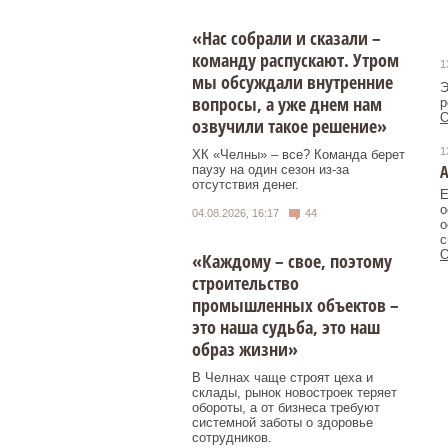
«Нас собрали и сказали –
команду распускают. Утром
1
мы обсуждали внутренние
Э
вопросы, а уже днем нам
р
О
озвучили такое решение»
1
ХК «Челны» – все? Команда берет
А
паузу на один сезон из-за
отсутствия денег.
Е
о
04.08.2026, 16:17
44
о
с
О
«Каждому – свое, поэтому
строительство
промышленных объектов –
это наша судьба, это наш
образ жизни»
В Челнах чаще строят цеха и
склады, рынок новостроек теряет
обороты, а от бизнеса требуют
системной заботы о здоровье
сотрудников.