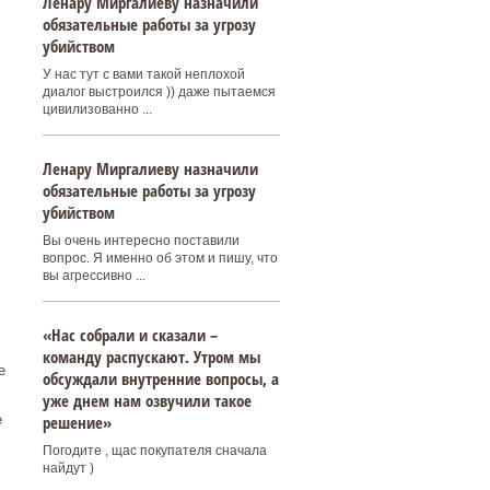
Ленару Миргалиеву назначили
обязательные работы за угрозу
убийством
У нас тут с вами такой неплохой
диалог выстроился )) даже пытаемся
цивилизованно ...
Ленару Миргалиеву назначили
обязательные работы за угрозу
убийством
Вы очень интересно поставили
вопрос. Я именно об этом и пишу, что
вы агрессивно ...
«Нас собрали и сказали –
команду распускают. Утром мы
е
обсуждали внутренние вопросы, а
уже днем нам озвучили такое
решение»
е
Погодите , щас покупателя сначала
найдут )