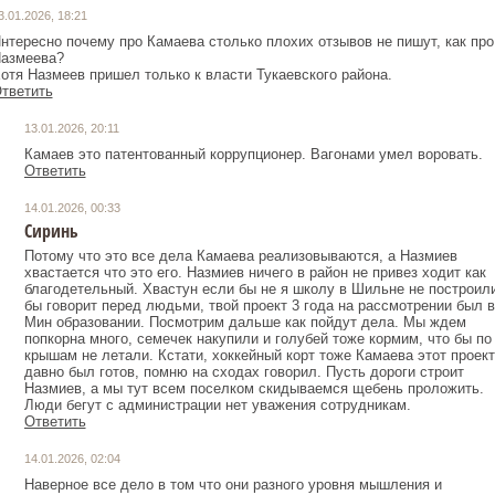
3.01.2026, 18:21
нтересно почему про Камаева столько плохих отзывов не пишут, как про
азмеева?
отя Назмеев пришел только к власти Тукаевского района.
тветить
13.01.2026, 20:11
Камаев это патентованный коррупционер. Вагонами умел воровать.
Ответить
14.01.2026, 00:33
Сиринь
Потому что это все дела Камаева реализовываются, а Назмиев
хвастается что это его. Назмиев ничего в район не привез ходит как
благодетельный. Хвастун если бы не я школу в Шильне не построил
бы говорит перед людьми, твой проект 3 года на рассмотрении был в
Мин образовании. Посмотрим дальше как пойдут дела. Мы ждем
попкорна много, семечек накупили и голубей тоже кормим, что бы по
крышам не летали. Кстати, хоккейный корт тоже Камаева этот проект
давно был готов, помню на сходах говорил. Пусть дороги строит
Назмиев, а мы тут всем поселком скидываемся щебень проложить.
Люди бегут с администрации нет уважения сотрудникам.
Ответить
14.01.2026, 02:04
Наверное все дело в том что они разного уровня мышления и