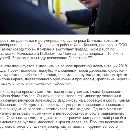
роект по расчистке и регулированию русла реки Шильны, который
оббировал экс-глава Тукаевского района Фаил Камаев, реализует ООО
Татмелиоводстрой». Компания выступает подрядчиком работ по
асчистке Мелекески в Набережных Челнах. Цена вопроса – 19,9 млн
ублей. Закупку в том году публиковал Главстрой РТ.
аботы планируется выполнить на основе проектной документации 2018
ода. Проект включает вырубку малоценных пород деревьев, сухостоя и
устарника в прибрежной полосе, спрямление русла реки, защиту крутого
клона берега, подверженного эрозионным процессам, крепление берега 
частке спрямления каменной наброской.
нициатором проекта семь лет назад выступил экс-глава Тукаевского
айона Фаил Камаев. Он лично презентовал его министру экологии и
риродных ресурсов Александру Шадрикову на Боровецком мосту. Камае
босновал необходимость проекта регулярными весенними паводками:
ека выходит из берегов и затапливает жилые дома. Однако местные
ктивисты выразили сомнения в целесообразности столь радикальных
ер. Они настаивали, что достаточно ограничиться расчисткой реки без
зменения ее русла и массовой вырубки деревьев. Прошло несколько
руглых столов с участием экспертов, активисты подняли вопрос о