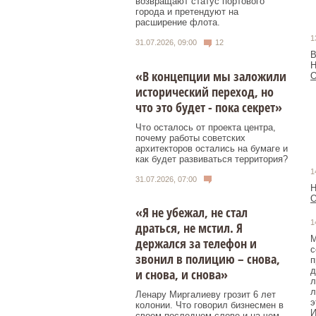
возвращают статус портового
города и претендуют на
расширение флота.
1
31.07.2026, 09:00
12
В
Н
«В концепции мы заложили
О
исторический переход, но
что это будет - пока секрет»
Что осталось от проекта центра,
почему работы советских
архитекторов остались на бумаге и
как будет развиваться территория?
1
31.07.2026, 07:00
Н
О
«Я не убежал, не стал
1
драться, не мстил. Я
М
держался за телефон и
с
звонил в полицию – снова,
п
д
и снова, и снова»
л
л
Ленару Миргалиеву грозит 6 лет
э
колонии. Что говорил бизнесмен в
И
своем последнем слове и на чем