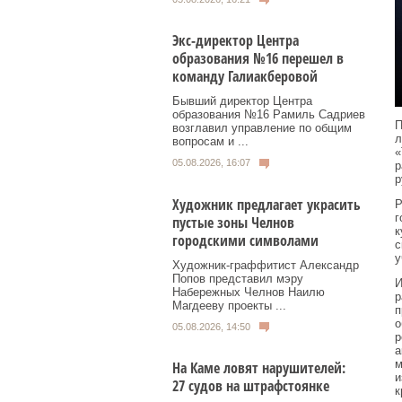
Экс-директор Центра
образования №16 перешел в
команду Галиакберовой
Бывший директор Центра
образования №16 Рамиль Садриев
П
возглавил управление по общим
л
вопросам и ...
«
05.08.2026, 16:07
р
р
Художник предлагает украсить
Р
г
пустые зоны Челнов
к
городскими символами
с
у
Художник‑граффитист Александр
Попов представил мэру
И
Набережных Челнов Наилю
р
Магдееву проекты ...
п
о
05.08.2026, 14:50
р
а
м
На Каме ловят нарушителей:
и
27 судов на штрафстоянке
к