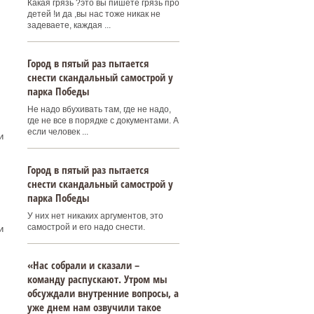
Какая грязь ?это вы пишете грязь про
детей !и да ,вы нас тоже никак не
задеваете, каждая ...
Город в пятый раз пытается
снести скандальный самострой у
парка Победы
Не надо вбухивать там, где не надо,
где не все в порядке с документами. А
если человек ...
и
Город в пятый раз пытается
снести скандальный самострой у
парка Победы
У них нет никаких аргументов, это
самострой и его надо снести.
и
«Нас собрали и сказали –
команду распускают. Утром мы
обсуждали внутренние вопросы, а
уже днем нам озвучили такое