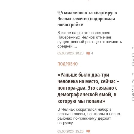
9,5 миллионов за квартиру: в
Челнах заметно подорожали
новостройки
В июле на рынке новостроек
Набережных Челнов отмечен
существенный рост цен: стоимость
средней ...
1
05.08.2026, 10:23
4
О
н
ПОДРОБНО
О
«Раньше было два-три
1
человека на место, сейчас –
И
с
полтора-два. Это связано с
с
демографической ямой, в
б
О
которую мы попали»
В Челнах сократился набор в
первые классы, но школы в новых
районах по-прежнему держат
нагрузку.
05.08.2026, 15:28