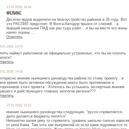
13.01.2026, 16:04
ФЕЛИКС
Десятки ярдов выделили на благоустройство районов в 26 году. Вот
это РАСПИЛ предстоит. В Волга-Автодор брызги от слюней....а
бывший начальник ПАД как раз туда ушёл....я бы на месте его жены
нанял охрану....
Ответить
3.01.2026, 14:47
пять наймут работников не официально устроенных, что бы не платить
алоги?
тветить
3.01.2026, 14:55
нтересно мнение нынешнего руководства района по этому проекту…в
вое время было активное обсуждение,много было противников и
торонников этого проекта…Хотелось бы услышать экспертные мнения
ывшего и действующего главных экологов региона???
тветить
13.01.2026, 15:51
мнение нынешнего руководства следующее. "русло спрямляется,
дело делается бюджеты пилятся".
Непонятно зачем реку то спрямлять, уровень шильны сильно зависи
от реки Кама. Там хоть как выпрямляй но если кама поднимается то