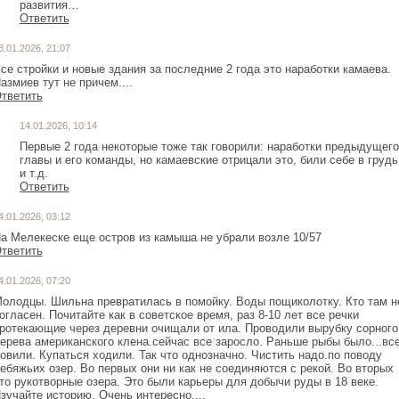
развития…
Ответить
3.01.2026, 21:07
се стройки и новые здания за последние 2 года это наработки камаева.
азмиев тут не причем....
тветить
14.01.2026, 10:14
Первые 2 года некоторые тоже так говорили: наработки предыдущего
главы и его команды, но камаевские отрицали это, били себе в грудь
и т.д.
Ответить
4.01.2026, 03:12
а Мелекеске еще остров из камыша не убрали возле 10/57
тветить
4.01.2026, 07:20
олодцы. Шильна превратилась в помойку. Воды пощиколотку. Кто там н
огласен. Почитайте как в советское время, раз 8-10 лет все речки
ротекающие через деревни очищали от ила. Проводили вырубку сорного
ерева американского клена.сейчас все заросло. Раньше рыбы было...вс
овили. Купаться ходили. Так что однозначно. Чистить надо.по поводу
ебяжьих озер. Во первых они ни как не соединяются с рекой. Во вторых
то рукотворные озера. Это были карьеры для добычи руды в 18 веке.
зучайте историю. Очень интересно....