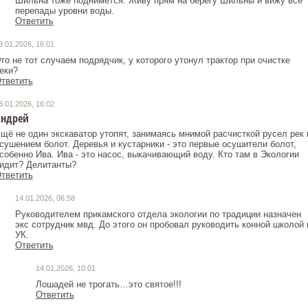
Шильна тоже поднимется. Живу прям на берегу Шильны и вижу все
перепады уровни воды.
Ответить
3.01.2026, 16:01
то не тот случаем подрядчик, у которого утонул трактор при очистке
еки?
тветить
3.01.2026, 16:02
ндрей
щё не один экскаватор утопят, занимаясь мнимой расчисткой русел рек 
сушением болот. Деревья и кустарники - это первые осушители болот,
собенно Ива. Ива - это насос, выкачивающий воду. Кто там в Экологии
идит? Делитанты?
тветить
14.01.2026, 06:58
Руководителем прикамского отдела экологии по традиции назначен
экс сотрудник мвд. До этого он пробовал руководить конной школой 
УК.
Ответить
14.01.2026, 10:01
Лошадей не трогать…это святое!!!
Ответить