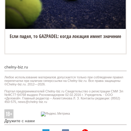
Если падел, то GAZPADEL: когда локация имеет значение
chelny-biz.ru
Любое использование материалов допускается только при соблюдении правил
перепечатки при наличии гиперссылки на Chelny-biz.ru. Все права защищены
©Chelny-biz.ru. 2012—2026.
Портал предпринимателей Chelny-biz.ru Свидетельство о регистрации СМИ Эл
№ФС77-64768 выдано Роскомнадзором 02.02.2016 г. Учредитель - ООО
«Деловой». Главный редактор – Ахметзянова Л. З. Контакты редакции: (8552)
450-575,
news@chelny-biz.ru
Дружите с нами