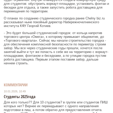
для студентов: обустроить воркаут-площадки, установить фонтан и
беседки для отдыха, а также запустить робота доставщика для
перемещения по территории.
О планах по созданию студенческого городка ранее Chelny biz.ru
рассказывал ныне покойный директор Набережночелнинского
института КФУ Георгий Котиев.
- Это будет большой студенческий городок: от кольца напротив
торгового центра «Омега», к которому примыкает общежитие, до
«Торгового квартала». Сейчас мы начали строительство городка -
для обеспечения комплексной безопасности по периметру строим
забор. Мы все через студенческие годы прошли, хочется после
занятий выйти и тут же попасть к себе же на территорию с воркаут-
площадками, фонтаном и беседками, а по улицам городка пустим
робота доставщика. Первым этапом поставим забор, дальше
начнем строить.
КОММЕНТАРИИ
10.01.2026, 10:49
Студенты 2025года
Для кого только?? Для 10 студентов? в группе или студентов ПИШ
которых нет? Вернее их перекидывают с одного направления
подготовки в пиш, а потом обратно для предоставления отчета.