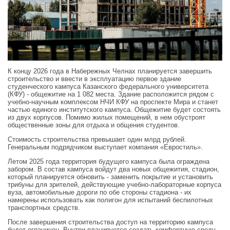
К концу 2026 года в Набережных Челнах планируется завершить
строительство и ввести в эксплуатацию первое здание
студенческого кампуса Казанского федерального университета
(КФУ) - общежитие на 1 082 места. Здание расположится рядом с
учебно-научным комплексом НЧИ КФУ на проспекте Мира и станет
частью единого институтского кампуса. Общежитие будет состоять
из двух корпусов. Помимо жилых помещений, в нем обустроят
общественные зоны для отдыха и общения студентов.
Стоимость строительства превышает один млрд рублей.
Генеральным подрядчиком выступает компания «Евростиль».
Летом 2025 года территория будущего кампуса была ограждена
забором. В состав кампуса войдут два новых общежития, стадион,
который планируется обновить - заменить покрытие и установить
трибуны для зрителей, действующие учебно-лабораторные корпуса
вуза, автомобильные дороги по обе стороны стадиона - их
намерены использовать как полигон для испытаний беспилотных
транспортных средств.
После завершения строительства доступ на территорию кампуса
будет ограничен. Внутри планируется создать комфортную среду