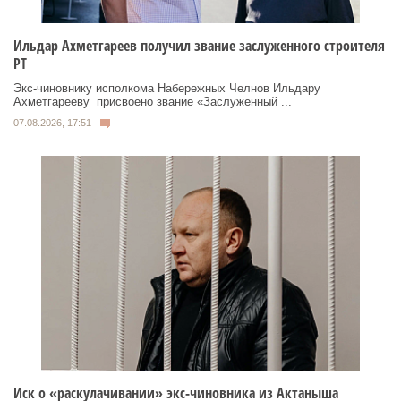
Ильдар Ахметгареев получил звание заслуженного строителя
РТ
Экс‑чиновнику исполкома Набережных Челнов Ильдару
Ахметгарееву присвоено звание «Заслуженный ...
07.08.2026, 17:51
Иск о «раскулачивании» экс-чиновника из Актаныша