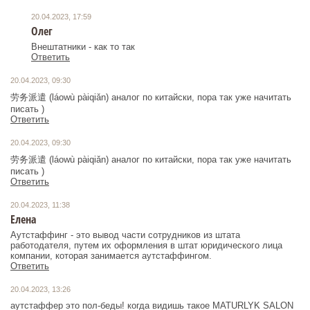
20.04.2023, 17:59
Олег
Внештатники - как то так
Ответить
20.04.2023, 09:30
劳务派遣 (láowù pàiqiǎn) аналог по китайски, пора так уже начитать
писать )
Ответить
20.04.2023, 09:30
劳务派遣 (láowù pàiqiǎn) аналог по китайски, пора так уже начитать
писать )
Ответить
20.04.2023, 11:38
Елена
Аутстаффинг - это вывод части сотрудников из штата
работодателя, путем их оформления в штат юридического лица
компании, которая занимается аутстаффингом.
Ответить
20.04.2023, 13:26
аутстаффер это пол-беды! когда видишь такое MATURLYK SALON