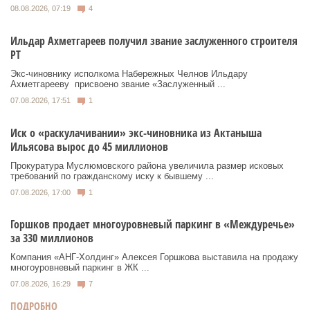
08.08.2026, 07:19
4
Ильдар Ахметгареев получил звание заслуженного строителя
РТ
Экс‑чиновнику исполкома Набережных Челнов Ильдару
Ахметгарееву присвоено звание «Заслуженный ...
07.08.2026, 17:51
1
Иск о «раскулачивании» экс-чиновника из Актаныша
Ильясова вырос до 45 миллионов
Прокуратура Муслюмовского района увеличила размер исковых
требований по гражданскому иску к бывшему ...
07.08.2026, 17:00
1
Горшков продает многоуровневый паркинг в «Междуречье»
за 330 миллионов
Компания «АНГ-Холдинг» Алексея Горшкова выставила на продажу
многоуровневый паркинг в ЖК ...
07.08.2026, 16:29
7
ПОДРОБНО