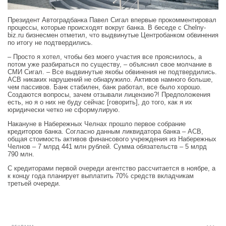
Президент Автоградбанка Павел Сигал впервые прокомментировал
процессы, которые происходят вокруг банка. В беседе с Chelny-
biz.ru бизнесмен отметил, что выдвинутые Центробанком обвинения
по итогу не подтвердились.
– Просто я хотел, чтобы без моего участия все прояснилось, а
потом уже разбираться по существу, – объяснил свое молчание в
СМИ Сигал. – Все выдвинутые якобы обвинения не подтвердились.
АСВ никаких нарушений не обнаружило. Активов намного больше,
чем пассивов. Банк стабилен, банк работал, все было хорошо.
Создаются вопросы, зачем отзывали лицензию?! Предположения
есть, но я о них не буду сейчас [говорить], до того, как я их
юридически четко не сформулирую.
Накануне в Набережных Челнах прошло первое собрание
кредиторов банка. Согласно данным ликвидатора банка – АСВ,
общая стоимость активов финансового учреждения из Набережных
Челнов – 7 млрд 441 млн рублей. Сумма обязательств – 5 млрд
790 млн.
С кредиторами первой очереди агентство рассчитается в ноябре, а
к концу года планирует выплатить 70% средств вкладчикам
третьей очереди.