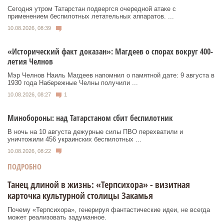
Сегодня утром Татарстан подвергся очередной атаке с
применением беспилотных летательных аппаратов. ...
10.08.2026, 08:39
«Исторический факт доказан»: Магдеев о спорах вокруг 400-
летия Челнов
Мэр Челнов Наиль Магдеев напомнил о памятной дате: 9 августа в
1930 года Набережные Челны получили ...
10.08.2026, 08:27
1
Минобороны: над Татарстаном сбит беспилотник
В ночь на 10 августа дежурные силы ПВО перехватили и
уничтожили 456 украинских беспилотных ...
10.08.2026, 08:22
ПОДРОБНО
Танец длиной в жизнь: «Терпсихора» - визитная
карточка культурной столицы Закамья
Почему «Терпсихора», генерируя фантастические идеи, не всегда
может реализовать задуманное.