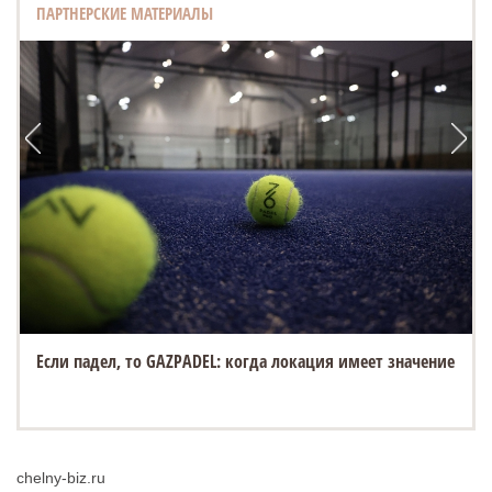
ПАРТНЕРСКИЕ МАТЕРИАЛЫ
Если падел, то GAZPADEL: когда локация имеет значение
«Белый город» открывает новую площадку на Спасской
ярмарке в Елабуге
chelny-biz.ru