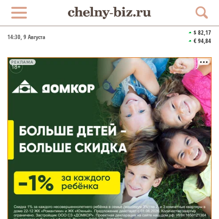
$ 82,17
14:30
, 9 Августа
€ 94,84
РЕКЛАМА