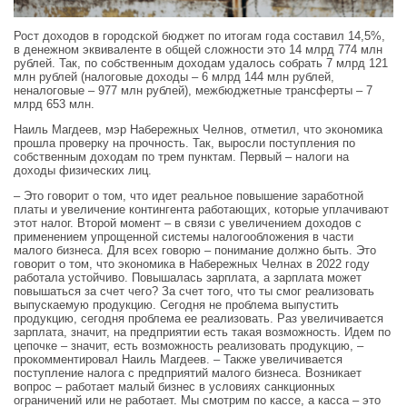
Рост доходов в городской бюджет по итогам года составил 14,5%,
в денежном эквиваленте в общей сложности это 14 млрд 774 млн
рублей. Так, по собственным доходам удалось собрать 7 млрд 121
млн рублей (налоговые доходы – 6 млрд 144 млн рублей,
неналоговые – 977 млн рублей), межбюджетные трансферты – 7
млрд 653 млн.
Наиль Магдеев, мэр Набережных Челнов, отметил, что экономика
прошла проверку на прочность. Так, выросли поступления по
собственным доходам по трем пунктам. Первый – налоги на
доходы физических лиц.
– Это говорит о том, что идет реальное повышение заработной
платы и увеличение контингента работающих, которые уплачивают
этот налог. Второй момент – в связи с увеличением доходов с
применением упрощенной системы налогообложения в части
малого бизнеса. Для всех говорю – понимание должно быть. Это
говорит о том, что экономика в Набережных Челнах в 2022 году
работала устойчиво. Повышалась зарплата, а зарплата может
повышаться за счет чего? За счет того, что ты смог реализовать
выпускаемую продукцию. Сегодня не проблема выпустить
продукцию, сегодня проблема ее реализовать. Раз увеличивается
зарплата, значит, на предприятии есть такая возможность. Идем по
цепочке – значит, есть возможность реализовать продукцию, –
прокомментировал Наиль Магдеев. – Также увеличивается
поступление налога с предприятий малого бизнеса. Возникает
вопрос – работает малый бизнес в условиях санкционных
ограничений или не работает. Мы смотрим по кассе, а касса – это