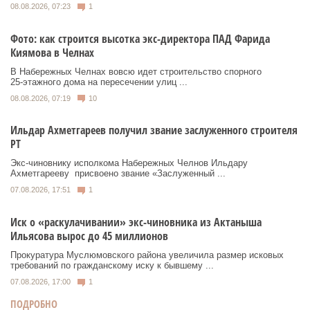
08.08.2026, 07:23
1
Фото: как строится высотка экс-директора ПАД Фарида
Киямова в Челнах
В Набережных Челнах вовсю идет строительство спорного
25‑этажного дома на пересечении улиц ...
08.08.2026, 07:19
10
Ильдар Ахметгареев получил звание заслуженного строителя
РТ
Экс‑чиновнику исполкома Набережных Челнов Ильдару
Ахметгарееву присвоено звание «Заслуженный ...
07.08.2026, 17:51
1
Иск о «раскулачивании» экс-чиновника из Актаныша
Ильясова вырос до 45 миллионов
Прокуратура Муслюмовского района увеличила размер исковых
требований по гражданскому иску к бывшему ...
07.08.2026, 17:00
1
ПОДРОБНО