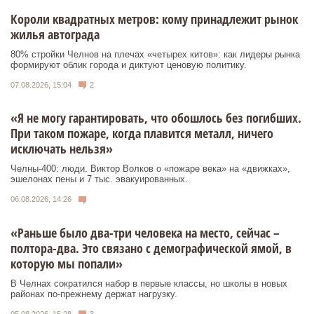
Короли квадратных метров: кому принадлежит рынок
жилья автограда
80% стройки Челнов на плечах «четырех китов»: как лидеры рынка
формируют облик города и диктуют ценовую политику.
07.08.2026, 15:04
2
«Я не могу гарантировать, что обошлось без погибших.
При таком пожаре, когда плавится металл, ничего
исключать нельзя»
Челны-400: люди. Виктор Волков о «пожаре века» на «движках»,
эшелонах пены и 7 тыс. эвакуированных.
06.08.2026, 14:26
«Раньше было два-три человека на место, сейчас –
полтора-два. Это связано с демографической ямой, в
которую мы попали»
В Челнах сократился набор в первые классы, но школы в новых
районах по-прежнему держат нагрузку.
05.08.2026, 15:28
3