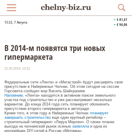
$ 81,41
13:32
, 7 Августа
€ 94,06
В 2014-м появятся три новых
гипермаркета
21.02.2014, 12:21
Федеральные сети «Лента» и «Мегастрой» будут расширять свое
присутствие в Набережных Челнах. Об этом сегодня на сессии
Горсовета сообщил мэр Василь Шайхразиев.
Напомним
, «Лента» находится в активном поиске земельного
участка под строительство и уже рассматривает несколько
вариантов. До конца 2014 года сеть планирует обозначить
присутствие второго гипермаркета в автограде.
Кроме того, в этом году в Набережных Челнах
планирует
завершить строительство
еще один крупный ритейлер –
строительный гипермаркет «Леруа Мерлен». О своих планах
выхода на челнинский рынок осенью
заявляла
и одна из
крупнейших DIY-сетей в России «Метрика».