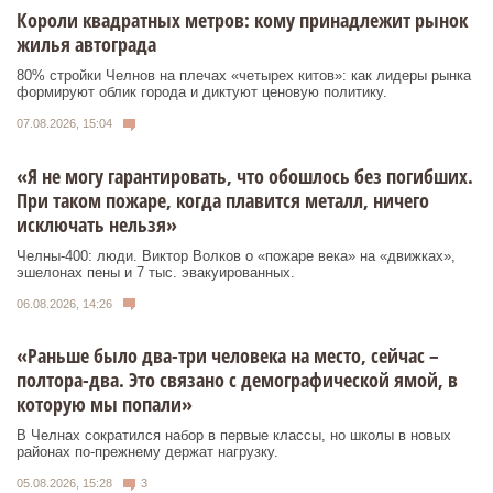
Короли квадратных метров: кому принадлежит рынок
жилья автограда
80% стройки Челнов на плечах «четырех китов»: как лидеры рынка
формируют облик города и диктуют ценовую политику.
07.08.2026, 15:04
«Я не могу гарантировать, что обошлось без погибших.
При таком пожаре, когда плавится металл, ничего
исключать нельзя»
Челны-400: люди. Виктор Волков о «пожаре века» на «движках»,
эшелонах пены и 7 тыс. эвакуированных.
06.08.2026, 14:26
«Раньше было два-три человека на место, сейчас –
полтора-два. Это связано с демографической ямой, в
которую мы попали»
В Челнах сократился набор в первые классы, но школы в новых
районах по-прежнему держат нагрузку.
05.08.2026, 15:28
3