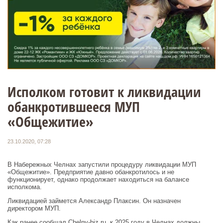
Исполком готовит к ликвидации
обанкротившееся МУП
«Общежитие»
23.10.2020, 07:28
В Набережных Челнах запустили процедуру ликвидации МУП
«Общежитие». Предприятие давно обанкротилось и не
функционирует, однако продолжает находиться на балансе
исполкома.
Ликвидацией займется Александр Плаксин. Он назначен
директором МУП.
Как ранее сообщал Chelny-biz.ru, к 2025 году в Челнах должны