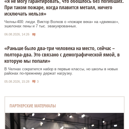
«Я не могу гарантировать, что обошлось без погибших.
При таком пожаре, когда плавится металл, ничего
исключать нельзя»
Челны-400: люди. Виктор Волков о «пожаре века» на «движках»,
эшелонах пены и 7 тыс. эвакуированных.
06.08.2026, 14:26
«Раньше было два-три человека на место, сейчас –
полтора-два. Это связано с демографической ямой, в
которую мы попали»
В Челнах сократился набор в первые классы, но школы в новых
районах по-прежнему держат нагрузку.
05.08.2026, 15:28
3
ПАРТНЕРСКИЕ МАТЕРИАЛЫ