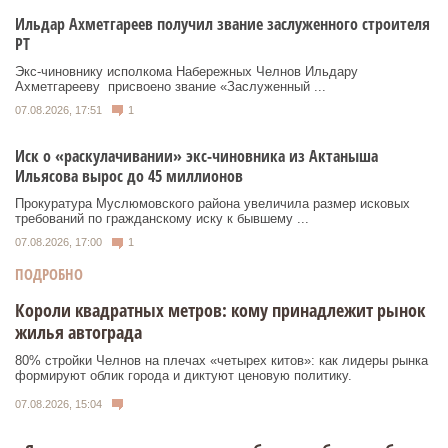
Ильдар Ахметгареев получил звание заслуженного строителя
РТ
Экс‑чиновнику исполкома Набережных Челнов Ильдару
Ахметгарееву присвоено звание «Заслуженный ...
07.08.2026, 17:51
1
Иск о «раскулачивании» экс-чиновника из Актаныша
Ильясова вырос до 45 миллионов
Прокуратура Муслюмовского района увеличила размер исковых
требований по гражданскому иску к бывшему ...
07.08.2026, 17:00
1
ПОДРОБНО
Короли квадратных метров: кому принадлежит рынок
жилья автограда
80% стройки Челнов на плечах «четырех китов»: как лидеры рынка
формируют облик города и диктуют ценовую политику.
07.08.2026, 15:04