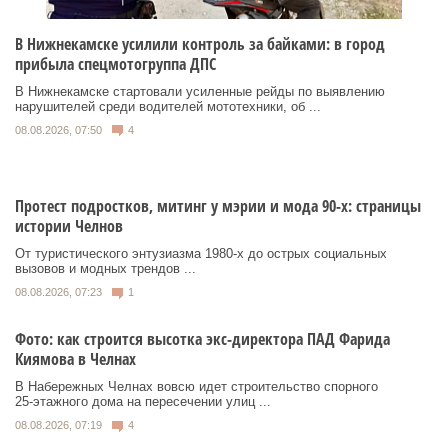
В Нижнекамске усилили контроль за байками: в город
прибыла спецмотогруппа ДПС
В Нижнекамске стартовали усиленные рейды по выявлению
нарушителей среди водителей мототехники, об ...
08.08.2026, 07:50
4
Протест подростков, митинг у мэрии и мода 90-х: страницы
истории Челнов
От туристического энтузиазма 1980‑х до острых социальных
вызовов и модных трендов ...
08.08.2026, 07:23
1
Фото: как строится высотка экс-директора ПАД Фарида
Киямова в Челнах
В Набережных Челнах вовсю идет строительство спорного
25‑этажного дома на пересечении улиц ...
08.08.2026, 07:19
4