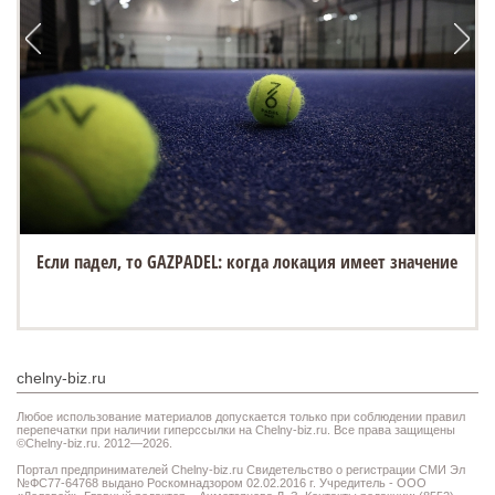
Если падел, то GAZPADEL: когда локация имеет значение
chelny-biz.ru
Любое использование материалов допускается только при соблюдении правил
перепечатки при наличии гиперссылки на Chelny-biz.ru. Все права защищены
©Chelny-biz.ru. 2012—2026.
Портал предпринимателей Chelny-biz.ru Свидетельство о регистрации СМИ Эл
№ФС77-64768 выдано Роскомнадзором 02.02.2016 г. Учредитель - ООО