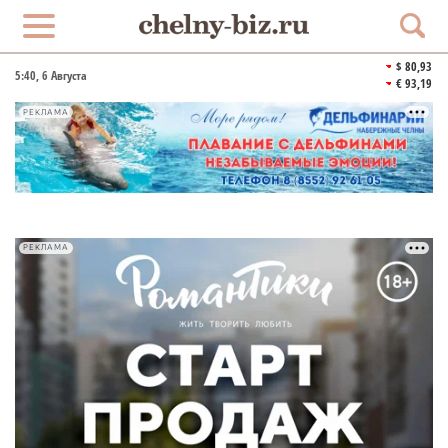
$ 80,93
5:40
, 6 Августа
€ 93,19
РЕКЛАМА
РЕКЛАМА