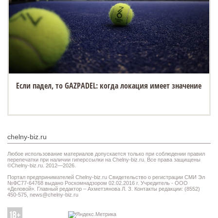
Если падел, то GAZPADEL: когда локация имеет значение
chelny-biz.ru
Любое использование материалов допускается только при соблюдении правил
перепечатки при наличии гиперссылки на Chelny-biz.ru. Все права защищены
©Chelny-biz.ru. 2012—2026.
Портал предпринимателей Chelny-biz.ru Свидетельство о регистрации СМИ Эл
№ФС77-64768 выдано Роскомнадзором 02.02.2016 г. Учредитель - ООО
«Деловой». Главный редактор – Ахметзянова Л. З. Контакты редакции: (8552)
450-575,
news@chelny-biz.ru