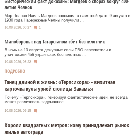
«Исторический факт доказан»: Магдеев о спорах вокруг 400-
летия Челнов
Мэр Челнов Наиль Магдеев напомнил о памятной дате: 9 августа в
1930 года Набережные Челны получили ...
10.08.2026, 08:27
1
Минобороны: над Татарстаном сбит беспилотник
В ночь на 10 августа дежурные силы ПВО перехватили и
уничтожили 456 украинских беспилотных ...
10.08.2026, 08:22
ПОДРОБНО
Танец длиной в жизнь: «Терпсихора» - визитная
карточка культурной столицы Закамья
Почему «Терпсихора», генерируя фантастические идеи, не всегда
может реализовать задуманное.
10.08.2026, 09:15
Короли квадратных метров: кому принадлежит рынок
жилья автограда