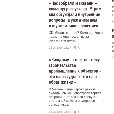
«Нас собрали и сказали –
В
команду распускают. Утром
с
мы обсуждали внутренние
к
вопросы, а уже днем нам
1
озвучили такое решение»
И
ХК «Челны» – все? Команда берет
паузу на один сезон из-за
отсутствия денег.
Ч
Н
04.08.2026, 16:17
73
о
1
«Каждому – свое, поэтому
строительство
промышленных объектов –
это наша судьба, это наш
образ жизни»
В Челнах чаще строят цеха и
склады, рынок новостроек теряет
обороты, а от бизнеса требуют
системной заботы о здоровье
сотрудников.
03.08.2026, 13:44
8