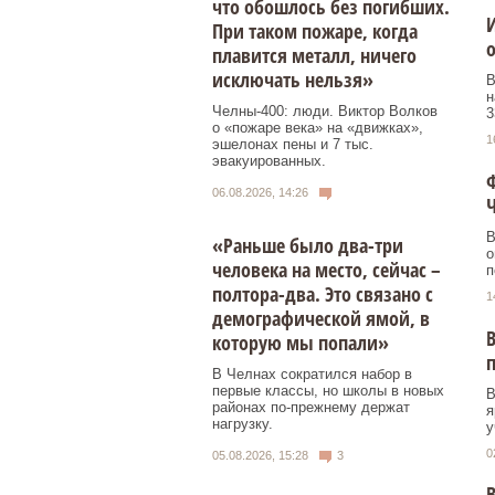
что обошлось без погибших.
И
При таком пожаре, когда
плавится металл, ничего
исключать нельзя»
В
н
Челны-400: люди. Виктор Волков
3
о «пожаре века» на «движках»,
1
эшелонах пены и 7 тыс.
эвакуированных.
Ф
06.08.2026, 14:26
В
«Раньше было два-три
о
человека на место, сейчас –
п
полтора-два. Это связано с
1
демографической ямой, в
В
которую мы попали»
В Челнах сократился набор в
первые классы, но школы в новых
В
районах по-прежнему держат
я
нагрузку.
у
0
05.08.2026, 15:28
3
В