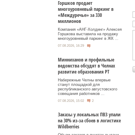
Горшков продает
многоуровневый паркинг в
«Междуречье» за 330
миллионов
Компания «АНГ-Холдинг» Алексея
Горшкова выставила на продажу
многоуровневый паркинг в ЖК ...
07.08.2026, 16:29
Минниханов и профильные
ведомства обсудят в Челнах
развитие образования РТ
Набережные Челны впервые
станут площадкой для
республиканского августовского
совещания работников ...
07.08.2026, 15:02
2
Заказы у локальных ПВЗ упали
на 30% из-за сбоев в логистике
Wildberries
Объем заказов в пунктах выдачи