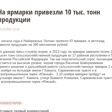
На ярмарки привезли 10 тыс. тонн
продукции
8.10.2013, 11:22
 начала года в Набережных Челнах провели 43 ярмарки, в автоград
авезли продукцию на 280 миллионов рублей.
о данным пресс-службы мэрии, в 2013 году на ярмарки завезено более 
ысяч тонн сельскохозяйственной продукции из 17 районов республики и 
егионов Российской Федерации. Так как покупательский спрос челнинце
стается на высоком уровне, мэром города Василем Шайхразиевым
ринято решение о дальнейшей работе сельскохозяйственных ярмарок 2 
 ноября на бульваре имени Г.Камала, Сармановском тракте и в
гропромышленном парке «Южный». 3,10 ноября ярмарки пройдут на
ульваре имени Г. Камала, улице Шамиля Усманова, Сармановском тракт
 агропромышленном парке «Южный».
КОММЕНТАРИИ
ставьте первый комментарий