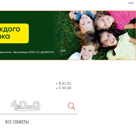
$ 81,41
€ 94,06
ВСЕ СЮЖЕТЫ