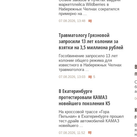
маркетплейса Wildberries в
Набережных Челнах сократился
примерно на ...
07.08.2026, 13:48
Травматологу Грязновой
запросили 13 лет колонии за
взятки на 3,5 миллиона рублей
Гособвинение запросило 13 лет
колонии общего режима для
известного в Набережных Челнах
В
травматолога ...
07.08.2026, 13:03
5
С
б
В Екатеринбурге
а
протестировали КАМАЗ
0
новейшего поколения К5
К
На кроссовой трассе «Гора
г
Пильная» в Екатеринбурге прошел
тест-драйв автомобилей КАМАЗ
В
новейшего ...
я
07.08.2026, 11:52
н