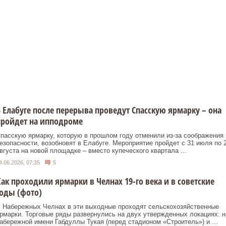
 Елабуге после перерыва проведут Спасскую ярмарку – она
пройдет на ипподроме
пасскую ярмарку, которую в прошлом году отменили из‑за соображения
езопасности, возобновят в Елабуге. Мероприятие пройдет с 31 июля по 
вгуста на новой площадке – вместо купеческого квартала ...
4.06.2026, 07:35
5
ак проходили ярмарки в Челнах 19-го века и в советские
оды (фото)
 Набережных Челнах в эти выходные проходят сельскохозяйственные
рмарки. Торговые ряды развернулись на двух утвержденных локациях: н
абережной имени Габдуллы Тукая (перед стадионом «Строитель») и ...