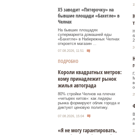
1
Х5 заводит «Пятерочку» на
Н
бывшие площади «Бахетле» в
Челнах
На бывших площадях
Н
супермаркета домашней еды
б
«Бахетле» в Набережных Челнах
2
откроется магазин ...
2
07.08.2026, 11:51
Н
ПОДРОБНО
Короли квадратных метров:
Г
кому принадлежит рынок
М
в
жилья автограда
о
80% стройки Челнов на плечах
2
«четырех китов»: как лидеры
рынка формируют облик города и
Ф
диктуют ценовую политику.
В
07.08.2026, 15:04
л
в
«Я не могу гарантировать,
2