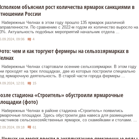
сполком объяснил рост количества ярмарок санкциями в
отношении России
 Набережных Челнах в этом году прошло 135 ярмарок различной
аправленности. По сравнению с 2022-м годом их количество выросло на
3%. Актуальность подобных мероприятий начальник отдела ...
6.09.2024, 09:06
4
ото: чем и как торгуют фермеры на сельхозярмарках в
Челнах
 Набережных Челнах стартовали осенние сельхозярмарки. В этом году
ни проходят на трех площадках, две из которых построили специально
од ярмарочную деятельность. В старой части города фермеры ...
4.09.2024, 12:01
15
озле стадиона «Строитель» обустроили ярмарочные
площадки (фото)
 Набережных Челнах в районе стадиона «Строитель» появились
рмарочные площадки. Здесь обустроили два навеса для размещения
частников сельскохозяйственных ярмарок, со скамейками и столами. ...
2.09.2024, 09:18
61
 Челнах не могут ввести в эксплуатацию ярмарочные ряды