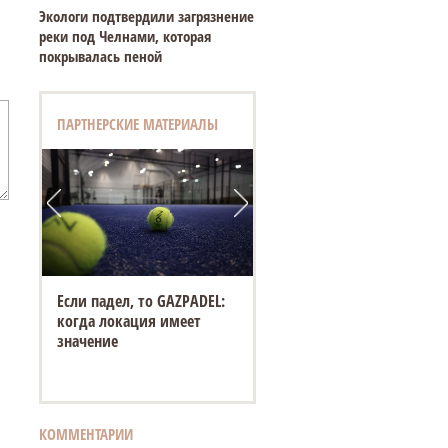
Экологи подтвердили загрязнение
реки под Челнами, которая
покрывалась пеной
ПАРТНЕРСКИЕ МАТЕРИАЛЫ
Если падел, то GAZPADEL:
«Белый город» открывает
когда локация имеет
новую площадку на
значение
Спасской ярмарке в
Елабуге
КОММЕНТАРИИ