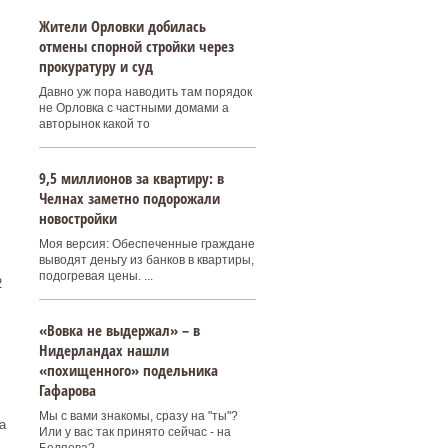
Жители Орловки добилась
отмены спорной стройки через
прокуратуру и суд
Давно уж пора наводить там порядок
не Орловка с частными домами а
авторынок какой то
9,5 миллионов за квартиру: в
Челнах заметно подорожали
новостройки
Моя версия: Обеспеченные граждане
выводят деньгу из банков в квартиры,
подогревая цены. ...
2
«Вовка не выдержал» – в
Нидерландах нашли
«похищенного» подельника
Гафарова
Мы с вами знакомы, сразу на "ты"?
а
Или у вас так принято сейчас - на