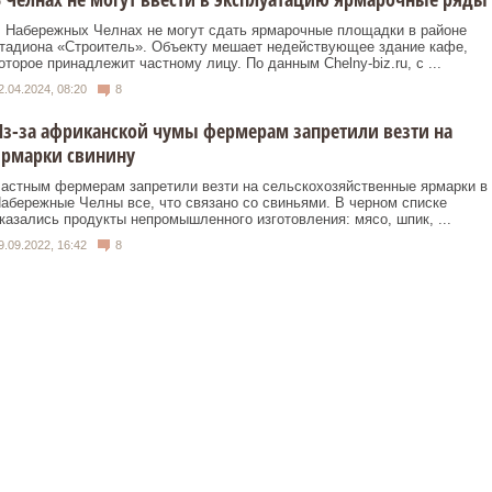
 Набережных Челнах не могут сдать ярмарочные площадки в районе
тадиона «Строитель». Объекту мешает недействующее здание кафе,
оторое принадлежит частному лицу. По данным Chelny-biz.ru, с ...
2.04.2024, 08:20
8
з-за африканской чумы фермерам запретили везти на
ярмарки свинину
астным фермерам запретили везти на сельскохозяйственные ярмарки в
абережные Челны все, что связано со свиньями. В черном списке
казались продукты непромышленного изготовления: мясо, шпик, ...
9.09.2022, 16:42
8