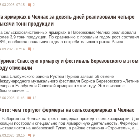
5.03.2026, 07:15
2
а ярмарках в Челнах за девять дней реализовали четыре
тысячи тонн продукции
а сельскохозяйственных ярмарках в Набережных Челнах реализовали
олее 3,9 тонн продукции. По сравнению с прошлым годом рост составил
8%, сообщила начальник отдела потребительского рынка Раиса ...
4.09.2025, 07:14
1
уриев: Спасскую ярмарку и фестиваль Березовского в этом
году отменили
лава Елабужского района Рустем Нуриев заявил об отмене
еждународного музыкального фестиваля Бориса Березовского «Летние
ечера в Елабуге» и Спасской ярмарки в этом году. Это связано с
беспечением ...
5.06.2025, 11:46
12
ото: чем торгуют фермеры на сельхозярмарках в Челнах
 Набережных Челнах на трех площадках проходят сельхозярмарки. Две
окации построили специально под ярмарочную деятельность. Фермеры
ыставляются на набережной Тукая, в районе стадиона «Строитель», а ...
2.03.2025, 19:15
9