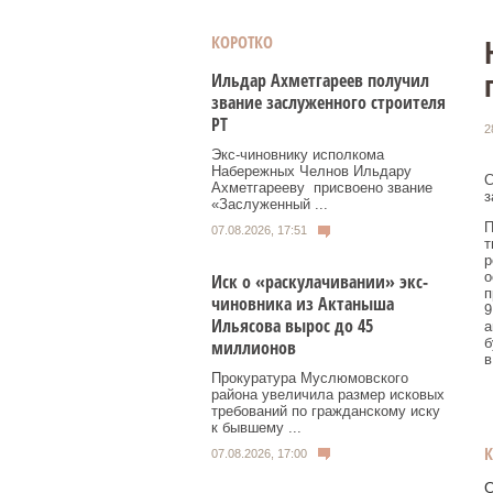
КОРОТКО
Ильдар Ахметгареев получил
звание заслуженного строителя
РТ
2
Экс‑чиновнику исполкома
Набережных Челнов Ильдару
С
Ахметгарееву присвоено звание
з
«Заслуженный ...
П
07.08.2026, 17:51
т
р
о
Иск о «раскулачивании» экс-
п
чиновника из Актаныша
9
Ильясова вырос до 45
а
б
миллионов
в
Прокуратура Муслюмовского
района увеличила размер исковых
требований по гражданскому иску
к бывшему ...
07.08.2026, 17:00
О